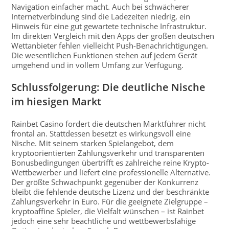
Navigation einfacher macht. Auch bei schwächerer
Internetverbindung sind die Ladezeiten niedrig, ein
Hinweis für eine gut gewartete technische Infrastruktur.
Im direkten Vergleich mit den Apps der großen deutschen
Wettanbieter fehlen vielleicht Push-Benachrichtigungen.
Die wesentlichen Funktionen stehen auf jedem Gerät
umgehend und in vollem Umfang zur Verfügung.
Schlussfolgerung: Die deutliche Nische
im hiesigen Markt
Rainbet Casino fordert die deutschen Marktführer nicht
frontal an. Stattdessen besetzt es wirkungsvoll eine
Nische. Mit seinem starken Spielangebot, dem
kryptoorientierten Zahlungsverkehr und transparenten
Bonusbedingungen übertrifft es zahlreiche reine Krypto-
Wettbewerber und liefert eine professionelle Alternative.
Der größte Schwachpunkt gegenüber der Konkurrenz
bleibt die fehlende deutsche Lizenz und der beschränkte
Zahlungsverkehr in Euro. Für die geeignete Zielgruppe –
kryptoaffine Spieler, die Vielfalt wünschen – ist Rainbet
jedoch eine sehr beachtliche und wettbewerbsfähige