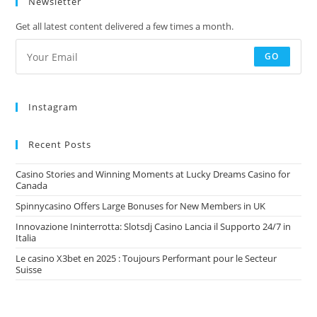
Newsletter
Get all latest content delivered a few times a month.
GO
Instagram
Recent Posts
Casino Stories and Winning Moments at Lucky Dreams Casino for
Canada
Spinnycasino Offers Large Bonuses for New Members in UK
Innovazione Ininterrotta: Slotsdj Casino Lancia il Supporto 24/7 in
Italia
Le casino X3bet en 2025 : Toujours Performant pour le Secteur
Suisse