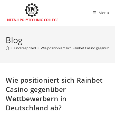
Menu
Blog
>
Uncategorized
>
Wie positioniert sich Rainbet Casino gegenüber
Wie positioniert sich Rainbet
Casino gegenüber
Wettbewerbern in
Deutschland ab?