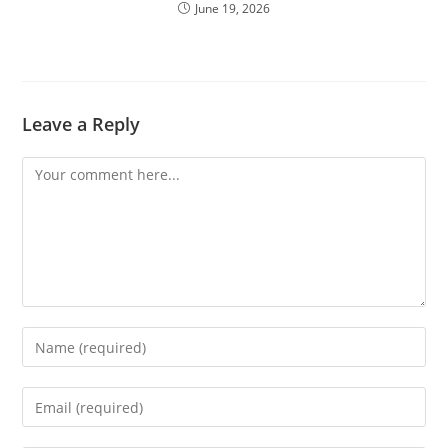
June 19, 2026
Leave a Reply