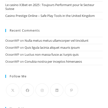
Le casino X3bet en 2025 : Toujours Performant pour le Secteur
Suisse
Casino Prestige Online – Safe Play Tools in the United Kingdom
Recent Comments
OceanWP
on
Nulla metus metus ullamcorper vel tincidunt
OceanWP
on
Quis ligula lacinia aliquet mauris ipsum
OceanWP
on
Luctus non massa fusce ac turpis quis
OceanWP
on
Conubia nostra per inceptos himenaeos
Follow Me