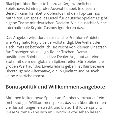
Blackjack über Roulette bis zu außergewöhnlichen
Spielshows ist eine große Auswahl dabei. In diesem
Bereich kann Rainbet problemlos mit den Top-Casinos
mithalten. Ein spezielles Detail für deutsche Spieler: Es gibt
eigene Tische mit deutschen Dealern. Viele ausschließliche
internationale Krypto-Casinos ignorieren das.
Das Angebot wird durch zusätzliche Premium-Anbieter
wie Pragmatic Play Live vervollständigt. Die Vielfalt der
Tischlimits ist beträchtlich, sie reicht von kleinen Einsätzen
für Einsteiger bis zu High-Roller-Tischen. Damit
positioniert Rainbet sein Live-Dealer-Angebot auf eine
Stufe mit dem der globalen Spitzenreiter. Für Spieler, die
großen Wert auf das Live-Erlebnis geben, ist Rainbet eine
überzeugende Alternative, die in Qualität und Auswahl
keine Abstriche macht.
Bonuspolitik und Willkommensangebote
Aktionen locken neue Spieler an. Rainbet vertraut auf ein
mehrstufiges Willkommenspaket, das sich über die ersten
vier Einzahlungen erstreckt und bis zu 1 BTC verspricht.
Diese Summe kann sich im Krypto-Sektor sehen lassen.