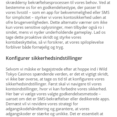
skræddersy bekræftelsesprocessen til vores behov. Ved at
bestemme os for en godkendelsestype, der passer til
vores livsstil – som en app for bekvemmelighed eller SMS
for simplicitet – styrker vi vores kontosikkerhed uden at
ofre brugervenligheden. Dette alternativ værner om ikke
kun vores sensitive oplysninger, men tilbyder også ro i
sindet, mens vi nyder underholdende gameplay. Lad os
tage dette proaktive skridt og styrke vores
kontobeskyttelse, så vi forsikrer, at vores spiloplevelse
forbliver både fornøjelig og tryg.
Konfigurer sikkerhedsindstillinger
Selvom vi måske er begejstrede efter at hoppe ind i Wild
Tokyo Casinos spændende verden, er det et vigtigt skridt,
vi ikke bør overse, at tage os tid til at konfigurere vores
sikkerhedsindstillinger. Først skal vi navigere til vores
kontoindstillinger, hvor vi kan forbedre vores sikkerhed.
Her bør vi vælge vores valgte godkendelsesmetode –
uanset om det er SMS-bekræftelser eller dedikerede apps.
Dernæst vil vi revidere vores strategi for
adgangskodehåndtering og garantere, at vores
adgangskoder er stærke og unikke. Det er essentielt at