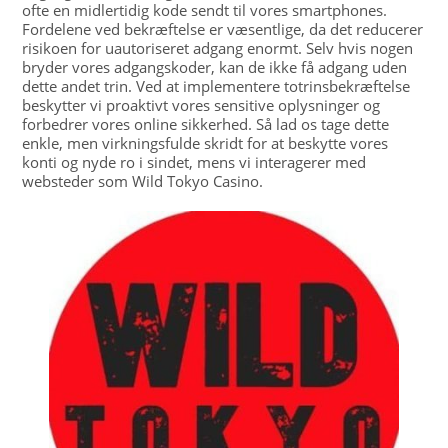
ofte en midlertidig kode sendt til vores smartphones.
Fordelene ved bekræftelse er væsentlige, da det reducerer
risikoen for uautoriseret adgang enormt. Selv hvis nogen
bryder vores adgangskoder, kan de ikke få adgang uden
dette andet trin. Ved at implementere totrinsbekræftelse
beskytter vi proaktivt vores sensitive oplysninger og
forbedrer vores online sikkerhed. Så lad os tage dette
enkle, men virkningsfulde skridt for at beskytte vores
konti og nyde ro i sindet, mens vi interagerer med
websteder som Wild Tokyo Casino.