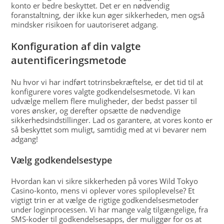
konto er bedre beskyttet. Det er en nødvendig
foranstaltning, der ikke kun øger sikkerheden, men også
mindsker risikoen for uautoriseret adgang.
Konfiguration af din valgte
autentificeringsmetode
Nu hvor vi har indført totrinsbekræftelse, er det tid til at
konfigurere vores valgte godkendelsesmetode. Vi kan
udvælge mellem flere muligheder, der bedst passer til
vores ønsker, og derefter opsætte de nødvendige
sikkerhedsindstillinger. Lad os garantere, at vores konto er
så beskyttet som muligt, samtidig med at vi bevarer nem
adgang!
Vælg godkendelsestype
Hvordan kan vi sikre sikkerheden på vores Wild Tokyo
Casino-konto, mens vi oplever vores spiloplevelse? Et
vigtigt trin er at vælge de rigtige godkendelsesmetoder
under loginprocessen. Vi har mange valg tilgængelige, fra
SMS-koder til godkendelsesapps, der muliggør for os at