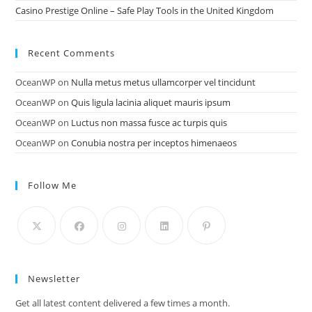
Casino Prestige Online – Safe Play Tools in the United Kingdom
Recent Comments
OceanWP
on
Nulla metus metus ullamcorper vel tincidunt
OceanWP
on
Quis ligula lacinia aliquet mauris ipsum
OceanWP
on
Luctus non massa fusce ac turpis quis
OceanWP
on
Conubia nostra per inceptos himenaeos
Follow Me
Newsletter
Get all latest content delivered a few times a month.