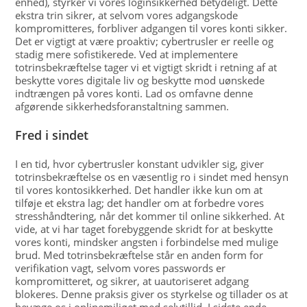
enhed), styrker vi vores loginsikkerhed betydeligt. Dette
ekstra trin sikrer, at selvom vores adgangskode
kompromitteres, forbliver adgangen til vores konti sikker.
Det er vigtigt at være proaktiv; cybertrusler er reelle og
stadig mere sofistikerede. Ved at implementere
totrinsbekræftelse tager vi et vigtigt skridt i retning af at
beskytte vores digitale liv og beskytte mod uønskede
indtrængen på vores konti. Lad os omfavne denne
afgørende sikkerhedsforanstaltning sammen.
Fred i sindet
I en tid, hvor cybertrusler konstant udvikler sig, giver
totrinsbekræftelse os en væsentlig ro i sindet med hensyn
til vores kontosikkerhed. Det handler ikke kun om at
tilføje et ekstra lag; det handler om at forbedre vores
stresshåndtering, når det kommer til online sikkerhed. At
vide, at vi har taget forebyggende skridt for at beskytte
vores konti, mindsker angsten i forbindelse med mulige
brud. Med totrinsbekræftelse står en anden form for
verifikation vagt, selvom vores passwords er
kompromitteret, og sikrer, at uautoriseret adgang
blokeres. Denne praksis giver os styrkelse og tillader os at