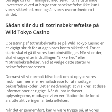
bevæge os i onlinemiljøet med selvtillid. I sidste ende
investerer vi ved at bruge totrinsbekræftelse ikke kun i
vores sikkerhed, men også i vores overordnede ro i
sindet.
Sådan slår du til totrinsbekræftelse på
Wild Tokyo Casino
Opsætning af totrinsbekræftelse på Wild Tokyo Casino er
et vigtigt skridt for at øge vores konto sikkerhed. For at
starte skal vi gå til vores kontoindstillinger. Når vi er der,
skal vi søge efter indstillingen “Sikkerhed” eller
“Totrinsbekræftelse”. Ved at vælge dette starter vi
bekræftelsesprocessen.
Dernæst vil vi normalt blive bedt om at oplyse vores
mobilnummer eller e-mailadresse for at modtage
bekræftelseskoder. Det er nødvendigt, at vi sikrer, at disse
informationer er rigtige. Når du har indtastet
oplysningerne, modtager vi en verifikationskode for at
afslutte aktiveringen af bekræftelsen.
Når det er gennemført, kan vi være trygge på, at vores