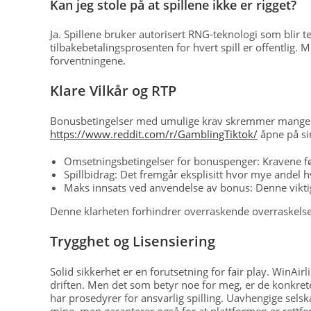
Kan jeg stole på at spillene ikke er rigget?
Ja. Spillene bruker autorisert RNG-teknologi som blir t
tilbakebetalingsprosenten for hvert spill er offentlig.
forventningene.
Klare Vilkår og RTP
Bonusbetingelser med umulige krav skremmer mange no
https://www.reddit.com/r/GamblingTiktok/
åpne på si
Omsetningsbetingelser for bonuspenger: Kravene fø
Spillbidrag: Det fremgår eksplisitt hvor mye andel hv
Maks innsats ved anvendelse av bonus: Denne viktige
Denne klarheten forhindrer overraskende overraskelser
Trygghet og Lisensiering
Solid sikkerhet er en forutsetning for fair play. WinAir
driften. Men det som betyr noe for meg, er de konkrete
har prosedyrer for ansvarlig spilling. Uavhengige selsk