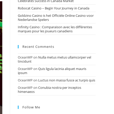
Celebrates Success in Canada Market
Robocat Casino – Begin Your Journey in Canada
Goldzino Casino is het Officiële Online Casino voor
Nederlandse Spelers
Infinity Casino : Comparaison avec les différentes
marques pour les joueurs canadiens
Recent Comments
OceanWP
on
Nulla metus metus ullamcorper vel
tincidunt
OceanWP
on
Quis ligula lacinia aliquet mauris
ipsum
OceanWP
on
Luctus non massa fusce ac turpis quis
OceanWP
on
Conubia nostra per inceptos
himenaeos
Follow Me