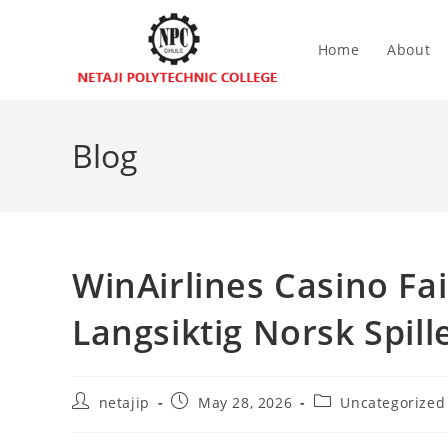
Home
About
Blog
WinAirlines Casino Fa
Langsiktig Norsk Spill
netajip
May 28, 2026
Uncategorized