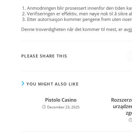
Anmodningen blir prosessert innenfor den tiden kas
Verifiseringen er effektiv, men nøye nok til å sikre al
Etter autorisasjon kommer pengene frem uten noen
Denne troverdigheten når det kommer til mest, er avgjø
PLEASE SHARE THIS
YOU MIGHT ALSO LIKE
Pistolo Casino
Rozszerz
urządzeń
December 23, 2025
zg