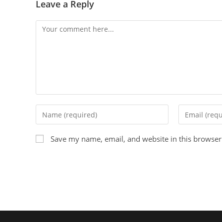
Leave a Reply
Save my name, email, and website in this browser