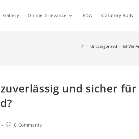
Gallery
Online Grievance
EOA
Statutory Body
>
Uncategorized
>
Ist WinA
 zuverlässig und sicher für
nd?
0 Comments