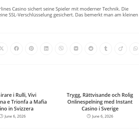
ines Casino sichert seine Spieler mit moderner Technik. Die
eine SSL-Verschlüsselung gesichert. Das bemerkt man am kleinen
irare i Rulli, Vivi
Trygg, Rättvisande och Rolig
ina e Trionfa a Mafia
Onlinespelning med Instant
ino in Svizzera
Casino i Sverige
June 6, 2026
June 6, 2026