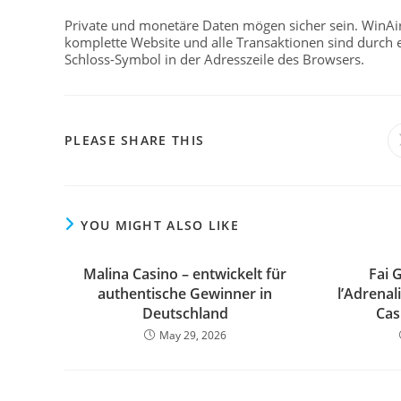
Private und monetäre Daten mögen sicher sein. WinAirl
komplette Website und alle Transaktionen sind durch 
Schloss-Symbol in der Adresszeile des Browsers.
PLEASE SHARE THIS
YOU MIGHT ALSO LIKE
Malina Casino – entwickelt für
Fai G
authentische Gewinner in
l’Adrenal
Deutschland
Cas
May 29, 2026