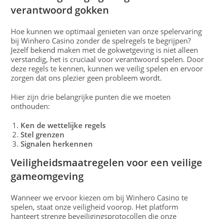
verantwoord gokken
Hoe kunnen we optimaal genieten van onze spelervaring
bij Winhero Casino zonder de spelregels te begrijpen?
Jezelf bekend maken met de gokwetgeving is niet alleen
verstandig, het is cruciaal voor verantwoord spelen. Door
deze regels te kennen, kunnen we veilig spelen en ervoor
zorgen dat ons plezier geen probleem wordt.
Hier zijn drie belangrijke punten die we moeten
onthouden:
Ken de wettelijke regels
Stel grenzen
Signalen herkennen
Veiligheidsmaatregelen voor een veilige
gameomgeving
Wanneer we ervoor kiezen om bij Winhero Casino te
spelen, staat onze veiligheid voorop. Het platform
hanteert strenge beveiligingsprotocollen die onze