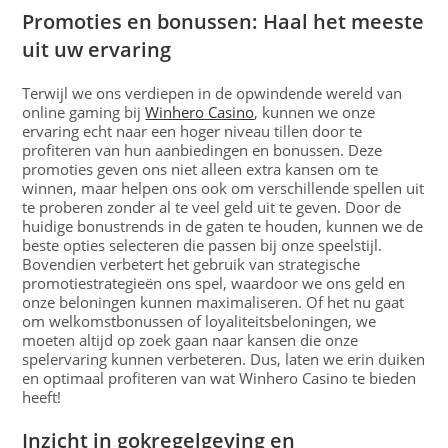
Promoties en bonussen: Haal het meeste
uit uw ervaring
Terwijl we ons verdiepen in de opwindende wereld van
online gaming bij
Winhero Casino
, kunnen we onze
ervaring echt naar een hoger niveau tillen door te
profiteren van hun aanbiedingen en bonussen. Deze
promoties geven ons niet alleen extra kansen om te
winnen, maar helpen ons ook om verschillende spellen uit
te proberen zonder al te veel geld uit te geven. Door de
huidige bonustrends in de gaten te houden, kunnen we de
beste opties selecteren die passen bij onze speelstijl.
Bovendien verbetert het gebruik van strategische
promotiestrategieën ons spel, waardoor we ons geld en
onze beloningen kunnen maximaliseren. Of het nu gaat
om welkomstbonussen of loyaliteitsbeloningen, we
moeten altijd op zoek gaan naar kansen die onze
spelervaring kunnen verbeteren. Dus, laten we erin duiken
en optimaal profiteren van wat Winhero Casino te bieden
heeft!
Inzicht in gokregelgeving en