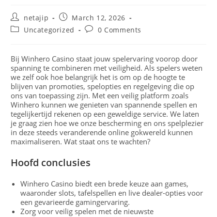
netajip
March 12, 2026
Uncategorized
0 Comments
Bij Winhero Casino staat jouw spelervaring voorop door
spanning te combineren met veiligheid. Als spelers weten
we zelf ook hoe belangrijk het is om op de hoogte te
blijven van promoties, spelopties en regelgeving die op
ons van toepassing zijn. Met een veilig platform zoals
Winhero kunnen we genieten van spannende spellen en
tegelijkertijd rekenen op een geweldige service. We laten
je graag zien hoe we onze bescherming en ons spelplezier
in deze steeds veranderende online gokwereld kunnen
maximaliseren. Wat staat ons te wachten?
Hoofd conclusies
Winhero Casino biedt een brede keuze aan games,
waaronder slots, tafelspellen en live dealer-opties voor
een gevarieerde gamingervaring.
Zorg voor veilig spelen met de nieuwste