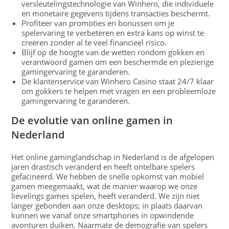
versleutelingstechnologie van Winhero, die individuele
en monetaire gegevens tijdens transacties beschermt.
Profiteer van promoties en bonussen om je
spelervaring te verbeteren en extra kans op winst te
creëren zonder al te veel financieel risico.
Blijf op de hoogte van de wetten rondom gokken en
verantwoord gamen om een beschermde en plezierige
gamingervaring te garanderen.
De klantenservice van Winhero Casino staat 24/7 klaar
om gokkers te helpen met vragen en een probleemloze
gamingervaring te garanderen.
De evolutie van online gamen in
Nederland
Het online gaminglandschap in Nederland is de afgelopen
jaren drastisch veranderd en heeft ontelbare spelers
gefacineerd. We hebben de snelle opkomst van mobiel
gamen meegemaakt, wat de manier waarop we onze
lievelings games spelen, heeft veranderd. We zijn niet
langer gebonden aan onze desktops; in plaats daarvan
kunnen we vanaf onze smartphones in opwindende
avonturen duiken. Naarmate de demografie van spelers