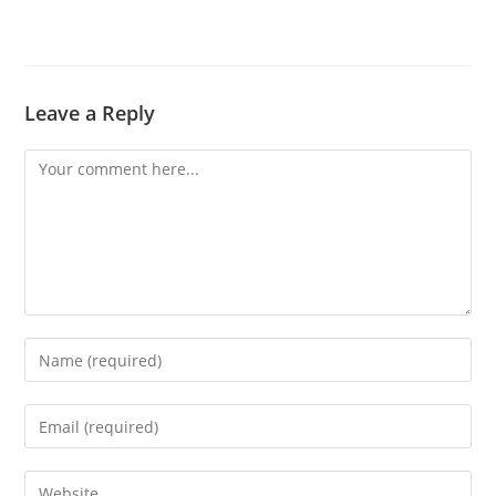
Leave a Reply