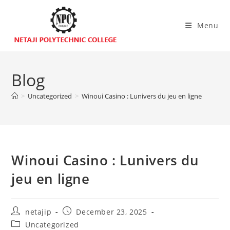
Menu
Blog
>
Uncategorized
>
Winoui Casino : Lunivers du jeu en ligne
Winoui Casino : Lunivers du
jeu en ligne
netajip
December 23, 2025
Uncategorized