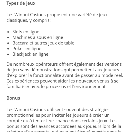
Types de jeux
Les Winoui Casinos proposent une variété de jeux
classiques, y compris:
Slots en ligne
Machines à sous en ligne
Baccara et autres jeux de table
Poker en ligne
Blackjack en ligne
De nombreux opérateurs offrent également des versions
de jeu sans démonstrations qui permettent aux joueurs
d’explorer la fonctionnalité avant de passer au mode réel.
Ces expériences peuvent aider les nouveaux venus à se
familiariser avec le processus et l’environnement.
Bonus
Les Winoui Casinos utilisent souvent des stratégies
promotionnelles pour inciter les joueurs à créer un
compte ou à tenter leur chance dans certains jeux. Les
bonus sont des avances accordées aux joueurs lors de la
création d’un compte, qui peuvent être réinvestis dans le