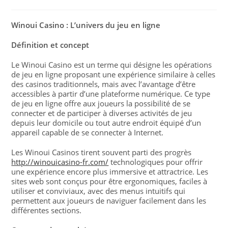
Winoui Casino : L’univers du jeu en ligne
Définition et concept
Le Winoui Casino est un terme qui désigne les opérations
de jeu en ligne proposant une expérience similaire à celles
des casinos traditionnels, mais avec l’avantage d’être
accessibles à partir d’une plateforme numérique. Ce type
de jeu en ligne offre aux joueurs la possibilité de se
connecter et de participer à diverses activités de jeu
depuis leur domicile ou tout autre endroit équipé d’un
appareil capable de se connecter à Internet.
Les Winoui Casinos tirent souvent parti des progrès
http://winouicasino-fr.com/
technologiques pour offrir
une expérience encore plus immersive et attractrice. Les
sites web sont conçus pour être ergonomiques, faciles à
utiliser et conviviaux, avec des menus intuitifs qui
permettent aux joueurs de naviguer facilement dans les
différentes sections.