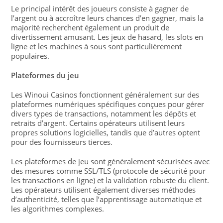
Le principal intérêt des joueurs consiste à gagner de
l’argent ou à accroître leurs chances d’en gagner, mais la
majorité recherchent également un produit de
divertissement amusant. Les jeux de hasard, les slots en
ligne et les machines à sous sont particulièrement
populaires.
Plateformes du jeu
Les Winoui Casinos fonctionnent généralement sur des
plateformes numériques spécifiques conçues pour gérer
divers types de transactions, notamment les dépôts et
retraits d’argent. Certains opérateurs utilisent leurs
propres solutions logicielles, tandis que d’autres optent
pour des fournisseurs tierces.
Les plateformes de jeu sont généralement sécurisées avec
des mesures comme SSL/TLS (protocole de sécurité pour
les transactions en ligne) et la validation robuste du client.
Les opérateurs utilisent également diverses méthodes
d’authenticité, telles que l’apprentissage automatique et
les algorithmes complexes.