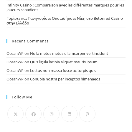
Infinity Casino : Comparaison avec les différentes marques pour les
joueurs canadiens
Γυρίστε και Πανηγυρίστε Οποιαδήποτε Νίκη στο Betonred Casino
στην Ελλάδα
Recent Comments
OceanWP
on
Nulla metus metus ullamcorper vel tincidunt
OceanWP
on
Quis ligula lacinia aliquet mauris ipsum
OceanWP
on
Luctus non massa fusce ac turpis quis
OceanWP
on
Conubia nostra per inceptos himenaeos
Follow Me