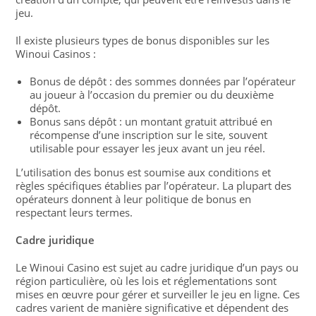
jeu.
Il existe plusieurs types de bonus disponibles sur les
Winoui Casinos :
Bonus de dépôt : des sommes données par l’opérateur
au joueur à l’occasion du premier ou du deuxième
dépôt.
Bonus sans dépôt : un montant gratuit attribué en
récompense d’une inscription sur le site, souvent
utilisable pour essayer les jeux avant un jeu réel.
L’utilisation des bonus est soumise aux conditions et
règles spécifiques établies par l’opérateur. La plupart des
opérateurs donnent à leur politique de bonus en
respectant leurs termes.
Cadre juridique
Le Winoui Casino est sujet au cadre juridique d’un pays ou
région particulière, où les lois et réglementations sont
mises en œuvre pour gérer et surveiller le jeu en ligne. Ces
cadres varient de manière significative et dépendent des