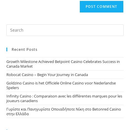
Recent Posts
Growth Milestone Achieved Betpoint Casino Celebrates Success in
Canada Market
Robocat Casino – Begin Your Journey in Canada
Goldzino Casino is het Officiële Online Casino voor Nederlandse
Spelers
Infinity Casino : Comparaison avec les différentes marques pour les
joueurs canadiens
Γυρίστε και Πανηγυρίστε Οποιαδήποτε Νίκη στο Betonred Casino
στην Ελλάδα