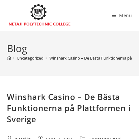
Menu
Blog
>
Uncategorized
>
Winshark Casino – De Bästa Funktionerna på Pla
Winshark Casino – De Bästa
Funktionerna på Plattformen i
Sverige