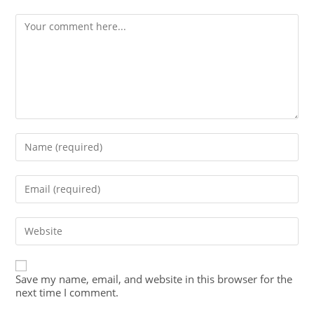
Save my name, email, and website in this browser for the
next time I comment.