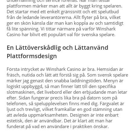
plattformen märker man att allt är byggt kring spelaren.
Det startar med ett enkelt gränssnitt och ett spelutbud
från de ledande leverantörerna. Allt flyter på bra, vilket
ger en skön känsla där man kan koppla av och samtidigt
få lite spänning. Vi tittar närmare på varför Winshark
Casino har blivit ett populärt val för svenska spelare.
En Lättöverskådlig och Lättanvänd
Plattformsdesign
Första intrycket av Winshark Casino är bra. Hemsidan är
fräsch, nutida och lätt att förstå sig på. Som svensk spelare
märker jag genast den snabba laddningstiden. Menyn är
logiskt uppbyggd, så man finner lätt till den specifika
slotmaskinen, det livebord eller den erbjudande man letar
efter. Sidan fungerar precis lika bra på datorn som på
telefonen, så spelupplevelsen finns med dig. Färgvalet är
ljust och trevligt, vilket framkallar en god stämning utan
att avleda uppmärksamheten. Designen är inte enbart
estetisk, den är användbar. Det är klart att man har
funderat på vad en användare i praktiken önskar.