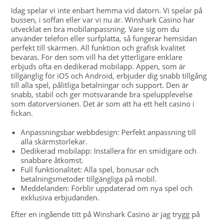
Idag spelar vi inte enbart hemma vid datorn. Vi spelar på
bussen, i soffan eller var vi nu är. Winshark Casino har
utvecklat en bra mobilanpassning. Vare sig om du
använder telefon eller surfplatta, så fungerar hemsidan
perfekt till skärmen. All funktion och grafisk kvalitet
bevaras. För den som vill ha det ytterligare enklare
erbjuds ofta en dedikerad mobilapp. Appen, som är
tillgänglig för iOS och Android, erbjuder dig snabb tillgång
till alla spel, pålitliga betalningar och support. Den är
snabb, stabil och ger motsvarande bra spelupplevelse
som datorversionen. Det är som att ha ett helt casino i
fickan.
Anpassningsbar webbdesign: Perfekt anpassning till
alla skärmstorlekar.
Dedikerad mobilapp: Installera för en smidigare och
snabbare åtkomst.
Full funktionalitet: Alla spel, bonusar och
betalningsmetoder tillgängliga på mobil.
Meddelanden: Förblir uppdaterad om nya spel och
exklusiva erbjudanden.
Efter en ingående titt på Winshark Casino är jag trygg på