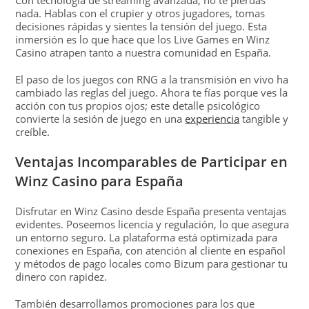
Con tecnología de streaming avanzada, no te pierdas
nada. Hablas con el crupier y otros jugadores, tomas
decisiones rápidas y sientes la tensión del juego. Esta
inmersión es lo que hace que los Live Games en Winz
Casino atrapen tanto a nuestra comunidad en España.
El paso de los juegos con RNG a la transmisión en vivo ha
cambiado las reglas del juego. Ahora te fías porque ves la
acción con tus propios ojos; este detalle psicológico
convierte la sesión de juego en una
experiencia
tangible y
creíble.
Ventajas Incomparables de Participar en
Winz Casino para España
Disfrutar en Winz Casino desde España presenta ventajas
evidentes. Poseemos licencia y regulación, lo que asegura
un entorno seguro. La plataforma está optimizada para
conexiones en España, con atención al cliente en español
y métodos de pago locales como Bizum para gestionar tu
dinero con rapidez.
También desarrollamos promociones para los que