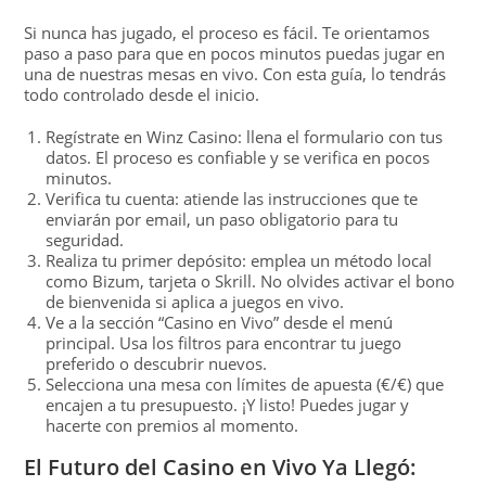
Si nunca has jugado, el proceso es fácil. Te orientamos
paso a paso para que en pocos minutos puedas jugar en
una de nuestras mesas en vivo. Con esta guía, lo tendrás
todo controlado desde el inicio.
Regístrate en Winz Casino: llena el formulario con tus
datos. El proceso es confiable y se verifica en pocos
minutos.
Verifica tu cuenta: atiende las instrucciones que te
enviarán por email, un paso obligatorio para tu
seguridad.
Realiza tu primer depósito: emplea un método local
como Bizum, tarjeta o Skrill. No olvides activar el bono
de bienvenida si aplica a juegos en vivo.
Ve a la sección “Casino en Vivo” desde el menú
principal. Usa los filtros para encontrar tu juego
preferido o descubrir nuevos.
Selecciona una mesa con límites de apuesta (€/€) que
encajen a tu presupuesto. ¡Y listo! Puedes jugar y
hacerte con premios al momento.
El Futuro del Casino en Vivo Ya Llegó: