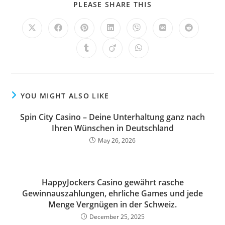
PLEASE SHARE THIS
YOU MIGHT ALSO LIKE
Spin City Casino – Deine Unterhaltung ganz nach
Ihren Wünschen in Deutschland
May 26, 2026
HappyJockers Casino gewährt rasche
Gewinnauszahlungen, ehrliche Games und jede
Menge Vergnügen in der Schweiz.
December 25, 2025