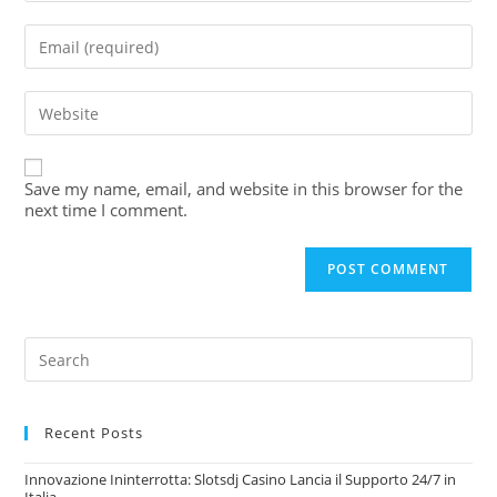
Save my name, email, and website in this browser for the
next time I comment.
Recent Posts
Innovazione Ininterrotta: Slotsdj Casino Lancia il Supporto 24/7 in