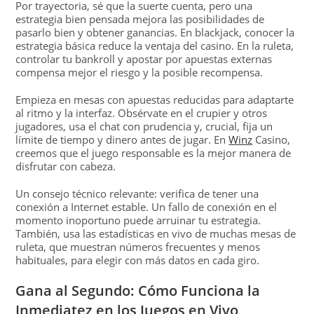
Por trayectoria, sé que la suerte cuenta, pero una
estrategia bien pensada mejora las posibilidades de
pasarlo bien y obtener ganancias. En blackjack, conocer la
estrategia básica reduce la ventaja del casino. En la ruleta,
controlar tu bankroll y apostar por apuestas externas
compensa mejor el riesgo y la posible recompensa.
Empieza en mesas con apuestas reducidas para adaptarte
al ritmo y la interfaz. Obsérvate en el crupier y otros
jugadores, usa el chat con prudencia y, crucial, fija un
límite de tiempo y dinero antes de jugar. En
Winz
Casino,
creemos que el juego responsable es la mejor manera de
disfrutar con cabeza.
Un consejo técnico relevante: verifica de tener una
conexión a Internet estable. Un fallo de conexión en el
momento inoportuno puede arruinar tu estrategia.
También, usa las estadísticas en vivo de muchas mesas de
ruleta, que muestran números frecuentes y menos
habituales, para elegir con más datos en cada giro.
Gana al Segundo: Cómo Funciona la
Inmediatez en los Juegos en Vivo