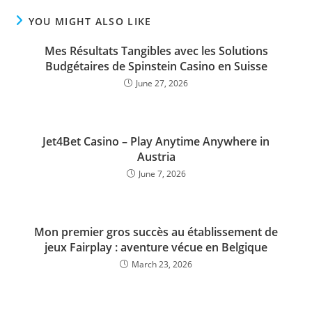
YOU MIGHT ALSO LIKE
Mes Résultats Tangibles avec les Solutions
Budgétaires de Spinstein Casino en Suisse
June 27, 2026
Jet4Bet Casino – Play Anytime Anywhere in
Austria
June 7, 2026
Mon premier gros succès au établissement de
jeux Fairplay : aventure vécue en Belgique
March 23, 2026