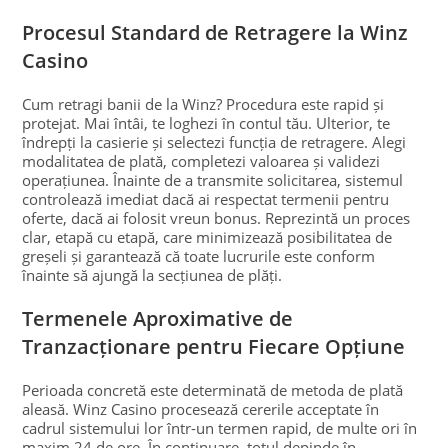
Procesul Standard de Retragere la Winz
Casino
Cum retragi banii de la Winz? Procedura este rapid și
protejat. Mai întâi, te loghezi în contul tău. Ulterior, te
îndrepți la casierie și selectezi funcția de retragere. Alegi
modalitatea de plată, completezi valoarea și validezi
operațiunea. Înainte de a transmite solicitarea, sistemul
controlează imediat dacă ai respectat termenii pentru
oferte, dacă ai folosit vreun bonus. Reprezintă un proces
clar, etapă cu etapă, care minimizează posibilitatea de
greșeli și garantează că toate lucrurile este conform
înainte să ajungă la secțiunea de plăți.
Termenele Aproximative de
Tranzacționare pentru Fiecare Opțiune
Perioada concretă este determinată de metoda de plată
aleasă. Winz Casino procesează cererile acceptate în
cadrul sistemului lor într-un termen rapid, de multe ori în
maxim 24 de ore. În continuare, totul depinde în