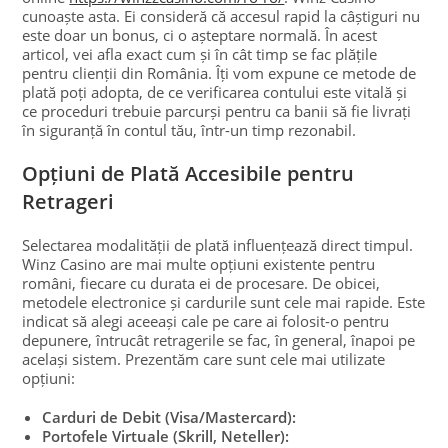
cunoaște asta. Ei consideră că accesul rapid la câștiguri nu
este doar un bonus, ci o așteptare normală. În acest
articol, vei afla exact cum și în cât timp se fac plățile
pentru clienții din România. Îți vom expune ce metode de
plată poți adopta, de ce verificarea contului este vitală și
ce proceduri trebuie parcurși pentru ca banii să fie livrați
în siguranță în contul tău, într-un timp rezonabil.
Opțiuni de Plată Accesibile pentru
Retrageri
Selectarea modalității de plată influențează direct timpul.
Winz Casino are mai multe opțiuni existente pentru
români, fiecare cu durata ei de procesare. De obicei,
metodele electronice și cardurile sunt cele mai rapide. Este
indicat să alegi aceeași cale pe care ai folosit-o pentru
depunere, întrucât retragerile se fac, în general, înapoi pe
același sistem. Prezentăm care sunt cele mai utilizate
opțiuni:
Carduri de Debit (Visa/Mastercard):
Portofele Virtuale (Skrill, Neteller):