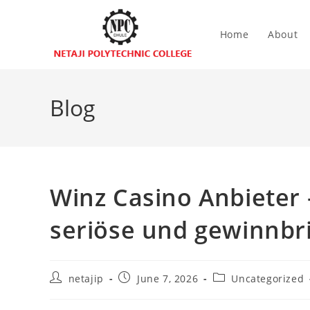
Home
About
Blog
Winz Casino Anbieter
seriöse und gewinnbri
netajip
June 7, 2026
Uncategorized