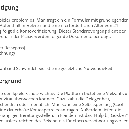
ätigung
Spieler problemlos. Man trägt ein ein Formular mit grundlegenden
 Aufenthalt in Belgien und einem erforderlichen Alter von 21
folgt die Kontoverifizierung. Dieser Standardvorgang dient der
ngen. In der Praxis werden folgende Dokumente benötigt:
er Reisepass)
echnung)
tahl und Schwindel. Sie ist eine gesetzliche Notwendigkeit.
dergrund
no den Spielerschutz wichtig. Die Plattform bietet eine Vielzahl vo
ivität überwachen können. Dazu zählt die Gelegenheit,
wöchentlich oder monatlich. Man kann eine Selbstsperrung (Cool-
 eine dauerhafte Kontosperre beantragen. Außerdem liefert die
hängigen Beratungsstellen. In Flandern ist das “Hulp bij Gokken”,
n unterstreichen das Bekenntnis für einen verantwortungsvollen