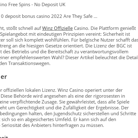
t, stößt schnell auf
Winz Offizielle
Casino. Die Plattform genießt
pielangebot mit eindeutigen Prinzipien vereint: Sicherheit ist
zer soll sich komplett wohlfühlen. Für belgische Nutzer schafft da
reng an die hiesigen Gesetze orientiert. Die Lizenz der BGC ist
eit des Betriebs und die Bereitschaft zu verantwortungsvollem
iner empfehlenswerten Wahl? Dieser Artikel beleuchtet die Detai
u den Transaktionswegen.
ler
r offiziellen lokalen Lizenz. Winz Casino operiert unter der
 Diese Behörde wird angesehen als eine der rigorosesten in
eine verpflichtende Zusage. Sie gewährleistet, dass alle Spiele
eht um Gerechtigkeit und die Zufälligkeit der Ergebnisse. Der
bedingungen halten, den Jugendschutz sicherstellen und Schritte
 sich so ein abgesichertes Umfeld. Er kann sich auf den
Seriosität des Anbieters hinterfragen zu müssen.