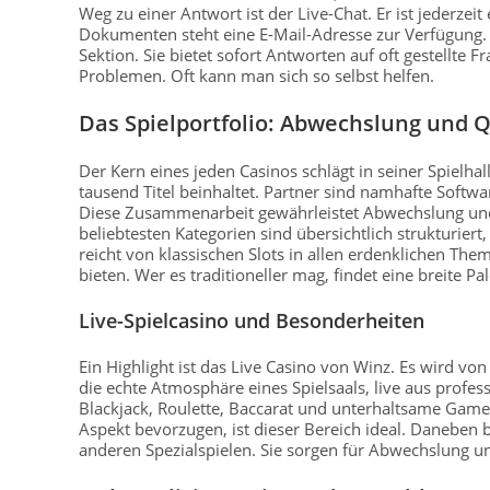
Weg zu einer Antwort ist der Live-Chat. Er ist jederzei
Dokumenten steht eine E-Mail-Adresse zur Verfügung.
Sektion. Sie bietet sofort Antworten auf oft gestellte
Problemen. Oft kann man sich so selbst helfen.
Das Spielportfolio: Abwechslung und Q
Der Kern eines jeden Casinos schlägt in seiner Spielhal
tausend Titel beinhaltet. Partner sind namhafte Softwa
Diese Zusammenarbeit gewährleistet Abwechslung und 
beliebtesten Kategorien sind übersichtlich strukturie
reicht von klassischen Slots in allen erdenklichen T
bieten. Wer es traditioneller mag, findet eine breite Pa
Live-Spielcasino und Besonderheiten
Ein Highlight ist das Live Casino von Winz. Es wird vo
die echte Atmosphäre eines Spielsaals, live aus profes
Blackjack, Roulette, Baccarat und unterhaltsame Game-
Aspekt bevorzugen, ist dieser Bereich ideal. Daneben 
anderen Spezialspielen. Sie sorgen für Abwechslung u