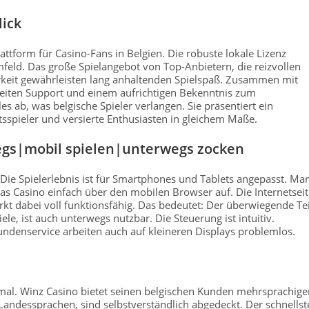
lick
attform für Casino-Fans in Belgien. Die robuste lokale Lizenz
umfeld. Das große Spielangebot von Top-Anbietern, die reizvollen
keit gewährleisten lang anhaltenden Spielspaß. Zusammen mit
eiten Support und einem aufrichtigen Bekenntnis zum
s ab, was belgische Spieler verlangen. Sie präsentiert ein
sspieler und versierte Enthusiasten in gleichem Maße.
egs|mobil spielen|unterwegs zocken
 Die Spielerlebnis ist für Smartphones und Tablets angepasst. Ma
das Casino einfach über den mobilen Browser auf. Die Internetsei
rkt dabei voll funktionsfähig. Das bedeutet: Der überwiegende Tei
iele, ist auch unterwegs nutzbar. Die Steuerung ist intuitiv.
denservice arbeiten auch auf kleineren Displays problemlos.
rkmal. Winz Casino bietet seinen belgischen Kunden mehrsprachige
Landessprachen, sind selbstverständlich abgedeckt. Der schnellst