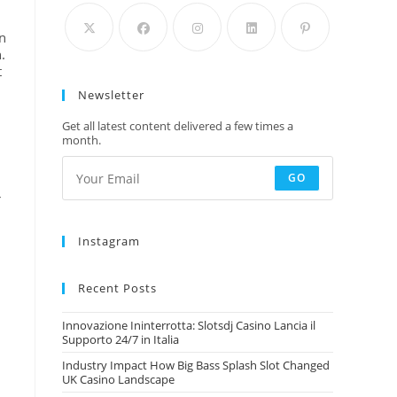
n
.
t
Newsletter
Get all latest content delivered a few times a
month.
GO
r
Instagram
Recent Posts
Innovazione Ininterrotta: Slotsdj Casino Lancia il
Supporto 24/7 in Italia
Industry Impact How Big Bass Splash Slot Changed
UK Casino Landscape