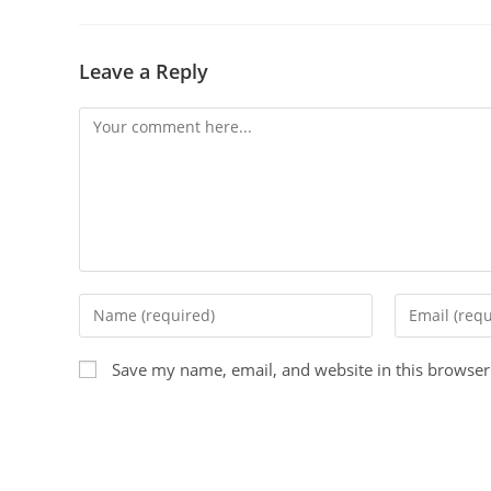
Leave a Reply
Save my name, email, and website in this browser