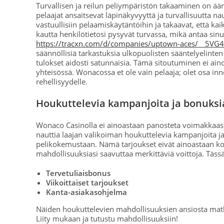
Turvallisen ja reilun peliympäristön takaaminen on ää
pelaajat ansaitsevat läpinäkyvyyttä ja turvallisuutta 
vastuullisiin pelaamiskäytäntöihin ja takaavat, että kai
kautta henkilötietosi pysyvät turvassa, mikä antaa si
https://tracxn.com/d/companies/uptown-aces/__5V
säännöllisiä tarkastuksia ulkopuolisten sääntelyelinten k
tulokset aidosti satunnaisia. Tämä sitoutuminen ei ai
yhteisössä. Wonacossa et ole vain pelaaja; olet osa inn
rehellisyydelle.
Houkuttelevia kampanjoita ja bonuksia 
Wonaco Casinolla ei ainoastaan panosteta voimakkaasti
nauttia laajan valikoiman houkuttelevia kampanjoita j
pelikokemustaan. Nämä tarjoukset eivät ainoastaan k
mahdollisuuksiasi saavuttaa merkittäviä voittoja. Tässä
Tervetuliaisbonus
Viikoittaiset tarjoukset
Kanta-asiakasohjelma
Näiden houkuttelevien mahdollisuuksien ansiosta matka
Liity mukaan ja tutustu mahdollisuuksiin!