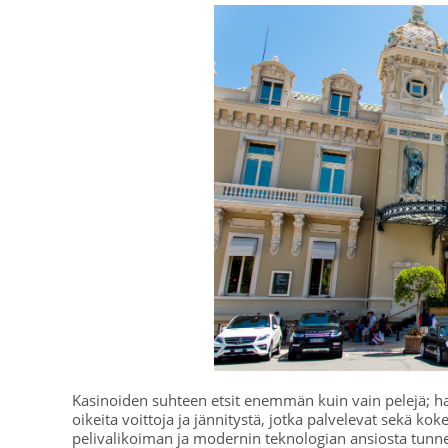
Kasinoiden suhteen etsit enemmän kuin vain pelejä; 
oikeita voittoja ja jännitystä, jotka palvelevat sekä kok
pelivalikoiman ja modernin teknologian ansiosta tunne