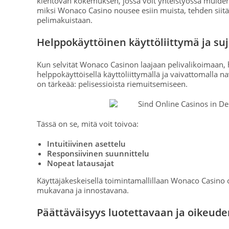
kiehtovan kokemuksen, jossa voit yhteistyössä muiden
miksi Wonaco Casino nousee esiin muista, tehden siitä 
pelimakuistaan.
Helppokäyttöinen käyttöliittymä ja suj
Kun selvität Wonaco Casinon laajaan pelivalikoimaan, 
helppokäyttöisellä käyttöliittymällä ja vaivattomalla n
on tärkeää: pelisessioista riemuitsemiseen.
Tässä on se, mitä voit toivoa:
Intuitiivinen asettelu
Responsiivinen suunnittelu
Nopeat latausajat
Käyttäjäkeskeisellä toimintamallillaan Wonaco Casino 
mukavana ja innostavana.
Päättäväisyys luotettavaan ja oikeu