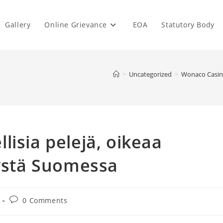
Gallery
Online Grievance
EOA
Statutory Body
>
Uncategorized
>
Wonaco Casino 
lisia pelejä, oikeaa
tystä Suomessa
0 Comments