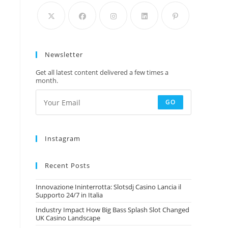
Newsletter
Get all latest content delivered a few times a
month.
GO
Instagram
Recent Posts
Innovazione Ininterrotta: Slotsdj Casino Lancia il
Supporto 24/7 in Italia
Industry Impact How Big Bass Splash Slot Changed
UK Casino Landscape