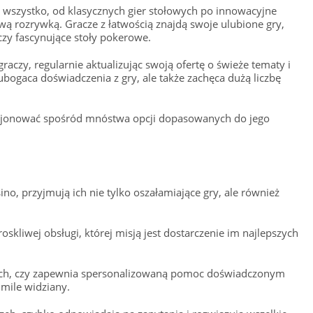
 wszystko, od klasycznych gier stołowych po innowacyjne
wą rozrywką. Gracze z łatwością znajdą swoje ulubione gry,
 czy fascynujące stoły pokerowe.
czy, regularnie aktualizując swoją ofertę o świeże tematy i
bogaca doświadczenia z gry, ale także zachęca dużą liczbę
kcjonować spośród mnóstwa opcji dopasowanych do jego
no, przyjmują ich nie tylko oszałamiające gry, ale również
skliwej obsługi, której misją jest dostarczenie im najlepszych
rach, czy zapewnia spersonalizowaną pomoc doświadczonym
 mile widziany.