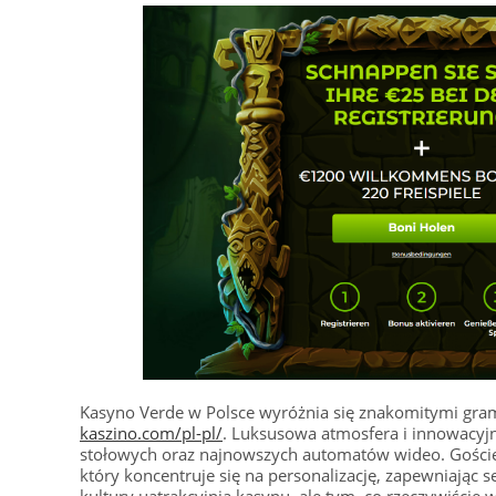
Kasyno Verde w Polsce wyróżnia się znakomitymi gr
kaszino.com/pl-pl/
. Luksusowa atmosfera i innowacyjny
stołowych oraz najnowszych automatów wideo. Goście 
który koncentruje się na personalizację, zapewniając 
kultury uatrakcyjnia kasynu, ale tym, co rzeczywiście