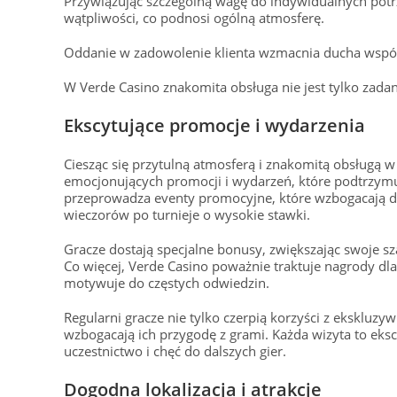
Przywiązując szczególną wagę do indywidualnych potrz
wątpliwości, co podnosi ogólną atmosferę.
Oddanie w zadowolenie klienta wzmacnia ducha wspólno
W Verde Casino znakomita obsługa nie jest tylko zadani
Ekscytujące promocje i wydarzenia
Ciesząc się przytulną atmosferą i znakomitą obsługą 
emocjonujących promocji i wydarzeń, które podtrzymuj
przeprowadza eventy promocyjne, które wzbogacają do
wieczorów po turnieje o wysokie stawki.
Gracze dostają specjalne bonusy, zwiększając swoje s
Co więcej, Verde Casino poważnie traktuje nagrody dl
motywuje do częstych odwiedzin.
Regularni gracze nie tylko czerpią korzyści z ekskluzy
wzbogacają ich przygodę z grami. Każda wizyta to eksc
uczestnictwo i chęć do dalszych gier.
Dogodna lokalizacja i atrakcje