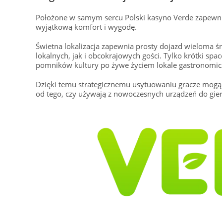
Położone w samym sercu Polski kasyno Verde zapewnia
wyjątkową komfort i wygodę.
Świetna lokalizacja zapewnia prosty dojazd wieloma ś
lokalnych, jak i obcokrajowych gości. Tylko krótki spac
pomników kultury po żywe życiem lokale gastronomic
Dzięki temu strategicznemu usytuowaniu gracze mogą
od tego, czy używają z nowoczesnych urządzeń do gier