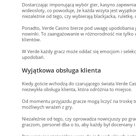
Dostarczając imponującą wybór gier, kasyno zapewnia
wideosloty, co powoduje, że każda wizyta jest wyjątko
niezależnie od tego, czy wybierają blackjacka, ruletkę,
Ponadto, Verde Casino bierze pod uwagę upodobania gra
nowinki. To zaangażowanie w różnorodność nie tylko u
klientów.
W Verde każdy gracz może oddać się emocjom i sele
upodobań.
Wyjątkowa obsługa klienta
Kiedy goście wchodzą do czarującego świata Verde Casi
niezwykła obsługa klienta, która odróżnia to miejsce.
Od momentu przyjazdu gracze mogą liczyć na troskę tro
możliwych wrażeń z gry.
Niezależnie od tego, czy oprowadza nowicjuszy po g
graczom, personel dba o to, aby każdy był doceniany i