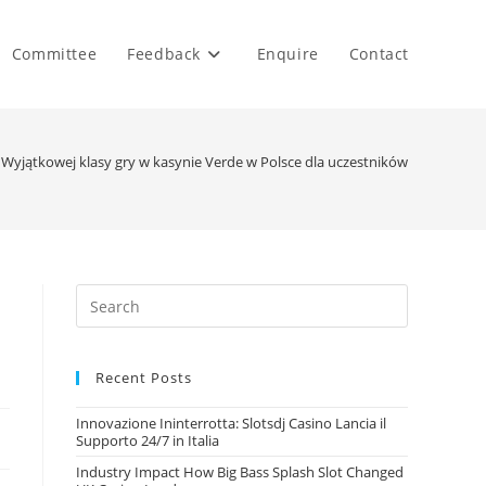
Committee
Feedback
Enquire
Contact
Wyjątkowej klasy gry w kasynie Verde w Polsce dla uczestników
Recent Posts
Innovazione Ininterrotta: Slotsdj Casino Lancia il
Supporto 24/7 in Italia
Industry Impact How Big Bass Splash Slot Changed