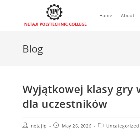
Home
About
Blog
Wyjątkowej klasy gry 
dla uczestników
netajip
May 26, 2026
Uncategorized