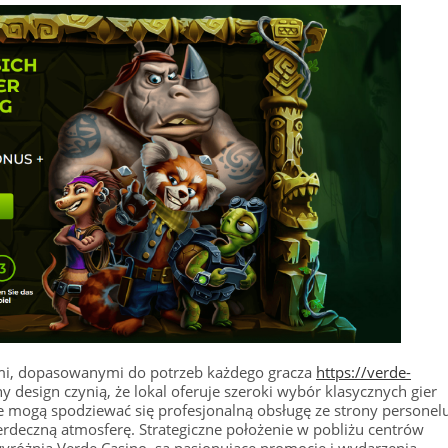
ami, dopasowanymi do potrzeb każdego gracza
https://verde-
 design czynią, że lokal oferuje szeroki wybór klasycznych gier
mogą spodziewać się profesjonalną obsługę ze strony personelu
serdeczną atmosferę. Strategiczne położenie w pobliżu centrów
 wyróżnia Verde Casino, są pasjonujące promocje i wydarzenia,