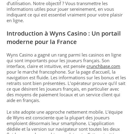
d’utilisation. Notre objectif ? Vous transmettre les
informations utiles pour jouer sereinement, en vous
indiquant ce qui est essentiel vraiment pour votre plaisir
en ligne.
Introduction à Wyns Casino : Un portail
moderne pour la France
Wyns Casino a gagné un rang parmi les casinos en ligne
qui sont importants pour les joueurs français. Son
interface, claire et intuitive, est pensée
crunchbase.com
pour le marché francophone. Sur la page d’accueil, la
navigation est fluide. Les informations sur les bonus et les
retraits sont bien présentées. L’opérateur prouve qu’il sait
ce que désirent les joueurs français, en particulier avec
des moyens de paiement locaux et un service client qui
aide en français.
Le site adopte une approche nettement mobile. L’équipe
de Wyns est consciente que la plupart des joueurs
emploient désormais leur smartphone. L’application
dédiée et la version sur navigateur sont toutes les deux