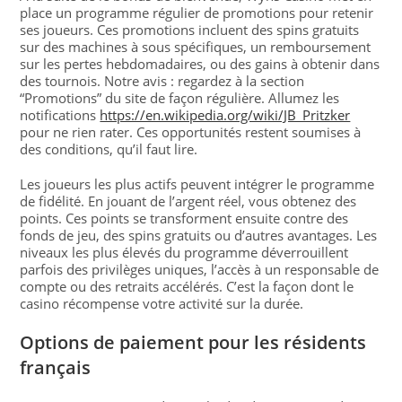
place un programme régulier de promotions pour retenir
ses joueurs. Ces promotions incluent des spins gratuits
sur des machines à sous spécifiques, un remboursement
sur les pertes hebdomadaires, ou des gains à obtenir dans
des tournois. Notre avis : regardez à la section
“Promotions” du site de façon régulière. Allumez les
notifications
https://en.wikipedia.org/wiki/JB_Pritzker
pour ne rien rater. Ces opportunités restent soumises à
des conditions, qu’il faut lire.
Les joueurs les plus actifs peuvent intégrer le programme
de fidélité. En jouant de l’argent réel, vous obtenez des
points. Ces points se transforment ensuite contre des
fonds de jeu, des spins gratuits ou d’autres avantages. Les
niveaux les plus élevés du programme déverrouillent
parfois des privilèges uniques, l’accès à un responsable de
compte ou des retraits accélérés. C’est la façon dont le
casino récompense votre activité sur la durée.
Options de paiement pour les résidents
français