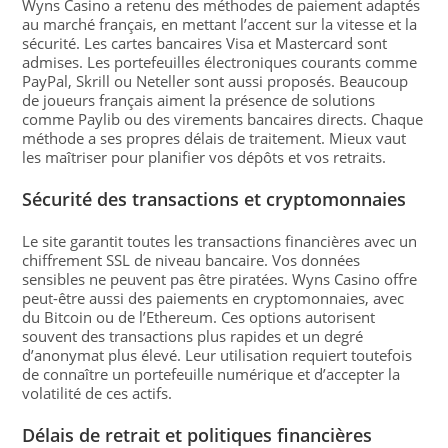
Wyns Casino a retenu des méthodes de paiement adaptés
au marché français, en mettant l’accent sur la vitesse et la
sécurité. Les cartes bancaires Visa et Mastercard sont
admises. Les portefeuilles électroniques courants comme
PayPal, Skrill ou Neteller sont aussi proposés. Beaucoup
de joueurs français aiment la présence de solutions
comme Paylib ou des virements bancaires directs. Chaque
méthode a ses propres délais de traitement. Mieux vaut
les maîtriser pour planifier vos dépôts et vos retraits.
Sécurité des transactions et cryptomonnaies
Le site garantit toutes les transactions financières avec un
chiffrement SSL de niveau bancaire. Vos données
sensibles ne peuvent pas être piratées. Wyns Casino offre
peut-être aussi des paiements en cryptomonnaies, avec
du Bitcoin ou de l’Ethereum. Ces options autorisent
souvent des transactions plus rapides et un degré
d’anonymat plus élevé. Leur utilisation requiert toutefois
de connaître un portefeuille numérique et d’accepter la
volatilité de ces actifs.
Délais de retrait et politiques financières