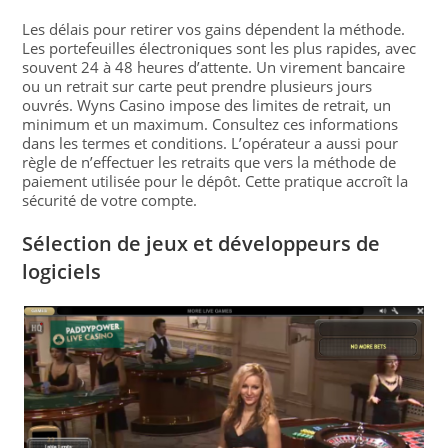
Les délais pour retirer vos gains dépendent la méthode.
Les portefeuilles électroniques sont les plus rapides, avec
souvent 24 à 48 heures d’attente. Un virement bancaire
ou un retrait sur carte peut prendre plusieurs jours
ouvrés. Wyns Casino impose des limites de retrait, un
minimum et un maximum. Consultez ces informations
dans les termes et conditions. L’opérateur a aussi pour
règle de n’effectuer les retraits que vers la méthode de
paiement utilisée pour le dépôt. Cette pratique accroît la
sécurité de votre compte.
Sélection de jeux et développeurs de
logiciels