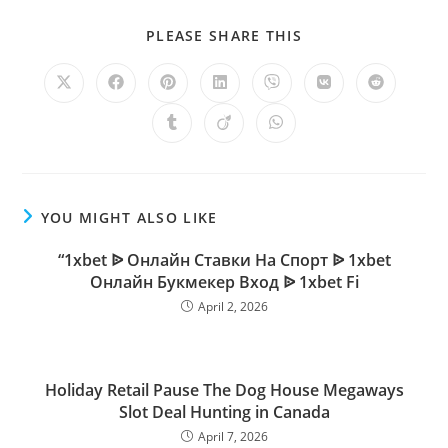
PLEASE SHARE THIS
YOU MIGHT ALSO LIKE
“1xbet ᐉ Онлайн Ставки На Спорт ᐉ 1xbet
Онлайн Букмекер Вход ᐉ 1xbet Fi
April 2, 2026
Holiday Retail Pause The Dog House Megaways
Slot Deal Hunting in Canada
April 7, 2026