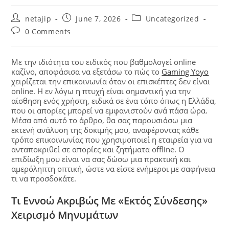
netajip
June 7, 2026
Uncategorized
0 Comments
Με την ιδιότητα του ειδικός που βαθμολογεί online
καζίνο, αποφάσισα να εξετάσω το πώς το
Gaming Yoyo
χειρίζεται την επικοινωνία όταν οι επισκέπτες δεν είναι
online. Η εν λόγω η πτυχή είναι σημαντική για την
αίσθηση ενός χρήστη, ειδικά σε ένα τόπο όπως η Ελλάδα,
που οι απορίες μπορεί να εμφανιστούν ανά πάσα ώρα.
Μέσα από αυτό το άρθρο, θα σας παρουσιάσω μια
εκτενή ανάλυση της δοκιμής μου, αναφέροντας κάθε
τρόπο επικοινωνίας που χρησιμοποιεί η εταιρεία για να
ανταποκριθεί σε απορίες και ζητήματα offline. Ο
επιδίωξη μου είναι να σας δώσω μια πρακτική και
αμερόληπτη οπτική, ώστε να είστε ενήμεροι με σαφήνεια
τι να προσδοκάτε.
Τι Εννοώ Ακριβώς Με «Εκτός Σύνδεσης»
Χειρισμό Μηνυμάτων