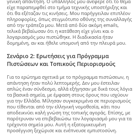
γενική απάντηση. Ο υπάλληλος μου ανέφερε ότι το θέμα
είχε παραπεμφθεί στο τμήμα τεχνικής υποστήριξης και
ότι θα εξέταζαν τις κινήσεις. Μου παρήγγειλαν επιπλέον
πληροφορίες, όπως στιγμιότυπο οθόνης της συναλλαγής
από την τράπεζα μου. Μετά από δύο ακόμη emails,
τελικά βεβαίωσαν ότι η κατάθεση είχε γίνει και ο
λογαριασμός μου πιστώθηκε. Η διαδικασία ήταν
δομημένη, αν και ήθελε υπομονή από την πλευρά μου.
Σενάριο 2: Ερωτήσεις για Πρόγραμμα
Πιστώσεων και Τοπικούς Περιορισμούς
Για το ερώτημα σχετικά με το πρόγραμμα πιστώσεων, η
απάντηση ήταν πολύ λεπτομερής. Δεν μου έστειλαν
απλώς έναν σύνδεσμο, αλλά εξήγησαν με δικά τους λόγια
τα βασικά σημεία, με έμφαση στους όρους που ισχύουν
για την Ελλάδα. Μίλησαν συγκεκριμένα σε περιορισμούς
που τίθενται από την ελληνική νομοθεσία, κάτι που
αποδεικνύει καλή γνώση της τοπικής αγοράς. Επίσης, με
παρότρυναν να επιβεβαιώσω τον λογαριασμό μου για τα
τρέχοντα σημεία μου. Αυτή η εξατομικευμένη
προσέγγιση ξεχώρισε και ενέπνευσε εμπιστοσύνη.