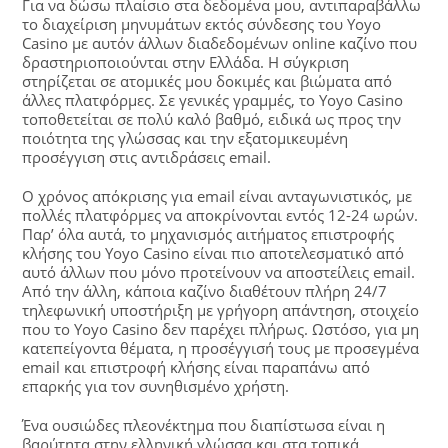
Για να δώσω πλαίσιο στα δεδομένα μου, αντιπαραβάλλω
το διαχείριση μηνυμάτων εκτός σύνδεσης του Yoyo
Casino με αυτόν άλλων διαδεδομένων online καζίνο που
δραστηριοποιούνται στην Ελλάδα. Η σύγκριση
στηρίζεται σε ατομικές μου δοκιμές και βιώματα από
άλλες πλατφόρμες. Σε γενικές γραμμές, το Yoyo Casino
τοποθετείται σε πολύ καλό βαθμό, ειδικά ως προς την
ποιότητα της γλώσσας και την εξατομικευμένη
προσέγγιση στις αντιδράσεις email.
Ο χρόνος απόκρισης για email είναι ανταγωνιστικός, με
πολλές πλατφόρμες να αποκρίνονται εντός 12-24 ωρών.
Παρ’ όλα αυτά, το μηχανισμός αιτήματος επιστροφής
κλήσης του Yoyo Casino είναι πιο αποτελεσματικό από
αυτό άλλων που μόνο προτείνουν να αποστείλεις email.
Από την άλλη, κάποια καζίνο διαθέτουν πλήρη 24/7
τηλεφωνική υποστήριξη με γρήγορη απάντηση, στοιχείο
που το Yoyo Casino δεν παρέχει πλήρως. Ωστόσο, για μη
κατεπείγοντα θέματα, η προσέγγισή τους με προσεγμένα
email και επιστροφή κλήσης είναι παραπάνω από
επαρκής για τον συνηθισμένο χρήστη.
Ένα ουσιώδες πλεονέκτημα που διαπίστωσα είναι η
βαρύτητα στην ελληνική γλώσσα και στα τοπικά