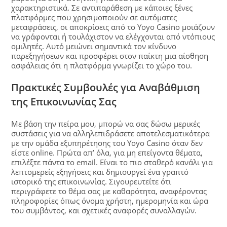
χαρακτηριστικά. Σε αντιπαράθεση με κάποιες ξένες
πλατφόρμες που χρησιμοποιούν σε αυτόματες
μεταφράσεις, οι αποκρίσεις από το Yoyo Casino μοιάζουν
να γράφονται ή τουλάχιστον να ελέγχονται από ντόπιους
ομιλητές. Αυτό μειώνει σημαντικά τον κίνδυνο
παρεξηγήσεων και προσφέρει στον παίκτη μια αίσθηση
ασφάλειας ότι η πλατφόρμα γνωρίζει το χώρο του.
Πρακτικές Συμβουλές για Αναβάθμιση
της Επικοινωνίας Σας
Με βάση την πείρα μου, μπορώ να σας δώσω μερικές
συστάσεις για να αλληλεπιδράσετε αποτελεσματικότερα
με την ομάδα εξυπηρέτησης του Yoyo Casino όταν δεν
είστε online. Πρώτα απ’ όλα, για μη επείγοντα θέματα,
επιλέξτε πάντα το email. Είναι το πιο σταθερό κανάλι για
λεπτομερείς εξηγήσεις και δημιουργεί ένα γραπτό
ιστορικό της επικοινωνίας. Σιγουρευτείτε ότι
περιγράφετε το θέμα σας με καθαρότητα, αναφέροντας
πληροφορίες όπως όνομα χρήστη, ημερομηνία και ώρα
του συμβάντος, και σχετικές αναφορές συναλλαγών.