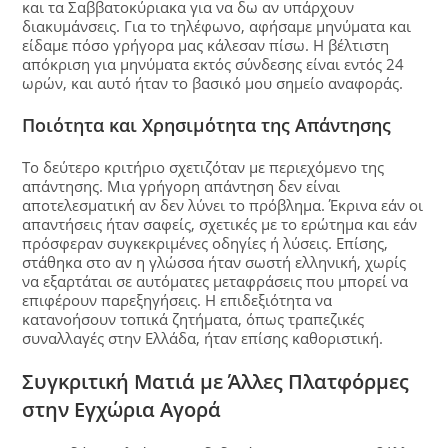
και τα Σαββατοκύριακα για να δω αν υπάρχουν
διακυμάνσεις. Για το τηλέφωνο, αφήσαμε μηνύματα και
είδαμε πόσο γρήγορα μας κάλεσαν πίσω. Η βέλτιστη
απόκριση για μηνύματα εκτός σύνδεσης είναι εντός 24
ωρών, και αυτό ήταν το βασικό μου σημείο αναφοράς.
Ποιότητα και Χρησιμότητα της Απάντησης
Το δεύτερο κριτήριο σχετιζόταν με περιεχόμενο της
απάντησης. Μια γρήγορη απάντηση δεν είναι
αποτελεσματική αν δεν λύνει το πρόβλημα. Έκρινα εάν οι
απαντήσεις ήταν σαφείς, σχετικές με το ερώτημα και εάν
πρόσφεραν συγκεκριμένες οδηγίες ή λύσεις. Επίσης,
στάθηκα στο αν η γλώσσα ήταν σωστή ελληνική, χωρίς
να εξαρτάται σε αυτόματες μεταφράσεις που μπορεί να
επιφέρουν παρεξηγήσεις. Η επιδεξιότητα να
κατανοήσουν τοπικά ζητήματα, όπως τραπεζικές
συναλλαγές στην Ελλάδα, ήταν επίσης καθοριστική.
Συγκριτική Ματιά με Άλλες Πλατφόρμες
στην Εγχώρια Αγορά