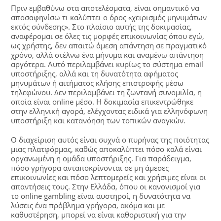
Πριν εμβαθύνω στα αποτελέσματα, είναι σημαντικό να
αποσαφηνίσω τι καλύπτει ο όρος «χειρισμός μηνυμάτων
εκτός σύνδεσης». Στο πλαίσιο αυτής της δοκιμασίας,
αναφέρομαι σε όλες τις μορφές επικοινωνίας όπου εγώ,
ως χρήστης, δεν απαιτώ άμεση απάντηση σε πραγματικό
χρόνο, αλλά στέλνω ένα μήνυμα και αναμένω απάντηση
αργότερα. Αυτό περιλαμβάνει κυρίως το σύστημα email
υποστήριξης, αλλά και τη δυνατότητα αφήματος
μηνυμάτων ή αιτήματος κλήσης επιστροφής μέσω
τηλεφώνου. Δεν περιλαμβάνει τη ζωντανή συνομιλία, η
οποία είναι online μέσο. Η δοκιμασία επικεντρώθηκε
στην ελληνική αγορά, ελέγχοντας ειδικά για ελληνόφωνη
υποστήριξη και κατανόηση των τοπικών αναγκών.
Ο διαχείριση αυτός είναι συχνά ο πυρήνας της ποιότητας
μιας πλατφόρμας, καθώς αποκαλύπτει πόσο καλά είναι
οργανωμένη η ομάδα υποστήριξης. Για παράδειγμα,
πόσο γρήγορα ανταποκρίνονται σε μη άμεσες
επικοινωνίες και πόσο λεπτομερείς και χρήσιμες είναι οι
απαντήσεις τους. Στην Ελλάδα, όπου οι κανονισμοί για
το online gambling είναι αυστηροί, η δυνατότητα να
λύσεις ένα πρόβλημα γρήγορα, ακόμα και με
καθυστέρηση, μπορεί να είναι καθοριστική για την