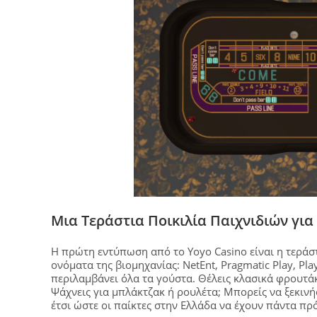
Μια Τεράστια Ποικιλία Παιχνιδιών για
Η πρώτη εντύπωση από το Yoyo Casino είναι η τεράστ
ονόματα της βιομηχανίας: NetEnt, Pragmatic Play, Pla
περιλαμβάνει όλα τα γούστα. Θέλεις κλασικά φρουτάκι
Ψάχνεις για μπλάκτζακ ή ρουλέτα; Μπορείς να ξεκινή
έτσι ώστε οι παίκτες στην Ελλάδα να έχουν πάντα πρό