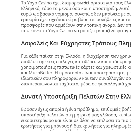
Το Yoyo Casino έχει διαμορφωθεί άριστα για τους Έλ
Ελληνικά, τόσο το μενού όσο και η υποστήριξη. Αυτ
ευρώ ως βασικό νόμισμα, συνεπώς δεν μπαίνεις με συ
εμπειρία έχει σχεδιαστεί με βάση τις συνήθειες και τ
προσφορές που αρμόζουν στην τοπική αγορά. Δεν απ
που κάνει το Yoyo Casino να μοιάζει με καζίνο φτιαγμ
Ασφαλείς Και Εύχρηστες Τρόπους Πλ
Για κάθε παίκτη στην Ελλάδα, η διαχείρηση των χρημ
διαθέτει αρκετές επιλογές καταθέσεων και απόσυρσης,
χρησιμοποιήσεις πιστωτικές κάρτες και χρεωστικές κάρ
και MuchBetter. Η προστασία είναι προτεραιότητα, 
ιδιωτικών σου πληροφοριών και των συναλλαγών σο
διεκπεραιώνονται ταχύτατα, μέσα σε φυσιολογικά χ
Δυνατή Υποστήριξη Πελατών Στην Ελλ
Εφόσον έχεις απορία ή ένα πρόβλημα, επιθυμείς βοήθ
υποστήριξη πελατών στη μητρική μας γλώσσα, κυρίως
εικοσιτετράωρο και είναι σε θέση να επιλύσει τα πιο
ερωτήσεις για μπόνους ή διευκρινήσεις για πληρωμές