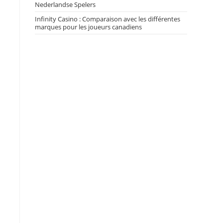
Nederlandse Spelers
Infinity Casino : Comparaison avec les différentes
marques pour les joueurs canadiens