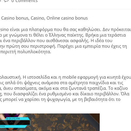
0 Comments
asino είναι μια πλατφόρμα που θα σας καθηλώσει. Δεν πρόκειται
νο με γνώμονα τι θέλει ο Έλληνας παίκτης. Βρήκα μια τεράστια
ι ένα περιβάλλον που αισθάνεσαι ασφαλής. Η ιδέα του
την πρώτη σου περιστροφή. Παρέχει μια εμπειρία που έχεις τη
 περιττή πολυπλοκότητα.
πολαυστική. Η ιστοσελίδα και η mobile εφαρμογή για κινητά έχο
εις απλά ότι ψάχνεις ανάμεσα στα αμέτρητα παιχνίδια και τις
, άνευ σπασίματα, ακόμα και στα ζωντανά τραπέζια. Το καζίνο
, που διασφαλίζει ένα ρυθμισμένο και δίκαιο περιβάλλον. Όλα
 μπορεί να χαρίσει τη ψυχαγωγία, με τη βεβαιότητα ότι το