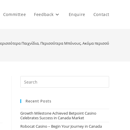
Committee
Feedback
Enquire
Contact
Περισσότερα Παιχνίδια, Περισσότερα Μπόνους, Ακόμα περισσότερη Διασκ
Recent Posts
Growth Milestone Achieved Betpoint Casino
Celebrates Success in Canada Market
Robocat Casino – Begin Your Journey in Canada