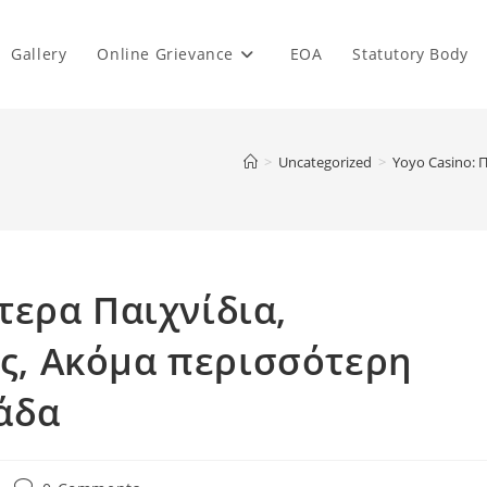
Gallery
Online Grievance
EOA
Statutory Body
>
Uncategorized
>
Yoyo Casino: 
τερα Παιχνίδια,
ς, Ακόμα περισσότερη
άδα