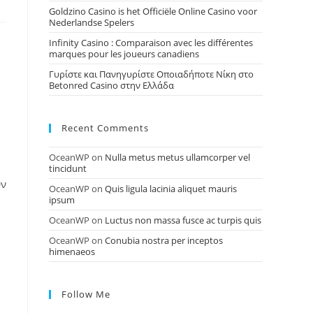
Goldzino Casino is het Officiële Online Casino voor
Nederlandse Spelers
Infinity Casino : Comparaison avec les différentes
marques pour les joueurs canadiens
Γυρίστε και Πανηγυρίστε Οποιαδήποτε Νίκη στο
Betonred Casino στην Ελλάδα
Recent Comments
OceanWP
on
Nulla metus metus ullamcorper vel
tincidunt
υν
OceanWP
on
Quis ligula lacinia aliquet mauris
ipsum
OceanWP
on
Luctus non massa fusce ac turpis quis
OceanWP
on
Conubia nostra per inceptos
himenaeos
Follow Me