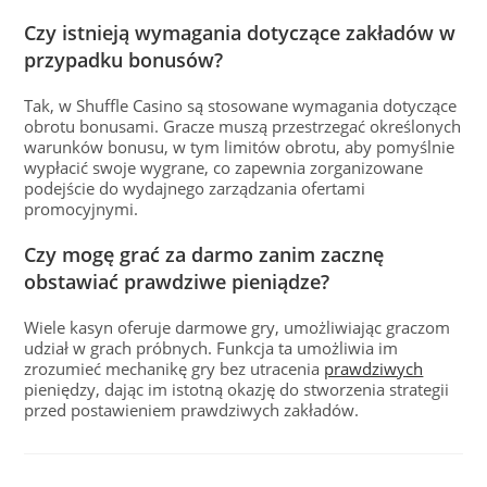
Czy istnieją wymagania dotyczące zakładów w
przypadku bonusów?
Tak, w Shuffle Casino są stosowane wymagania dotyczące
obrotu bonusami. Gracze muszą przestrzegać określonych
warunków bonusu, w tym limitów obrotu, aby pomyślnie
wypłacić swoje wygrane, co zapewnia zorganizowane
podejście do wydajnego zarządzania ofertami
promocyjnymi.
Czy mogę grać za darmo zanim zacznę
obstawiać prawdziwe pieniądze?
Wiele kasyn oferuje darmowe gry, umożliwiając graczom
udział w grach próbnych. Funkcja ta umożliwia im
zrozumieć mechanikę gry bez utracenia
prawdziwych
pieniędzy, dając im istotną okazję do stworzenia strategii
przed postawieniem prawdziwych zakładów.