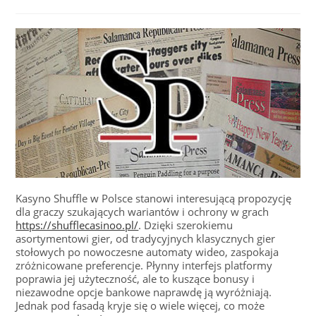
Kasyno Shuffle w Polsce stanowi interesującą propozycję
dla graczy szukających wariantów i ochrony w grach
https://shufflecasinoo.pl/
. Dzięki szerokiemu
asortymentowi gier, od tradycyjnych klasycznych gier
stołowych po nowoczesne automaty wideo, zaspokaja
zróżnicowane preferencje. Płynny interfejs platformy
poprawia jej użyteczność, ale to kuszące bonusy i
niezawodne opcje bankowe naprawdę ją wyróżniają.
Jednak pod fasadą kryje się o wiele więcej, co może