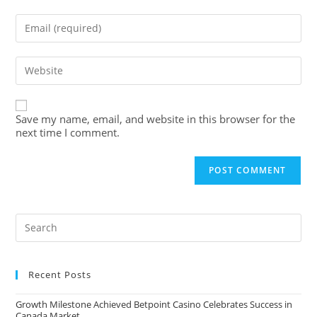
Save my name, email, and website in this browser for the
next time I comment.
Recent Posts
Growth Milestone Achieved Betpoint Casino Celebrates Success in
Canada Market