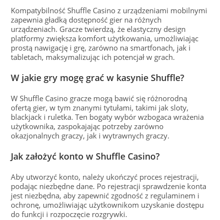
Kompatybilność Shuffle Casino z urządzeniami mobilnymi
zapewnia gładką dostępność gier na różnych
urządzeniach. Gracze twierdzą, że elastyczny design
platformy zwiększa komfort użytkowania, umożliwiając
prostą nawigację i grę, zarówno na smartfonach, jak i
tabletach, maksymalizując ich potencjał w grach.
W jakie gry mogę grać w kasynie Shuffle?
W Shuffle Casino gracze mogą bawić się różnorodną
ofertą gier, w tym znanymi tytułami, takimi jak sloty,
blackjack i ruletka. Ten bogaty wybór wzbogaca wrażenia
użytkownika, zaspokajając potrzeby zarówno
okazjonalnych graczy, jak i wytrawnych graczy.
Jak założyć konto w Shuffle Casino?
Aby utworzyć konto, należy ukończyć proces rejestracji,
podając niezbędne dane. Po rejestracji sprawdzenie konta
jest niezbędna, aby zapewnić zgodność z regulaminem i
ochronę, umożliwiając użytkownikom uzyskanie dostępu
do funkcji i rozpoczęcie rozgrywki.