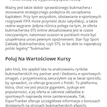
Ważny jest także dobór sprawdzonego bukmachera i
stosowanie strategicznego podejścia do zarządzania
kapitałem. Przy tym wszystkim, obstawianie e-sportowych
rozgrywek FIFA może przynieść dużo satysfakcji, a także
realne wygrane. Jedyna różnica polega na tym, że oferta
bukmacherska STS online aktualizowana jest w czasie
rzeczywistym, natomiast ocasion w punktach może być
uzupełniana unces pewnym opóźnieniem. Star-Typ Sport
Zakłady Bukmacherskie, czyli STS, to be able to największy
polski legalny” “bukmacher.
Poluj Na Wartościowe Kursy
Jako ktoś, kto spędził lata na analizowaniu rynków
bukmacherskich my partner and i śledzeniu e-sportowych
zmagań, z przyjemnością zanurzyłem się w świat spinrollz,
by sprawdzić, co oferuje graczom z Polski. To platforma,
która, choć nie jest jeszcze gigantem, zyskuje em
popularności, a jej oferta w zakresie zakładów e-
sportowych naprawdę mnie zainteresowała. Tak,
EsporTranker oferuje szczegółowe informacje o bonusach
dostępnych na stronach bukmacherskich eSports.