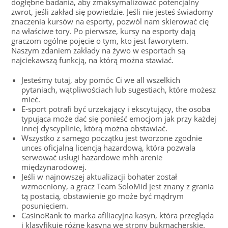
dogłębne badania, aby zmaksymalizować potencjalny
zwrot, jeśli zakład się powiedzie. Jeśli nie jesteś świadomy
znaczenia kursów na esporty, pozwól nam skierować cię
na właściwe tory. Po pierwsze, kursy na esporty dają
graczom ogólne pojęcie o tym, kto jest faworytem.
Naszym zdaniem zakłady na żywo w esportach są
najciekawszą funkcją, na którą można stawiać.
Jesteśmy tutaj, aby pomóc Ci we all wszelkich
pytaniach, wątpliwościach lub sugestiach, które możesz
mieć.
E-sport potrafi być urzekający i ekscytujący, the osoba
typująca może dać się ponieść emocjom jak przy każdej
innej dyscyplinie, którą można obstawiać.
Wszystko z samego początku jest tworzone zgodnie
unces oficjalną licencją hazardową, która pozwala
serwować usługi hazardowe mhh arenie
międzynarodowej.
Jeśli w najnowszej aktualizacji bohater został
wzmocniony, a gracz Team SoloMid jest znany z grania
tą postacią, obstawienie go może być mądrym
posunięciem.
CasinoRank to marka afiliacyjna kasyn, która przegląda
i klasyfikuje różne kasyna we strony bukmacherskie.