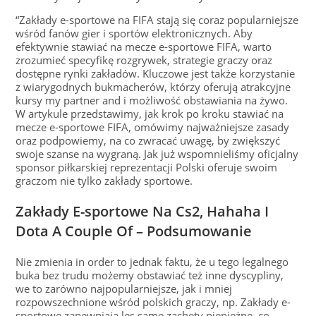
“Zakłady e-sportowe na FIFA stają się coraz popularniejsze
wśród fanów gier i sportów elektronicznych. Aby
efektywnie stawiać na mecze e-sportowe FIFA, warto
zrozumieć specyfikę rozgrywek, strategie graczy oraz
dostępne rynki zakładów. Kluczowe jest także korzystanie
z wiarygodnych bukmacherów, którzy oferują atrakcyjne
kursy my partner and i możliwość obstawiania na żywo.
W artykule przedstawimy, jak krok po kroku stawiać na
mecze e-sportowe FIFA, omówimy najważniejsze zasady
oraz podpowiemy, na co zwracać uwagę, by zwiększyć
swoje szanse na wygraną. Jak już wspomnieliśmy oficjalny
sponsor piłkarskiej reprezentacji Polski oferuje swoim
graczom nie tylko zakłady sportowe.
Zakłady E-sportowe Na Cs2, Hahaha I
Dota A Couple Of – Podsumowanie
Nie zmienia in order to jednak faktu, że u tego legalnego
buka bez trudu możemy obstawiać też inne dyscypliny,
we to zarówno najpopularniejsze, jak i mniej
rozpowszechnione wśród polskich graczy, np. Zakłady e-
sportowe zapewniają les same zachęty pieniężne, co