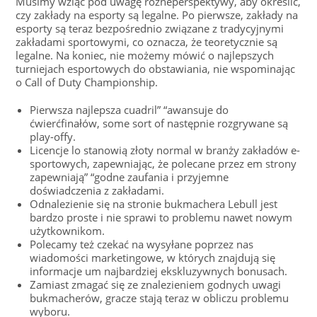
Musimy wziąć pod uwagę różneperspektywy, aby określić,
czy zakłady na esporty są legalne. Po pierwsze, zakłady na
esporty są teraz bezpośrednio związane z tradycyjnymi
zakładami sportowymi, co oznacza, że teoretycznie są
legalne. Na koniec, nie możemy mówić o najlepszych
turniejach esportowych do obstawiania, nie wspominając
o Call of Duty Championship.
Pierwsza najlepsza cuadril” “awansuje do
ćwierćfinałów, some sort of następnie rozgrywane są
play-offy.
Licencje lo stanowią złoty normal w branży zakładów e-
sportowych, zapewniając, że polecane przez em strony
zapewniają” “godne zaufania i przyjemne
doświadczenia z zakładami.
Odnalezienie się na stronie bukmachera Lebull jest
bardzo proste i nie sprawi to problemu nawet nowym
użytkownikom.
Polecamy też czekać na wysyłane poprzez nas
wiadomości marketingowe, w których znajdują się
informacje um najbardziej ekskluzywnych bonusach.
Zamiast zmagać się ze znalezieniem godnych uwagi
bukmacherów, gracze stają teraz w obliczu problemu
wyboru.