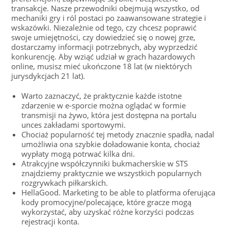
transakcje. Nasze przewodniki obejmują wszystko, od
mechaniki gry i ról postaci po zaawansowane strategie i
wskazówki. Niezależnie od tego, czy chcesz poprawić
swoje umiejętności, czy dowiedzieć się o nowej grze,
dostarczamy informacji potrzebnych, aby wyprzedzić
konkurencję. Aby wziąć udział w grach hazardowych
online, musisz mieć ukończone 18 lat (w niektórych
jurysdykcjach 21 lat).
Warto zaznaczyć, że praktycznie każde istotne
zdarzenie w e-sporcie można oglądać w formie
transmisji na żywo, która jest dostępna na portalu
unces zakładami sportowymi.
Chociaż popularność tej metody znacznie spadła, nadal
umożliwia ona szybkie doładowanie konta, chociaż
wypłaty mogą potrwać kilka dni.
Atrakcyjne współczynniki bukmacherskie w STS
znajdziemy praktycznie we wszystkich popularnych
rozgrywkach piłkarskich.
HellaGood. Marketing to be able to platforma oferująca
kody promocyjne/polecające, które gracze mogą
wykorzystać, aby uzyskać różne korzyści podczas
rejestracji konta.