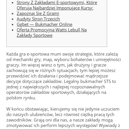
Strony Z Zakładami E-sportowymi, Które
Oferują Najbardziej Imponujące Kursy:
Zapoznaj Sie Z Grami
Audyty Stron Trzecich
Ggbet — Bukmacher Online
Oferta Promocyjna Watts Lebull Na
Zakłady Sportowe
Każda gra e-sportowa mum swoje strategie, które zależą
od mechaniki gry, map, wyboru bohaterów i umiejętności
graczy. Im więcej wiesz o tym, jak drużyny i gracze
zachowują się w różnych sytuacjach, tym lepiej możesz
przewidzieć ich działania i podejmować mądrzejsze
decyzje dotyczące zakładów. Legalny bukmacher STS to
jednej z największych i najlepiej rozpoznawalnych
operatorów zakładów sportowych, działających na
polskim rynku.
W końcu obstawiając, kierujemy się nie jedynie uczuciem
do naszych ulubieńców, lecz również ciężką pracą tych
zawodników. Grają oni dla nas, a nasze zakłady mogą
zmotywować ich perform lepszych występów! Wywiady z