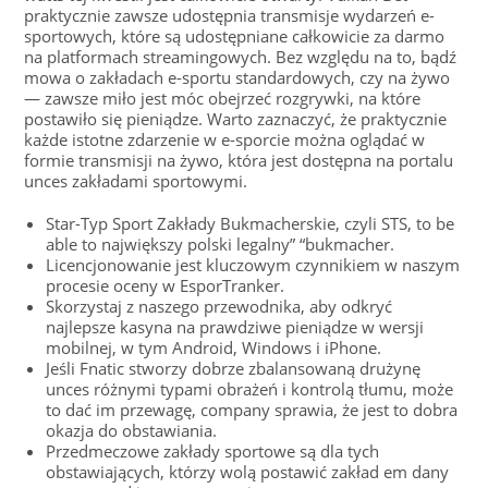
praktycznie zawsze udostępnia transmisje wydarzeń e-
sportowych, które są udostępniane całkowicie za darmo
na platformach streamingowych. Bez względu na to, bądź
mowa o zakładach e-sportu standardowych, czy na żywo
— zawsze miło jest móc obejrzeć rozgrywki, na które
postawiło się pieniądze. Warto zaznaczyć, że praktycznie
każde istotne zdarzenie w e-sporcie można oglądać w
formie transmisji na żywo, która jest dostępna na portalu
unces zakładami sportowymi.
Star-Typ Sport Zakłady Bukmacherskie, czyli STS, to be
able to największy polski legalny” “bukmacher.
Licencjonowanie jest kluczowym czynnikiem w naszym
procesie oceny w EsporTranker.
Skorzystaj z naszego przewodnika, aby odkryć
najlepsze kasyna na prawdziwe pieniądze w wersji
mobilnej, w tym Android, Windows i iPhone.
Jeśli Fnatic stworzy dobrze zbalansowaną drużynę
unces różnymi typami obrażeń i kontrolą tłumu, może
to dać im przewagę, company sprawia, że jest to dobra
okazja do obstawiania.
Przedmeczowe zakłady sportowe są dla tych
obstawiających, którzy wolą postawić zakład em dany