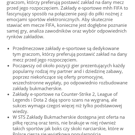
graczom, którzy preferują postawić zakład na dany mecz
przed jego rozpoczęciem. Zakłady e-sportowe mhh FIFA to
fascynujący sposób na połączenie pasji do piłki nożnej z
emocjami sportów elektronicznych. Aby skutecznie
stawiać em mecze FIFA, konieczne jest dogłębne poznanie
samej gry, analiza zawodników oraz wybór odpowiednich
rynków zakładów.
Przedmeczowe zakłady e-sportowe są dedykowane
tym graczom, którzy preferują postawić zakład na dany
mecz przed jego rozpoczęciem.
Począwszy od około pozycji gier prezentujących każdy
popularny rodzaj my partner and i dziedzinę zabawy,
poprzez niekończące się oferty promocyjne,
wszechstronne wypłaty, po odpowiednio rozbudowane
zakłady bukmacherskie.
Zakłady e-sportowe na Counter-Strike 2, League of
Legends i Dota 2 dają sporo szans na wygraną, ale
sukces wymaga czegoś więcej niż tylko podstawowej
wiedzy.
W STS Zakłady Bukmacherskie dostępna jest oferta na
piłkę ręczną oraz tenis, nie brakuje w niej również
takich sportów jak boks czy skoki narciarskie, które w
Polsce cieszą się wyjątkową popularnością.