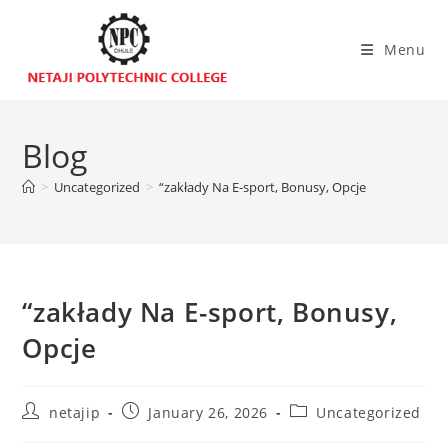
Menu
Blog
>
Uncategorized
>
“zakłady Na E-sport, Bonusy, Opcje
“zakłady Na E-sport, Bonusy,
Opcje
netajip
January 26, 2026
Uncategorized