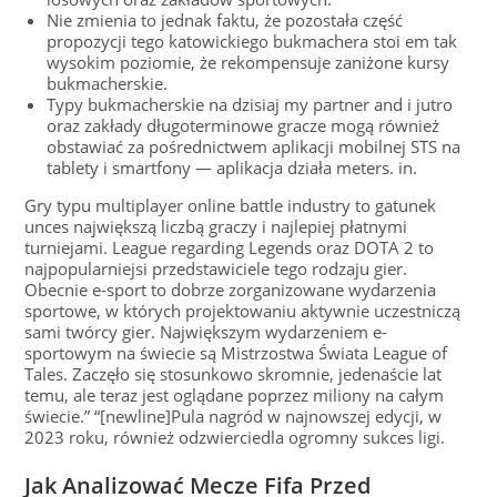
Nie zmienia to jednak faktu, że pozostała część
propozycji tego katowickiego bukmachera stoi em tak
wysokim poziomie, że rekompensuje zaniżone kursy
bukmacherskie.
Typy bukmacherskie na dzisiaj my partner and i jutro
oraz zakłady długoterminowe gracze mogą również
obstawiać za pośrednictwem aplikacji mobilnej STS na
tablety i smartfony — aplikacja działa meters. in.
Gry typu multiplayer online battle industry to gatunek
unces największą liczbą graczy i najlepiej płatnymi
turniejami. League regarding Legends oraz DOTA 2 to
najpopularniejsi przedstawiciele tego rodzaju gier.
Obecnie e-sport to dobrze zorganizowane wydarzenia
sportowe, w których projektowaniu aktywnie uczestniczą
sami twórcy gier. Największym wydarzeniem e-
sportowym na świecie są Mistrzostwa Świata League of
Tales. Zaczęło się stosunkowo skromnie, jedenaście lat
temu, ale teraz jest oglądane poprzez miliony na całym
świecie.” “[newline]Pula nagród w najnowszej edycji, w
2023 roku, również odzwierciedla ogromny sukces ligi.
Jak Analizować Mecze Fifa Przed