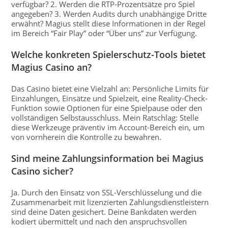
verfügbar? 2. Werden die RTP-Prozentsätze pro Spiel
angegeben? 3. Werden Audits durch unabhängige Dritte
erwähnt? Magius stellt diese Informationen in der Regel
im Bereich “Fair Play” oder “Über uns” zur Verfügung.
Welche konkreten Spielerschutz-Tools bietet
Magius Casino an?
Das Casino bietet eine Vielzahl an: Persönliche Limits für
Einzahlungen, Einsätze und Spielzeit, eine Reality-Check-
Funktion sowie Optionen für eine Spielpause oder den
vollständigen Selbstausschluss. Mein Ratschlag: Stelle
diese Werkzeuge präventiv im Account-Bereich ein, um
von vornherein die Kontrolle zu bewahren.
Sind meine Zahlungsinformation bei Magius
Casino sicher?
Ja. Durch den Einsatz von SSL-Verschlüsselung und die
Zusammenarbeit mit lizenzierten Zahlungsdienstleistern
sind deine Daten gesichert. Deine Bankdaten werden
kodiert übermittelt und nach den anspruchsvollen