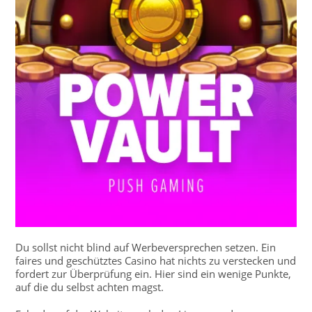
Du sollst nicht blind auf Werbeversprechen setzen. Ein
faires und geschütztes Casino hat nichts zu verstecken und
fordert zur Überprüfung ein. Hier sind ein wenige Punkte,
auf die du selbst achten magst.