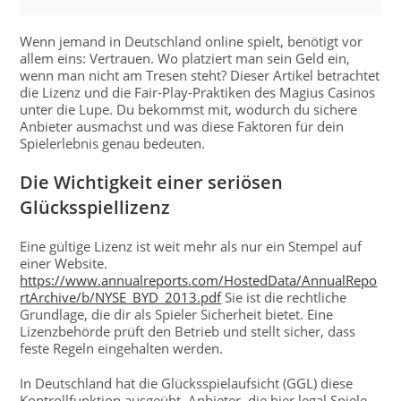
Wenn jemand in Deutschland online spielt, benötigt vor
allem eins: Vertrauen. Wo platziert man sein Geld ein,
wenn man nicht am Tresen steht? Dieser Artikel betrachtet
die Lizenz und die Fair-Play-Praktiken des Magius Casinos
unter die Lupe. Du bekommst mit, wodurch du sichere
Anbieter ausmachst und was diese Faktoren für dein
Spielerlebnis genau bedeuten.
Die Wichtigkeit einer seriösen
Glücksspiellizenz
Eine gültige Lizenz ist weit mehr als nur ein Stempel auf
einer Website.
https://www.annualreports.com/HostedData/AnnualRepo
rtArchive/b/NYSE_BYD_2013.pdf
Sie ist die rechtliche
Grundlage, die dir als Spieler Sicherheit bietet. Eine
Lizenzbehörde prüft den Betrieb und stellt sicher, dass
feste Regeln eingehalten werden.
In Deutschland hat die Glücksspielaufsicht (GGL) diese
Kontrollfunktion ausgeübt. Anbieter, die hier legal Spiele