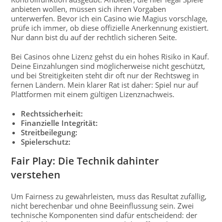
anbieten wollen, müssen sich ihren Vorgaben
unterwerfen. Bevor ich ein Casino wie Magius vorschlage,
prüfe ich immer, ob diese offizielle Anerkennung existiert.
Nur dann bist du auf der rechtlich sicheren Seite.
Bei Casinos ohne Lizenz gehst du ein hohes Risiko in Kauf.
Deine Einzahlungen sind möglicherweise nicht geschützt,
und bei Streitigkeiten steht dir oft nur der Rechtsweg in
fernen Ländern. Mein klarer Rat ist daher: Spiel nur auf
Plattformen mit einem gültigen Lizenznachweis.
Rechtssicherheit:
Finanzielle Integrität:
Streitbeilegung:
Spielerschutz:
Fair Play: Die Technik dahinter
verstehen
Um Fairness zu gewährleisten, muss das Resultat zufällig,
nicht berechenbar und ohne Beeinflussung sein. Zwei
technische Komponenten sind dafür entscheidend: der