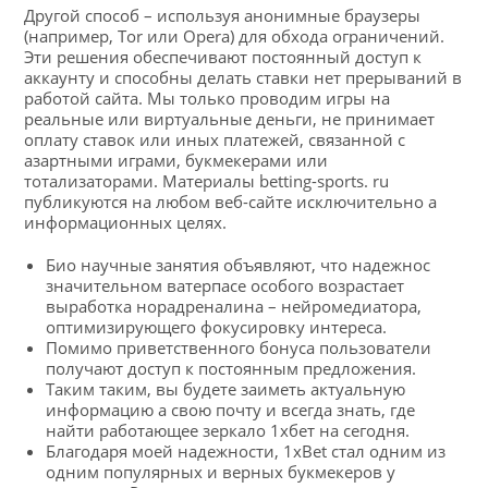
Другой способ – используя анонимные браузеры
(например, Tor или Opera) для обхода ограничений.
Эти решения обеспечивают постоянный доступ к
аккаунту и способны делать ставки нет прерываний в
работой сайта. Мы только проводим игры на
реальные или виртуальные деньги, не принимает
оплату ставок или иных платежей, связанной с
азартными играми, букмекерами или
тотализаторами. Материалы betting-sports. ru
публикуются на любом веб-сайте исключительно а
информационных целях.
Био научные занятия объявляют, что надежнос
значительном ватерпасе особого возрастает
выработка норадреналина – нейромедиатора,
оптимизирующего фокусировку интереса.
Помимо приветственного бонуса пользователи
получают доступ к постоянным предложения.
Таким таким, вы будете заиметь актуальную
информацию а свою почту и всегда знать, где
найти работающее зеркало 1хбет на сегодня.
Благодаря моей надежности, 1xBet стал одним из
одним популярных и верных букмекеров у