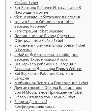
Казино 1xbet
Бет Зеркало Рабочее И актуальное В
Настоящий момент
“бет Зеркало Работающее в Сегодня
только Часто Обновляется 1xbet
Зеркало Рабочее?
Регистрация 1xbet Зеркало
Пополнение же Вывод Средств а
Официальном Сайте 1xbet
основные Причины Блокировки 1xbet
В России:
а Найти Действительно свободное
Зеркало 1xbet никаких Риска
Bet Зеркало рабочее На Сегодня *
Актуальное Для входа Прямо Сейчас
Bet Зеркало – Рабочие Ссылки в
Сегодня
Мобильная Версия и Приложение 1xbet
Другие способы Обхода Блокировок:
Vpn И Мобильное Приложение 1xbet
Обзор Отзывов том Казино 1xbet
Защита Данных И
Конфиденциальность