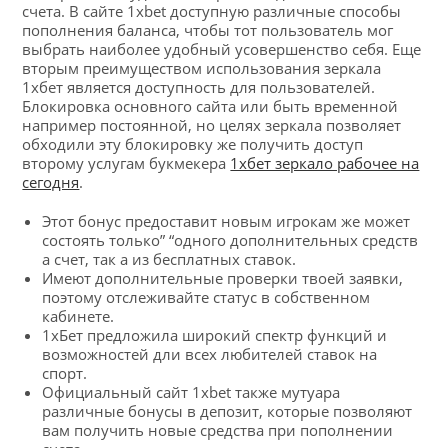
счета. В сайте 1xbet доступную различные способы
пополнения баланса, чтобы тот пользователь мог
выбрать наиболее удобный усовершенство себя. Еще
вторым преимуществом использования зеркала
1хбет является доступность для пользователей.
Блокировка основного сайта или быть временной
например постоянной, но целях зеркала позволяет
обходили эту блокировку же получить доступ
второму услугам букмекера
1хбет зеркало рабочее на
сегодня
.
Этот бонус предоставит новым игрокам же может
состоять только” “одного дополнительных средств
а счет, так а из бесплатных ставок.
Имеют дополнительные проверки твоей заявки,
поэтому отслеживайте статус в собственном
кабинете.
1хБет предложила широкий спектр функций и
возможностей дли всех любителей ставок на
спорт.
Официальный сайт 1xbet также мутуара
различные бонусы в депозит, которые позволяют
вам получить новые средства при пополнении