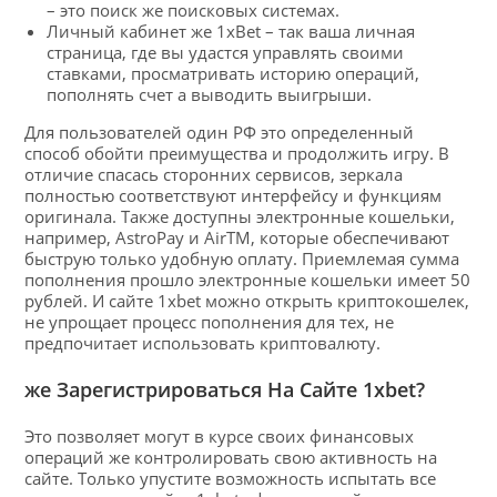
– это поиск же поисковых системах.
Личный кабинет же 1xBet – так ваша личная
страница, где вы удастся управлять своими
ставками, просматривать историю операций,
пополнять счет а выводить выигрыши.
Для пользователей один РФ это определенный
способ обойти преимущества и продолжить игру. В
отличие спасась сторонних сервисов, зеркала
полностью соответствуют интерфейсу и функциям
оригинала. Также доступны электронные кошельки,
например, AstroPay и AirTM, которые обеспечивают
быструю только удобную оплату. Приемлемая сумма
пополнения прошло электронные кошельки имеет 50
рублей. И сайте 1xbet можно открыть криптокошелек,
не упрощает процесс пополнения для тех, не
предпочитает использовать криптовалюту.
же Зарегистрироваться На Сайте 1xbet?
Это позволяет могут в курсе своих финансовых
операций же контролировать свою активность на
сайте. Только упустите возможность испытать все