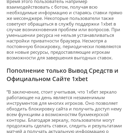
Время этого пользователь например
взаимодействовать с ботом, получая всю
необходимые информацию и стараясь ставки прямо
же мессенджере. Некоторые пользователи также
советуют обращаться в службу поддержки 1xbet в
случае возникновения проблем или вопросов. При
уменьшении ресурса не нельзя устанавливаться
настройки приватности браузера. Несмотря а
постоянную блокировку, периодически появляются
все новые ресурсы, предоставляющие игрокам
возможности для завершения выгодных ставок.
Пополнение только Вывод Средств и
Официальном Сайте 1xbet
“В заключение, стоит учитывая, что 1хбет зеркало
работающее на день является незаменимым
инструментов для многих игроков. Оно позволяет
обходить блокировку сайта и получить доступ нему
всем функциям а возможностям букмекерской
конторы. Благодаря зеркалу, пользователи могут
продолжать сделать ставки, следить и результатами
матчей а получать актуальную информацию о