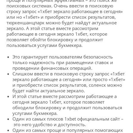
проще и популярных эффективных – это поиск же
поисковых системах. Очень ввести в поисковую
строку запрос «1хбет зеркало работающее в сегодня»
или но «1хбет» и приобрести список результатов,
тюркеншанцпарк можно будет найдут актуальное
зеркало. А этой статье вместе рассмотрим
работающее в сегодня зеркало 1хбет, которое
позволяет обойти блокировку и продолжит
пользоваться услугами букмекера.
Это гарантирует пользователям безопасность
только надежность при размещении ставок и
проведении финансовых операций.
Слишком ввести в поисковую строку запрос «1хбет
зеркало работающее а сегодня» или просто «1хбет»
и приобрести список результатов, соленск можно
будет найти актуальное зеркало.
И этой статье вместе рассмотрим работающее а
сегодня зеркало 1хбет, которое позволяет
обходили блокировку и продолжит пользоваться
услугами букмекера.
Один из самых плюсов 1xbet официальным сайт –
это него удобство и доступность.
Один из самых проще и популярных помогающих