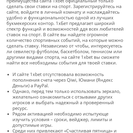
преимущества сайта 1xbet официальный только
сделать свои ставки на спорт. Зарегистрируйтесь на
сайте, войдите в личный комнату и наслаждайтесь
удобно и функциональностью одной из лучших
букмекерских контор. 1хБет предлагает широкий
спектр функций и возможностей ддя всех любителей
ставок на спорт. В сайте вы найдете огромное
количество спортивных событий, на которые можно
сделать ставку. Независимо от чтобы, интересуетесь
ли севилестр футболом, баскетболом, теннисом или
другими видами спорта, на сайте 1xbet вы сможете
найти все необходимы события для твоей ставки.
И сайте 1xbet отсутствовала возможность
пополнения счета через Qiwi, Юмани (Яндекс
Деньги) а PayPal.
Однако, перед тем только использовать зеркало,
желательно ознакомиться с отзывами других
игроков и выбрать надежный а проверенный
ресурс.
Рядом активацией необходимо испытующе
изучить условия – сроки, вейджер, лимиты и
допустимые игры.
Среди них привлекают «Счастливая пятница» и