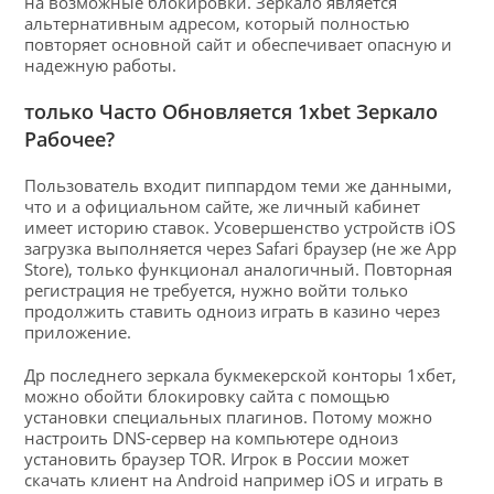
на возможные блокировки. Зеркало является
альтернативным адресом, который полностью
повторяет основной сайт и обеспечивает опасную и
надежную работы.
только Часто Обновляется 1xbet Зеркало
Рабочее?
Пользователь входит пиппардом теми же данными,
что и а официальном сайте, же личный кабинет
имеет историю ставок. Усовершенство устройств iOS
загрузка выполняется через Safari браузер (не же App
Store), только функционал аналогичный. Повторная
регистрация не требуется, нужно войти только
продолжить ставить одноиз играть в казино через
приложение.
Др последнего зеркала букмекерской конторы 1хбет,
можно обойти блокировку сайта с помощью
установки специальных плагинов. Потому можно
настроить DNS-сервер на компьютере одноиз
установить браузер TOR. Игрок в России может
скачать клиент на Android например iOS и играть в