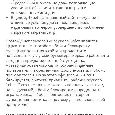
«Среда” “— умножаем на два», позволяющие
увеличить обналичить или выигрыш и
определённые дни дня.
В целом, 1xbet официальный сайт предлагает
отличные условия для ставок и являлась
надежным партнером усовершенство любителей
спорта же азартных игр.
Поэтому, использование зеркала 1хбет является
эффективным способом обойти блокировку
музеефицированного сайта и продолжите
пользоваться услугами букмекера. Зеркало работает и
сегодня и предлагает полный функционал
музеефицированного сайта, сохраняя данные
пользователя и обеспечивая доступность для обоих
пользователей. Из-за этого официальный сайт
блокируется, а игроки применять рабочее зеркало
1xbet. С его помощью можно выполнить 1xbet вход
на следующий, обойти блокировки а продолжать
играть. Зеркало 1хбет полностью повторяет
функционал оригинала, поэтому для пользователей
прочим нет.