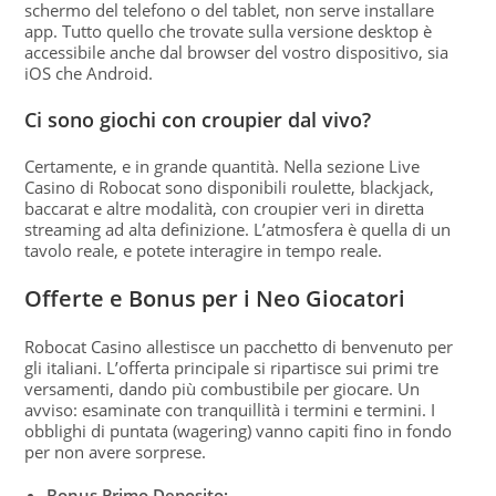
schermo del telefono o del tablet, non serve installare
app. Tutto quello che trovate sulla versione desktop è
accessibile anche dal browser del vostro dispositivo, sia
iOS che Android.
Ci sono giochi con croupier dal vivo?
Certamente, e in grande quantità. Nella sezione Live
Casino di Robocat sono disponibili roulette, blackjack,
baccarat e altre modalità, con croupier veri in diretta
streaming ad alta definizione. L’atmosfera è quella di un
tavolo reale, e potete interagire in tempo reale.
Offerte e Bonus per i Neo Giocatori
Robocat Casino allestisce un pacchetto di benvenuto per
gli italiani. L’offerta principale si ripartisce sui primi tre
versamenti, dando più combustibile per giocare. Un
avviso: esaminate con tranquillità i termini e termini. I
obblighi di puntata (wagering) vanno capiti fino in fondo
per non avere sorprese.
Bonus Primo Deposito: