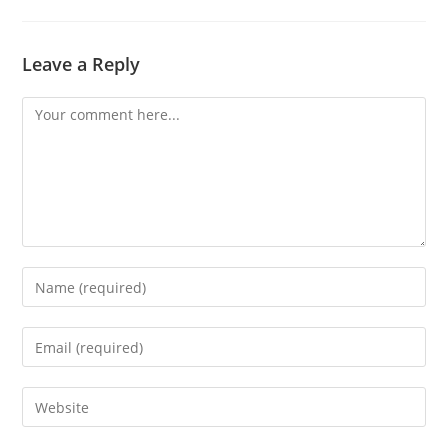
Leave a Reply