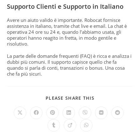
Supporto Clienti e Supporto in Italiano
Avere un aiuto valido è importante. Robocat fornisce
assistenza in italiano, tramite chat live e email. La chat è
operativa 24 ore su 24 e, quando l’abbiamo usata, gli
operatori hanno reagito in fretta, in modo gentile e
risolutivo.
La parte delle domande frequenti (FAQ) è ricca e analizza i
dubbi più comuni. Il supporto capisce quello che fa
quando si parla di conti, transazioni o bonus. Una cosa
che fa più sicuri.
PLEASE SHARE THIS