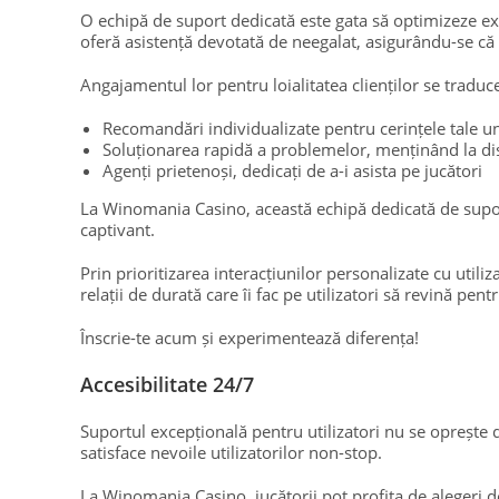
O echipă de suport dedicată este gata să optimizeze ex
oferă asistență devotată de neegalat, asigurându-se că o
Angajamentul lor pentru loialitatea clienților se traduce p
Recomandări individualizate pentru cerințele tale un
Soluționarea rapidă a problemelor, menținând la dis
Agenți prietenoși, dedicați de a-i asista pe jucători
La Winomania Casino, această echipă dedicată de supor
captivant.
Prin prioritizarea interacțiunilor personalizate cu utili
relații de durată care îi fac pe utilizatori să revină pen
Înscrie-te acum și experimentează diferența!
Accesibilitate 24/7
Suportul excepțională pentru utilizatori nu se oprește d
satisface nevoile utilizatorilor non-stop.
La Winomania Casino, jucătorii pot profita de alegeri d