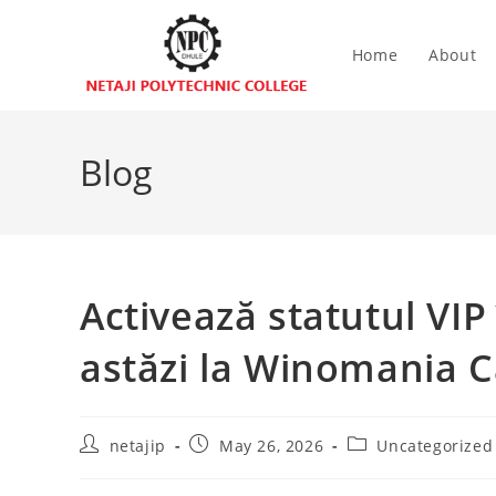
Home
About
Blog
Activează statutul VIP
astăzi la Winomania 
netajip
May 26, 2026
Uncategorized