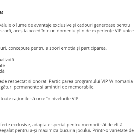
te
văluie o lume de avantaje exclusive și cadouri generoase pentru
scară, aceștia acced într-un domeniu plin de experiențe VIP unice
luri, concepute pentru a spori emoția și participarea.
alizată
ate
idă
 vede respectat și onorat. Participarea programului VIP Winomania
legături permanente și amintiri de memorabile.
oate rațiunile să urce în nivelurile VIP.
erte exclusive, adaptate special pentru membrii săi de elită.
egalat pentru a-și maximiza bucuria jocului. Printr-o varietate de