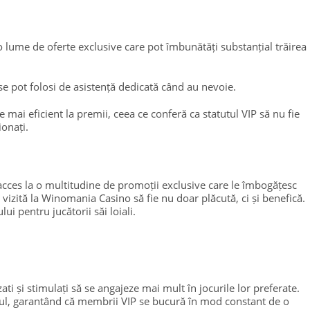
 lume de oferte exclusive care pot îmbunătăți substanțial trăirea
se pot folosi de asistență dedicată când au nevoie.
e mai eficient la premii, ceea ce conferă ca statutul VIP să nu fie
ionați.
acces la o multitudine de promoții exclusive care le îmbogățesc
 vizită la Winomania Casino să fie nu doar plăcută, ci și benefică.
i pentru jucătorii săi loiali.
ati și stimulați să se angajeze mai mult în jocurile lor preferate.
smul, garantând că membrii VIP se bucură în mod constant de o