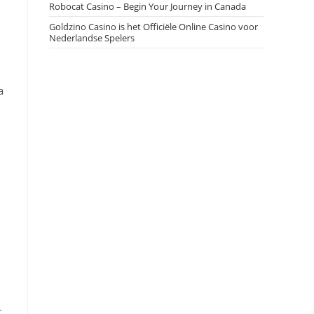
Robocat Casino – Begin Your Journey in Canada
Goldzino Casino is het Officiële Online Casino voor
Nederlandse Spelers
a
t