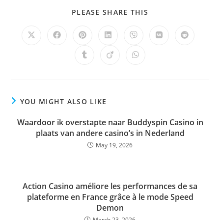
PLEASE SHARE THIS
YOU MIGHT ALSO LIKE
Waardoor ik overstapte naar Buddyspin Casino in
plaats van andere casino’s in Nederland
May 19, 2026
Action Casino améliore les performances de sa
plateforme en France grâce à le mode Speed
Demon
March 23, 2026