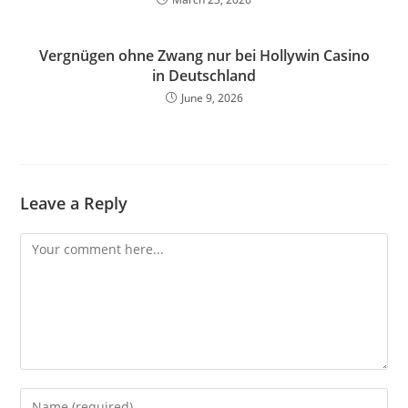
Vergnügen ohne Zwang nur bei Hollywin Casino
in Deutschland
June 9, 2026
Leave a Reply