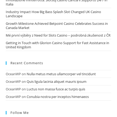
Innovazione Ininterrotta: Slotsdj Casino Lancia il Supporto 24/7 in
Italia
Industry Impact How Big Bass Splash Slot Changed UK Casino
Landscape
Growth Milestone Achieved Betpoint Casino Celebrates Success in
Canada Market
Mé první výběry z Need for Slots Casino – podrobná zkušenost z ČR
Getting in Touch with Glorion Casino Support for Fast Assistance in
United Kingdom
Recent Comments
OceanWP
on
Nulla metus metus ullamcorper vel tincidunt
OceanWP
on
Quis ligula lacinia aliquet mauris ipsum
OceanWP
on
Luctus non massa fusce ac turpis quis
OceanWP
on
Conubia nostra per inceptos himenaeos
Follow Me