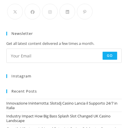
Newsletter
Get all latest content delivered a few times a month.
GO
Instagram
Recent Posts
Innovazione Ininterrotta: Slotsdj Casino Lancia il Supporto 24/7 in
Italia
Industry Impact How Big Bass Splash Slot Changed UK Casino
Landscape