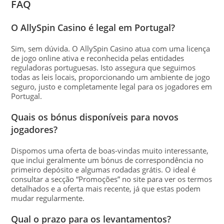
FAQ
O AllySpin Casino é legal em Portugal?
Sim, sem dúvida. O AllySpin Casino atua com uma licença
de jogo online ativa e reconhecida pelas entidades
reguladoras portuguesas. Isto assegura que seguimos
todas as leis locais, proporcionando um ambiente de jogo
seguro, justo e completamente legal para os jogadores em
Portugal.
Quais os bónus disponíveis para novos
jogadores?
Dispomos uma oferta de boas-vindas muito interessante,
que inclui geralmente um bónus de correspondência no
primeiro depósito e algumas rodadas grátis. O ideal é
consultar a secção “Promoções” no site para ver os termos
detalhados e a oferta mais recente, já que estas podem
mudar regularmente.
Qual o prazo para os levantamentos?