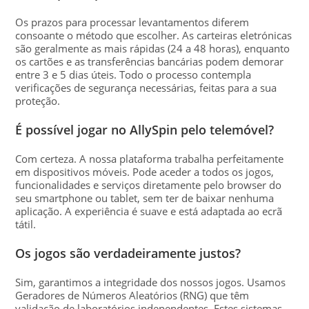
Os prazos para processar levantamentos diferem
consoante o método que escolher. As carteiras eletrónicas
são geralmente as mais rápidas (24 a 48 horas), enquanto
os cartões e as transferências bancárias podem demorar
entre 3 e 5 dias úteis. Todo o processo contempla
verificações de segurança necessárias, feitas para a sua
proteção.
É possível jogar no AllySpin pelo telemóvel?
Com certeza. A nossa plataforma trabalha perfeitamente
em dispositivos móveis. Pode aceder a todos os jogos,
funcionalidades e serviços diretamente pelo browser do
seu smartphone ou tablet, sem ter de baixar nenhuma
aplicação. A experiência é suave e está adaptada ao ecrã
tátil.
Os jogos são verdadeiramente justos?
Sim, garantimos a integridade dos nossos jogos. Usamos
Geradores de Números Aleatórios (RNG) que têm
validação de laboratórios independentes. Estes sistemas