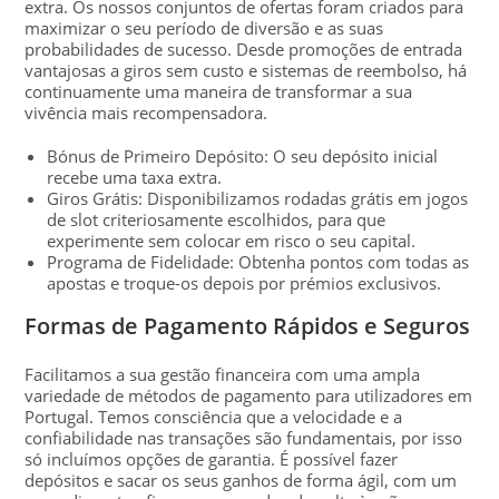
extra. Os nossos conjuntos de ofertas foram criados para
maximizar o seu período de diversão e as suas
probabilidades de sucesso. Desde promoções de entrada
vantajosas a giros sem custo e sistemas de reembolso, há
continuamente uma maneira de transformar a sua
vivência mais recompensadora.
Bónus de Primeiro Depósito: O seu depósito inicial
recebe uma taxa extra.
Giros Grátis: Disponibilizamos rodadas grátis em jogos
de slot criteriosamente escolhidos, para que
experimente sem colocar em risco o seu capital.
Programa de Fidelidade: Obtenha pontos com todas as
apostas e troque-os depois por prémios exclusivos.
Formas de Pagamento Rápidos e Seguros
Facilitamos a sua gestão financeira com uma ampla
variedade de métodos de pagamento para utilizadores em
Portugal. Temos consciência que a velocidade e a
confiabilidade nas transações são fundamentais, por isso
só incluímos opções de garantia. É possível fazer
depósitos e sacar os seus ganhos de forma ágil, com um