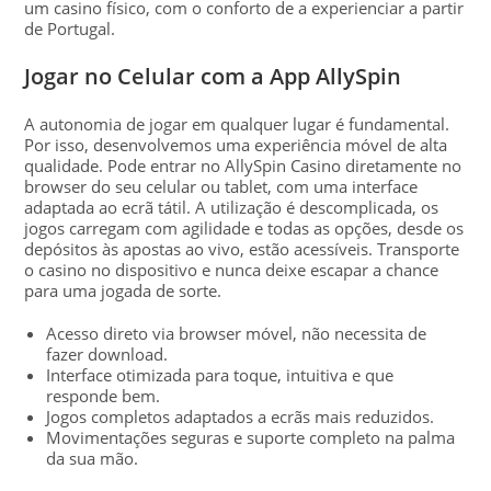
um casino físico, com o conforto de a experienciar a partir
de Portugal.
Jogar no Celular com a App AllySpin
A autonomia de jogar em qualquer lugar é fundamental.
Por isso, desenvolvemos uma experiência móvel de alta
qualidade. Pode entrar no AllySpin Casino diretamente no
browser do seu celular ou tablet, com uma interface
adaptada ao ecrã tátil. A utilização é descomplicada, os
jogos carregam com agilidade e todas as opções, desde os
depósitos às apostas ao vivo, estão acessíveis. Transporte
o casino no dispositivo e nunca deixe escapar a chance
para uma jogada de sorte.
Acesso direto via browser móvel, não necessita de
fazer download.
Interface otimizada para toque, intuitiva e que
responde bem.
Jogos completos adaptados a ecrãs mais reduzidos.
Movimentações seguras e suporte completo na palma
da sua mão.