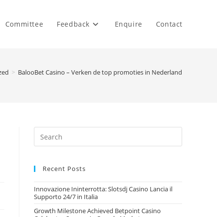
Committee
Feedback
Enquire
Contact
zed
>
BalooBet Casino – Verken de top promoties in Nederland
Recent Posts
Innovazione Ininterrotta: Slotsdj Casino Lancia il
Supporto 24/7 in Italia
Growth Milestone Achieved Betpoint Casino