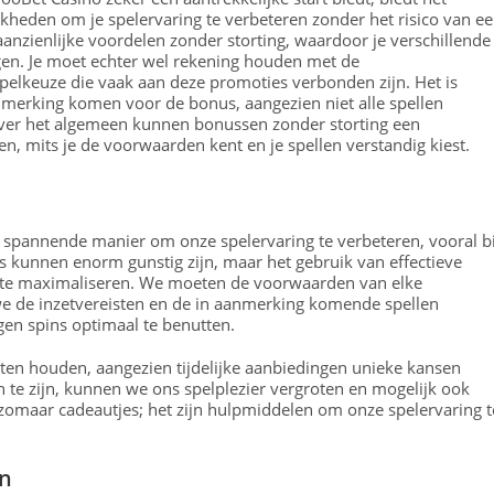
kheden om je spelervaring te verbeteren zonder het risico van e
anzienlijke voordelen zonder storting, waardoor je verschillende
ngen. Je moet echter wel rekening houden met de
lkeuze die vaak aan deze promoties verbonden zijn. Het is
nmerking komen voor de bonus, aangezien niet alle spellen
Over het algemeen kunnen bonussen zonder storting een
en, mits je de voorwaarden kent en je spellen verstandig kiest.
 spannende manier om onze spelervaring te verbeteren, vooral bi
 kunnen enorm gunstig zijn, maar het gebruik van effectieve
st te maximaliseren. We moeten de voorwaarden van elke
we de inzetvereisten en de in aanmerking komende spellen
gen spins optimaal te benutten.
en houden, aangezien tijdelijke aanbiedingen unieke kansen
 te zijn, kunnen we ons spelplezier vergroten en mogelijk ook
et zomaar cadeautjes; het zijn hulpmiddelen om onze spelervaring t
en