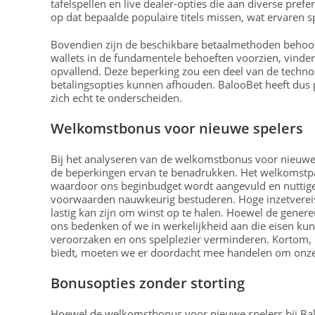
tafelspellen en live dealer-opties die aan diverse prefe
op dat bepaalde populaire titels missen, wat ervaren s
Bovendien zijn de beschikbare betaalmethoden behoorl
wallets in de fundamentele behoeften voorzien, vind
opvallend. Deze beperking zou een deel van de technol
betalingsopties kunnen afhouden. BalooBet heeft dus
zich echt te onderscheiden.
Welkomstbonus voor nieuwe spelers
Bij het analyseren van de welkomstbonus voor nieuwe s
de beperkingen ervan te benadrukken. Het welkomstpak
waardoor ons beginbudget wordt aangevuld en nuttig
voorwaarden nauwkeurig bestuderen. Hoge inzetverei
lastig kan zijn om winst op te halen. Hoewel de genere
ons bedenken of we in werkelijkheid aan die eisen ku
veroorzaken en ons spelplezier verminderen. Kortom,
biedt, moeten we er doordacht mee handelen om onze 
Bonusopties zonder storting
Hoewel de welkomstbonus voor nieuwe spelers bij Baloo