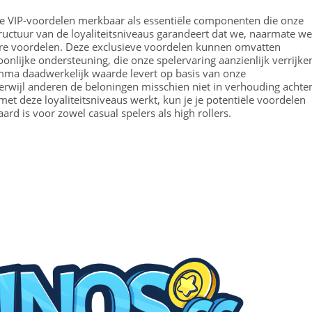
 de VIP-voordelen merkbaar als essentiële componenten die onze
tructuur van de loyaliteitsniveaus garandeert dat we, naarmate we
re voordelen. Deze exclusieve voordelen kunnen omvatten
onlijke ondersteuning, die onze spelervaring aanzienlijk verrijke
amma daadwerkelijk waarde levert op basis van onze
erwijl anderen de beloningen misschien niet in verhouding achte
 met deze loyaliteitsniveaus werkt, kun je je potentiële voordelen
rd is voor zowel casual spelers als high rollers.