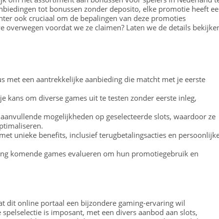
nbiedingen tot bonussen zonder deposito, elke promotie heeft e
echter ook cruciaal om de bepalingen van deze promoties
 overwegen voordat we ze claimen? Laten we de details bekijke
 met een aantrekkelijke aanbieding die matcht met je eerste
e kans om diverse games uit te testen zonder eerste inleg,
 aanvullende mogelijkheden op geselecteerde slots, waardoor ze
ptimaliseren.
et unieke benefits, inclusief terugbetalingsacties en persoonlijk
rking komende games evalueren om hun promotiegebruik en
t dit online portaal een bijzondere gaming-ervaring wil
e spelselectie is imposant, met een divers aanbod aan slots,