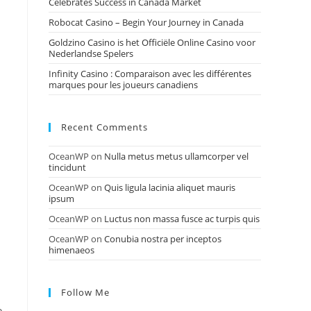
Celebrates Success in Canada Market
Robocat Casino – Begin Your Journey in Canada
Goldzino Casino is het Officiële Online Casino voor
Nederlandse Spelers
Infinity Casino : Comparaison avec les différentes
marques pour les joueurs canadiens
Recent Comments
OceanWP
on
Nulla metus metus ullamcorper vel
tincidunt
OceanWP
on
Quis ligula lacinia aliquet mauris
ipsum
OceanWP
on
Luctus non massa fusce ac turpis quis
OceanWP
on
Conubia nostra per inceptos
himenaeos
Follow Me
e