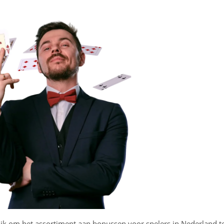
ijk om het assortiment aan bonussen voor spelers in Nederland t