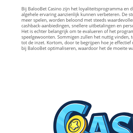
Bij BalooBet Casino zijn het loyaliteitsprogramma en
algehele ervaring aanzienlijk kunnen verbeteren. De s
meer spelen, worden beloond met steeds waardevolle
cashback-aanbiedingen, snellere uitbetalingen en perso
Het is echter belangrijk om te evalueren of het progr
speelgewoonten. Sommigen zullen het nuttig vinden, t
tot de inzet. Kortom, door te begrijpen hoe je effectief
bij BalooBet optimaliseren, waardoor het de moeite waa