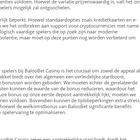
renties voldoen. Hoewel de variatie prijzenswaardig is, valt het on
pelers mogelijk zal ontgoochelen.
ijk beperkt. Hoewel standaardopties zoals kredietkaarten en e-
en we het ontbreken aan support voor cryptocurrencies met name
ogisch vaardige spelers die op zoek zijn naar moderne
 potentie, maar moet op deze punten nog worden verbeterd om
pelers bij BalooBet Casino is het cruciaal om zowel de appeal al
ket biedt over het algemeen een verleidelijke startboost,
e bonussen worden geboden. We moeten echter de gerelateerde
sten kunnen de waarde van de bonus reduceren, waardoor het
uze bonus op onze eerste deposit aantrekkelijk lijkt, moeten we
nnen voldoen. Bovendien kunnen de tijdsbeperkingen extra stress
 hoewel de welkomstbonus van BalooBet significante benefits
spelervaring te optimaliseren.
Bet Casino zeker een aantrekkelijke start biedt, biedt het