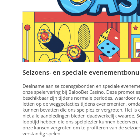
Seizoens- en speciale evenementbon
Deelname aan seizoensgebonden en speciale eveneme
onze spelervaring bij BalooBet Casino. Deze promoties
beschikbaar zijn tijdens normale periodes, waardoor
letten op de weggeefacties tijdens evenementen, omdat
kunnen bevatten die ons spelplezier vergroten. Het is e
niet alle aanbiedingen bieden daadwerkelijk waarde
looptijd hebben die ons spelplezier kunnen bederven
onze kansen vergroten om te profiteren van de seizoe
verstandig spelen.