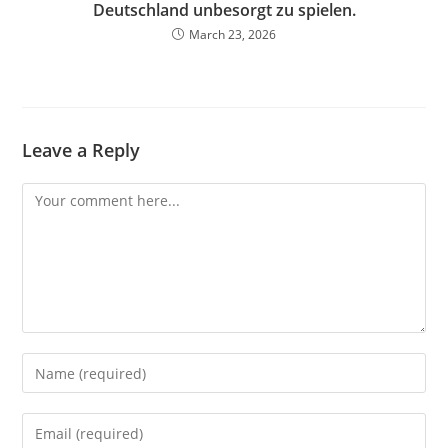
Deutschland unbesorgt zu spielen.
March 23, 2026
Leave a Reply