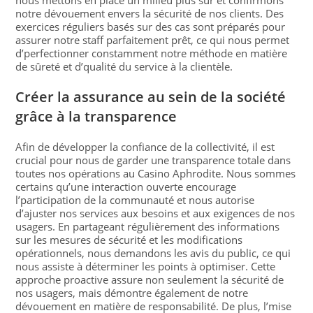
nous mettons en place un milieu plus sûr et confirmons
notre dévouement envers la sécurité de nos clients. Des
exercices réguliers basés sur des cas sont préparés pour
assurer notre staff parfaitement prêt, ce qui nous permet
d’perfectionner constamment notre méthode en matière
de sûreté et d’qualité du service à la clientèle.
Créer la assurance au sein de la société
grâce à la transparence
Afin de développer la confiance de la collectivité, il est
crucial pour nous de garder une transparence totale dans
toutes nos opérations au Casino Aphrodite. Nous sommes
certains qu’une interaction ouverte encourage
l’participation de la communauté et nous autorise
d’ajuster nos services aux besoins et aux exigences de nos
usagers. En partageant régulièrement des informations
sur les mesures de sécurité et les modifications
opérationnels, nous demandons les avis du public, ce qui
nous assiste à déterminer les points à optimiser. Cette
approche proactive assure non seulement la sécurité de
nos usagers, mais démontre également de notre
dévouement en matière de responsabilité. De plus, l’mise