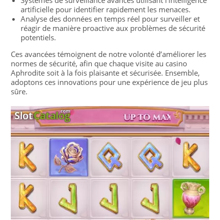
Systèmes de surveillance avancés utilisant l’intelligence
artificielle pour identifier rapidement les menaces.
Analyse des données en temps réel pour surveiller et
réagir de manière proactive aux problèmes de sécurité
potentiels.
Ces avancées témoignent de notre volonté d’améliorer les
normes de sécurité, afin que chaque visite au casino
Aphrodite soit à la fois plaisante et sécurisée. Ensemble,
adoptons ces innovations pour une expérience de jeu plus
sûre.