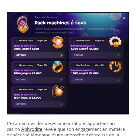
L’examen des dernières améliorations apportées au
casino
Aphrodite
révèle que son engagement en matière
de sécurité témoigne d’une approche rigoureuse de la