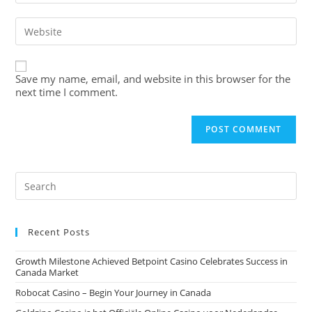
Save my name, email, and website in this browser for the
next time I comment.
Recent Posts
Growth Milestone Achieved Betpoint Casino Celebrates Success in
Canada Market
Robocat Casino – Begin Your Journey in Canada