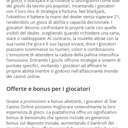
di gioco, il blackjack e la roulette si distinguono come due
dei giochi da tavolo più popolari, incantando i giocatori
con il loro mix di strategia e fortuna. Nel blackjack,
l’obiettivo è battere la mano del dealer senza superare 21,
rendendolo un gioco di abilità e capacità decisionale. I
giocatori devono confrontare le proprie carte con quelle
visibili del dealer, scegliendo quando richiedere una carta,
stare o raddoppiare. Al contrario, la roulette attrae con la
sua ruota che gira e il suo layout vivace, dove i giocatori
piazzano scommesse su numeri, colori o combinazioni.
L’emozione di attendere la caduta della pallina intensifica
l’emozione. Entrambi i giochi offrono strategie e sistemi di
puntata specifici, invitando i giocatori ad affinare le
proprie abilità mentre si godono nell’affascinante mondo
dei casinò online.
Offerte e bonus per i giocatori
Grazie a promozioni e bonus allettanti, i giocatori di Star
Casino Online possono migliorare notevolmente la loro
esperienza di gioco. La piattaforma offre un significativo
bonus di benvenuto che spesso include un generoso
bonus sul deposito iniziale, aumentando il bankroll dei