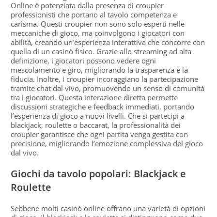
Online è potenziata dalla presenza di croupier
professionisti che portano al tavolo competenza e
carisma. Questi croupier non sono solo esperti nelle
meccaniche di gioco, ma coinvolgono i giocatori con
abilità, creando un’esperienza interattiva che concorre con
quella di un casinò fisico. Grazie allo streaming ad alta
definizione, i giocatori possono vedere ogni
mescolamento e giro, migliorando la trasparenza e la
fiducia. Inoltre, i croupier incoraggiano la partecipazione
tramite chat dal vivo, promuovendo un senso di comunità
tra i giocatori. Questa interazione diretta permette
discussioni strategiche e feedback immediati, portando
l’esperienza di gioco a nuovi livelli. Che si partecipi a
blackjack, roulette o baccarat, la professionalità dei
croupier garantisce che ogni partita venga gestita con
precisione, migliorando l’emozione complessiva del gioco
dal vivo.
Giochi da tavolo popolari: Blackjack e
Roulette
Sebbene molti casinò online offrano una varietà di opzioni