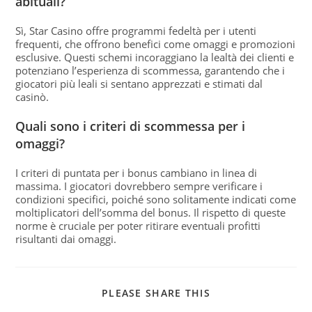
abituali?
Sì, Star Casino offre programmi fedeltà per i utenti
frequenti, che offrono benefici come omaggi e promozioni
esclusive. Questi schemi incoraggiano la lealtà dei clienti e
potenziano l’esperienza di scommessa, garantendo che i
giocatori più leali si sentano apprezzati e stimati dal
casinò.
Quali sono i criteri di scommessa per i
omaggi?
I criteri di puntata per i bonus cambiano in linea di
massima. I giocatori dovrebbero sempre verificare i
condizioni specifici, poiché sono solitamente indicati come
moltiplicatori dell’somma del bonus. Il rispetto di queste
norme è cruciale per poter ritirare eventuali profitti
risultanti dai omaggi.
PLEASE SHARE THIS