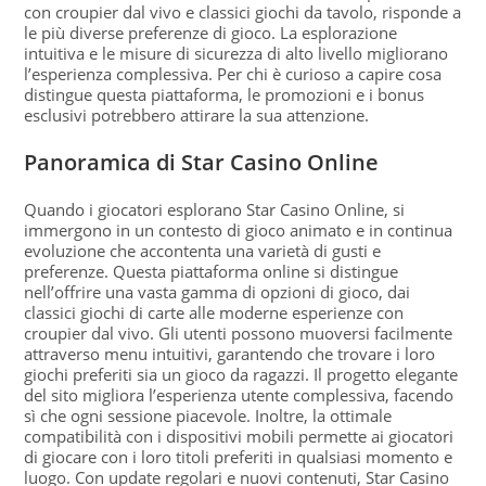
con croupier dal vivo e classici giochi da tavolo, risponde a
le più diverse preferenze di gioco. La esplorazione
intuitiva e le misure di sicurezza di alto livello migliorano
l’esperienza complessiva. Per chi è curioso a capire cosa
distingue questa piattaforma, le promozioni e i bonus
esclusivi potrebbero attirare la sua attenzione.
Panoramica di Star Casino Online
Quando i giocatori esplorano Star Casino Online, si
immergono in un contesto di gioco animato e in continua
evoluzione che accontenta una varietà di gusti e
preferenze. Questa piattaforma online si distingue
nell’offrire una vasta gamma di opzioni di gioco, dai
classici giochi di carte alle moderne esperienze con
croupier dal vivo. Gli utenti possono muoversi facilmente
attraverso menu intuitivi, garantendo che trovare i loro
giochi preferiti sia un gioco da ragazzi. Il progetto elegante
del sito migliora l’esperienza utente complessiva, facendo
sì che ogni sessione piacevole. Inoltre, la ottimale
compatibilità con i dispositivi mobili permette ai giocatori
di giocare con i loro titoli preferiti in qualsiasi momento e
luogo. Con update regolari e nuovi contenuti, Star Casino