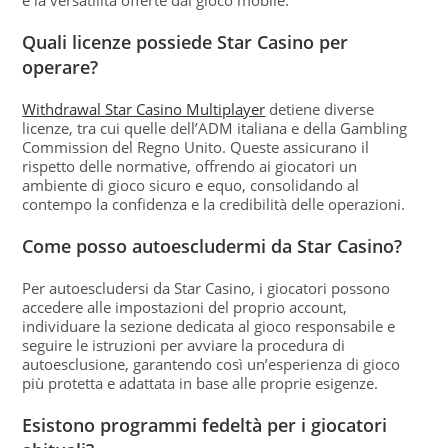
Quali licenze possiede Star Casino per
operare?
Withdrawal Star Casino Multiplayer
detiene diverse
licenze, tra cui quelle dell’ADM italiana e della Gambling
Commission del Regno Unito. Queste assicurano il
rispetto delle normative, offrendo ai giocatori un
ambiente di gioco sicuro e equo, consolidando al
contempo la confidenza e la credibilità delle operazioni.
Come posso autoescludermi da Star Casino?
Per autoescludersi da Star Casino, i giocatori possono
accedere alle impostazioni del proprio account,
individuare la sezione dedicata al gioco responsabile e
seguire le istruzioni per avviare la procedura di
autoesclusione, garantendo così un’esperienza di gioco
più protetta e adattata in base alle proprie esigenze.
Esistono programmi fedeltà per i giocatori