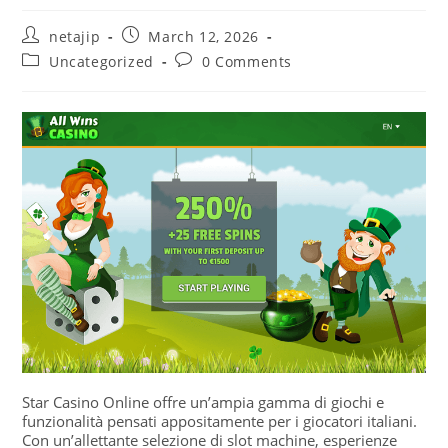
netajip
March 12, 2026
Uncategorized
0 Comments
Star Casino Online offre un’ampia gamma di giochi e
funzionalità pensati appositamente per i giocatori italiani.
Con un’allettante selezione di slot machine, esperienze