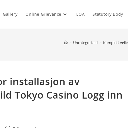
Gallery
Online Grievance
EOA
Statutory Body
>
Uncategorized
>
Komplett veile
r installasjon av
Wild Tokyo Casino Logg inn