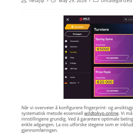
netajip
May 29, 2026
Uncategorized
Når vi overveier å konfigurere fingerprint- og ansiktsg
systematisk metode essensiell
wildtokyo.online
. Vi m
innstillingene grundig. Ved å garantere optimale betin
enkle adgangen. La oss utforske stegene som er inklud
gjennomføringen.