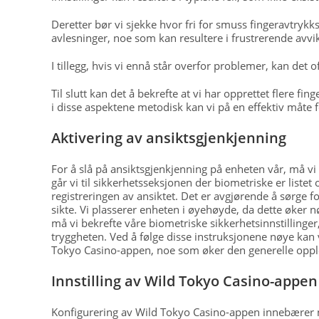
Deretter bør vi sjekke hvor fri for smuss fingeravtrykk
avlesninger, noe som kan resultere i frustrerende avvi
I tillegg, hvis vi ennå står overfor problemer, kan det o
Til slutt kan det å bekrefte at vi har opprettet flere f
i disse aspektene metodisk kan vi på en effektiv måte fe
Aktivering av ansiktsgjenkjenning
For å slå på ansiktsgjenkjenning på enheten vår, må vi
går vi til sikkerhetsseksjonen der biometriske er liste
registreringen av ansiktet. Det er avgjørende å sørge for 
sikte. Vi plasserer enheten i øyehøyde, da dette øker n
må vi bekrefte våre biometriske sikkerhetsinnstillinge
tryggheten. Ved å følge disse instruksjonene nøye kan vi
Tokyo Casino-appen, noe som øker den generelle oppl
Innstilling av Wild Tokyo Casino-appen
Konfigurering av Wild Tokyo Casino-appen innebærer n