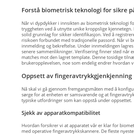
Forstå biometrisk teknologi for sikre 
Når vi dypdykker i innsikten av biometrisk teknologi fo
tryggheten ved å utnytte unike kroppslige kjennetegn. B
solid grunnlag for sikker identifikasjon. Ved å registr
risikoen forbundet med tradisjonelle passord. Når vi br
innmelding og bekreftelse. Under innmeldingen lagres
senere sammenlikninger. Verifisering finner sted når 
matches mot den lagret template. Denne tosidige tilnæ
brukeropplevelsen, noe som endelig endrer hvordan vi 
Oppsett av fingeravtrykkgjenkjenning
Nå skal vi gå gjennom fremgangsmåten med å konfigure
sørge for at enheten er samsvarende og at fingeravtrykk
typiske utfordringer som kan oppstå under oppsettet.
Sjekk av apparatkompatibilitet
Hvordan forsikrer vi at apparatet vår er klar for biomet
med operative fingeravtrykkskannere. De fleste nyes