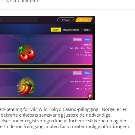
0 Comments
jenkjenning for vår Wild Tokyo Casino-pålogging i Norge, er en
å bekrefte enhetens samsvar og justere de nødvendige
gelser under registreringen kan vi forbedre sikkerheten og den
ert i denne fremgangsmåten før vi møter mulige utfordringer i