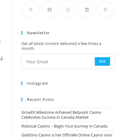
Newsletter
:
Get all latest content delivered a few times a
month.
så
GO
Instagram
Recent Posts
Growth Milestone Achieved Betpoint Casino
Celebrates Success in Canada Market
Robocat Casino – Begin Your Journey in Canada
Goldzino Casino is het Officiële Online Casino voor