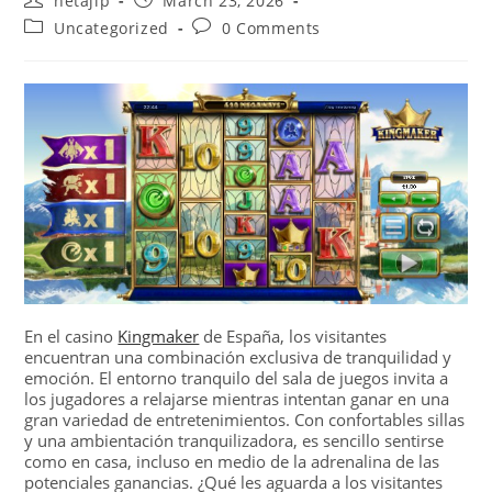
netajip
March 23, 2026
Uncategorized
0 Comments
En el casino
Kingmaker
de España, los visitantes
encuentran una combinación exclusiva de tranquilidad y
emoción. El entorno tranquilo del sala de juegos invita a
los jugadores a relajarse mientras intentan ganar en una
gran variedad de entretenimientos. Con confortables sillas
y una ambientación tranquilizadora, es sencillo sentirse
como en casa, incluso en medio de la adrenalina de las
potenciales ganancias. ¿Qué les aguarda a los visitantes