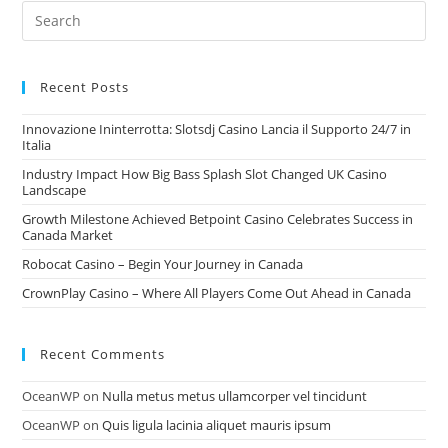
Recent Posts
Innovazione Ininterrotta: Slotsdj Casino Lancia il Supporto 24/7 in
Italia
Industry Impact How Big Bass Splash Slot Changed UK Casino
Landscape
Growth Milestone Achieved Betpoint Casino Celebrates Success in
Canada Market
Robocat Casino – Begin Your Journey in Canada
CrownPlay Casino – Where All Players Come Out Ahead in Canada
Recent Comments
OceanWP
on
Nulla metus metus ullamcorper vel tincidunt
OceanWP
on
Quis ligula lacinia aliquet mauris ipsum