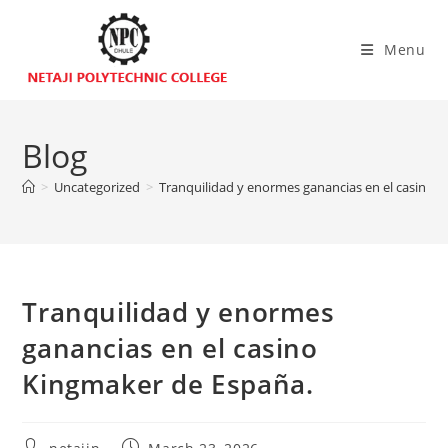
Menu
Blog
>
Uncategorized
>
Tranquilidad y enormes ganancias en el casino 
Tranquilidad y enormes
ganancias en el casino
Kingmaker de España.