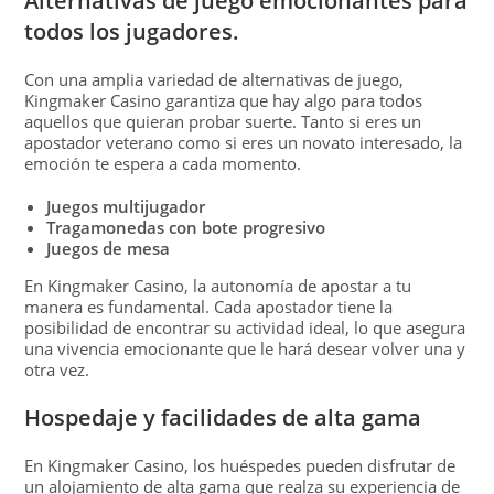
Alternativas de juego emocionantes para
todos los jugadores.
Con una amplia variedad de alternativas de juego,
Kingmaker Casino garantiza que hay algo para todos
aquellos que quieran probar suerte. Tanto si eres un
apostador veterano como si eres un novato interesado, la
emoción te espera a cada momento.
Juegos multijugador
Tragamonedas con bote progresivo
Juegos de mesa
En Kingmaker Casino, la autonomía de apostar a tu
manera es fundamental. Cada apostador tiene la
posibilidad de encontrar su actividad ideal, lo que asegura
una vivencia emocionante que le hará desear volver una y
otra vez.
Hospedaje y facilidades de alta gama
En Kingmaker Casino, los huéspedes pueden disfrutar de
un alojamiento de alta gama que realza su experiencia de