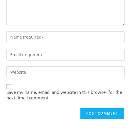
Save my name, email, and website in this browser for the
next time I comment.