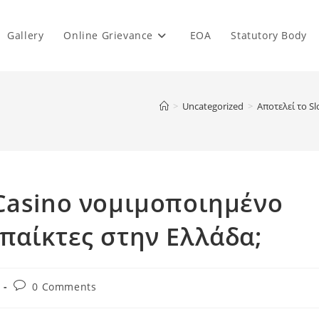
Gallery
Online Grievance
EOA
Statutory Body
>
Uncategorized
>
Αποτελεί το S
 Casino νομιμοποιημένο
 παίκτες στην Ελλάδα;
0 Comments