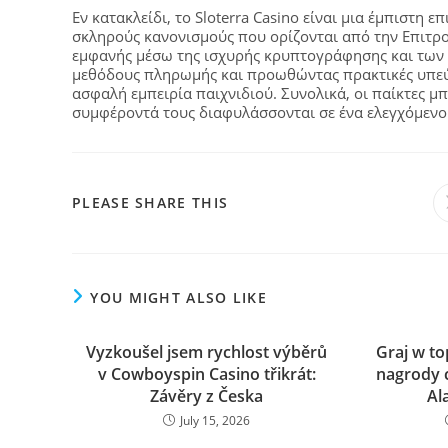
Εν κατακλείδι, το Sloterra Casino είναι μια έμπιστη
σκληρούς κανονισμούς που ορίζονται από την Επιτρο
εμφανής μέσω της ισχυρής κρυπτογράφησης και των
μεθόδους πληρωμής και προωθώντας πρακτικές υπεύθυ
ασφαλή εμπειρία παιχνιδιού. Συνολικά, οι παίκτες μ
συμφέροντά τους διαφυλάσσονται σε ένα ελεγχόμενο
PLEASE SHARE THIS
YOU MIGHT ALSO LIKE
Vyzkoušel jsem rychlost výběrů
Graj w t
v Cowboyspin Casino třikrát:
nagrody 
Závěry z Česka
Al
July 15, 2026