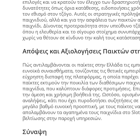
επιλογές και να κρατούν τον έλεγχο των δραστηριοτήτ
δυνατότητες όπως όρια κατάθεσης, ειδοποιήσεις χρό
τον εθισμό στον τζόγο. Αυτές οι στρατηγικές πρόληψ
παιχνιδιού, αλλά και για την ασφάλεια των παικτών
παιχνίδι. Δίνοντας προτεραιότητα στον υπεύθυνο τζόγ
όπου η ελευθερία και το σίγουρο στοίχημα συνυπάρχ
χωρίς να θέτουν σε κίνδυνο την καλή τους κατάσταση
Απόψεις και Αξιολογήσεις Παικτών στ
Πώς αντιλαμβάνονται οι παίκτες στην Ελλάδα τις εμπε
ευνοϊκά συναισθήματα, τονίζοντας τις θετικές εμπειρ
εύχρηστη διεπαφή της πλατφόρμας, η οποία παρέχει
παίκτες εκτιμούν την ποικιλία των διαθέσιμων παιχν
παιχνίδια, που καλύπτουν διάφορες προτιμήσεις. Επ
την άμεση και χρήσιμη βοήθειά της. Ωστόσο, ορισμέν
αναλήψεις, κάτι που έχει πυροδοτήσει συζητήσεις σε
μεγάλο βαθμό ευνοϊκή προοπτική, με τους παίκτες να 
απολαμβάνουν τα αγαπημένα τους παιχνίδια στο Slot
βελτίωσης στην παροχή υπηρεσιών.
Σύναψη