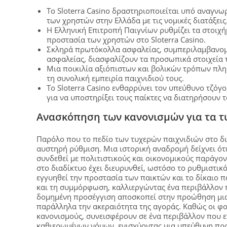
Το Sloterra Casino δραστηριοποιείται υπό αναγν
των χρηστών στην Ελλάδα με τις νομικές διατάξεις
Η Ελληνική Επιτροπή Παιγνίων ρυθμίζει τα στοιχή
προστασία των χρηστών στο Sloterra Casino.
Σκληρά πρωτόκολλα ασφαλείας, συμπεριλαμβανομ
ασφαλείας, διασφαλίζουν τα προσωπικά στοιχεία τ
Μια ποικιλία αξιόπιστων και βολικών τρόπων πλη
τη συνολική εμπειρία παιχνιδιού τους.
Το Sloterra Casino ενθαρρύνει τον υπεύθυνο τζό
για να υποστηρίξει τους παίκτες να διατηρήσουν 
Ανασκόπηση των κανονισμών για τα τυ
Παρόλο που το πεδίο των τυχερών παιχνιδιών στο δια
αυστηρή ρύθμιση. Μια ιστορική αναδρομή δείχνει ότι
συνδεθεί με πολιτιστικούς και οικονομικούς παράγον
στο διαδίκτυο έχει διευρυνθεί, ωστόσο το ρυθμιστικ
εγγυηθεί την προστασία των παικτών και το δίκαιο π
και τη συμμόρφωση, καλλιεργώντας ένα περιβάλλον π
δομημένη προσέγγιση αποσκοπεί στην προώθηση μια
παράλληλα την ακεραιότητα της αγοράς. Καθώς οι φο
κανονισμούς, συνεισφέρουν σε ένα περιβάλλον που ε
καθιερωμένων νόμων, ενισχύοντας μια υπεύθυνη προσ