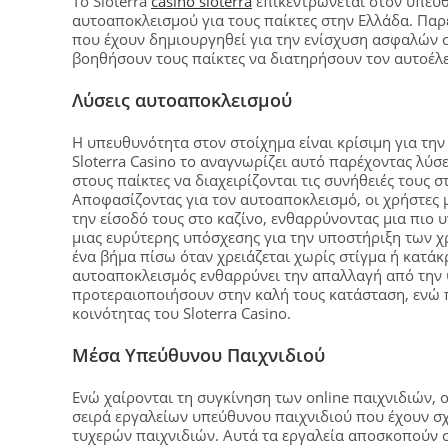
Το Sloterra
casino sloterra
επικεντρώνεται στον υπεύθ
αυτοαποκλεισμού για τους παίκτες στην Ελλάδα. Παρ
που έχουν δημιουργηθεί για την ενίσχυση ασφαλών 
βοηθήσουν τους παίκτες να διατηρήσουν τον αυτοέλ
Λύσεις αυτοαποκλεισμού
Η υπευθυνότητα στον στοίχημα είναι κρίσιμη για τη
Sloterra Casino το αναγνωρίζει αυτό παρέχοντας λύσ
στους παίκτες να διαχειρίζονται τις συνήθειές τους
Αποφασίζοντας για τον αυτοαποκλεισμό, οι χρήστες 
την είσοδό τους στο καζίνο, ενθαρρύνοντας μια πιο 
μιας ευρύτερης υπόσχεσης για την υποστήριξη των 
ένα βήμα πίσω όταν χρειάζεται χωρίς στίγμα ή κατάκρι
αυτοαποκλεισμός ενθαρρύνει την απαλλαγή από την 
προτεραιοποιήσουν στην καλή τους κατάσταση, ενώ 
κοινότητας του Sloterra Casino.
Μέσα Υπεύθυνου Παιχνιδιού
Ενώ χαίρονται τη συγκίνηση των online παιχνιδιών, 
σειρά εργαλείων υπεύθυνου παιχνιδιού που έχουν σχ
τυχερών παιχνιδιών. Αυτά τα εργαλεία αποσκοπούν 