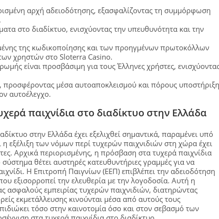
ωρισμένη αρχή αδειοδότησης, εξασφαλίζοντας τη συμμόρφωση
.
ματα στο διαδίκτυο, ενισχύοντας την υπευθυνότητα και την
ένης της κωδικοποίησης και των προηγμένων πρωτοκόλλων
ων χρηστών στο Sloterra Casino.
ρωμής είναι προσβάσιμη για τους Έλληνες χρήστες, ενισχύοντα
γο, προσφέροντας μέσα αυτοαποκλεισμού και πόρους υποστήριξ
τον αυτοέλεγχο.
χερά παιχνίδια στο διαδίκτυο στην Ελλάδα
δίκτυο στην Ελλάδα έχει εξελιχθεί σημαντικά, παραμένει υπό
 η εξέλιξη των νόμων περί τυχερών παιχνιδιών στη χώρα έχει
τες. Αρχικά περιορισμένης, η πρόσβαση στα τυχερά παιχνίδια
ό σύστημα θέτει αυστηρές κατευθυντήριες γραμμές για να
αιχνίδι. Η Επιτροπή Παιγνίων (ΕΕΠ) επιβλέπει την αδειοδότηση
ου εξισορροπεί την ελευθερία με την λογοδοσία. Αυτή η
ς ασφαλούς εμπειρίας τυχερών παιχνιδιών, διατηρώντας
ρείς εκμετάλλευσης κινούνται μέσα από αυτούς τους
πιδιώκει τόσο στην καινοτομία όσο και στον σεβασμό των
έγγιση στα τυχερά παιχνίδια στο διαδίκτυο.