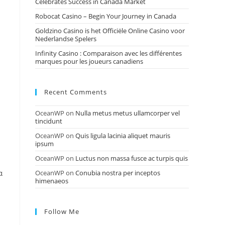
Celebrates Success in Canada Market
Robocat Casino – Begin Your Journey in Canada
Goldzino Casino is het Officiële Online Casino voor
Nederlandse Spelers
Infinity Casino : Comparaison avec les différentes
marques pour les joueurs canadiens
Recent Comments
OceanWP
on
Nulla metus metus ullamcorper vel
tincidunt
OceanWP
on
Quis ligula lacinia aliquet mauris
ipsum
OceanWP
on
Luctus non massa fusce ac turpis quis
α
OceanWP
on
Conubia nostra per inceptos
himenaeos
Follow Me