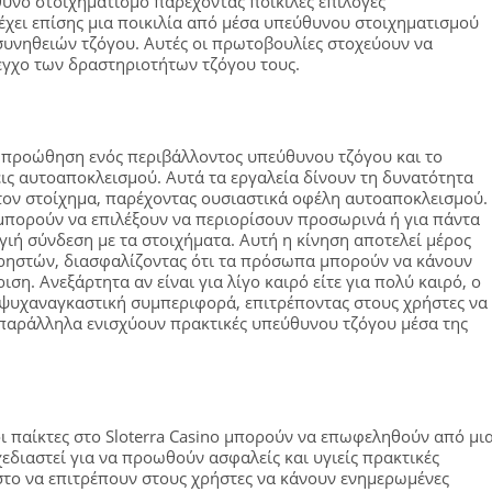
υνο στοιχηματισμό παρέχοντας ποικίλες επιλογές
έχει επίσης μια ποικιλία από μέσα υπεύθυνου στοιχηματισμού
συνηθειών τζόγου. Αυτές οι πρωτοβουλίες στοχεύουν να
εγχο των δραστηριοτήτων τζόγου τους.
ν προώθηση ενός περιβάλλοντος υπεύθυνου τζόγου και το
εις αυτοαποκλεισμού. Αυτά τα εργαλεία δίνουν τη δυνατότητα
 στον στοίχημα, παρέχοντας ουσιαστικά οφέλη αυτοαποκλεισμού.
μπορούν να επιλέξουν να περιορίσουν προσωρινά ή για πάντα
υγιή σύνδεση με τα στοιχήματα. Αυτή η κίνηση αποτελεί μέρος
χρηστών, διασφαλίζοντας ότι τα πρόσωπα μπορούν να κάνουν
ση. Ανεξάρτητα αν είναι για λίγο καιρό είτε για πολύ καιρό, ο
ψυχαναγκαστική συμπεριφορά, επιτρέποντας στους χρήστες να
παράλληλα ενισχύουν πρακτικές υπεύθυνου τζόγου μέσα της
οι παίκτες στο Sloterra Casino μπορούν να επωφεληθούν από μι
εδιαστεί για να προωθούν ασφαλείς και υγιείς πρακτικές
στο να επιτρέπουν στους χρήστες να κάνουν ενημερωμένες