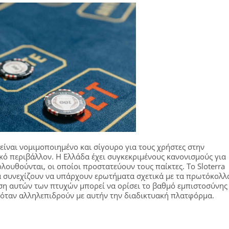
 είναι νομιμοποιημένο και σίγουρο για τους χρήστες στην
κό περιβάλλον. Η Ελλάδα έχει συγκεκριμένους κανονισμούς για
λουθούνται, οι οποίοι προστατεύουν τους παίκτες. Το Sloterra
λά συνεχίζουν να υπάρχουν ερωτήματα σχετικά με τα πρωτόκολλ
ηση αυτών των πτυχών μπορεί να ορίσει το βαθμό εμπιστοσύνης
ς όταν αλληλεπιδρούν με αυτήν την διαδικτυακή πλατφόρμα.