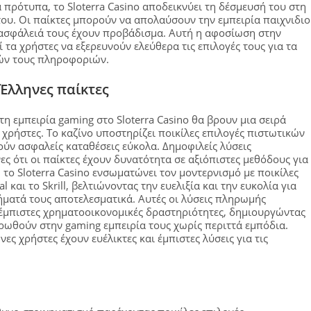
ρότυπα, το Sloterra Casino αποδεικνύει τη δέσμευσή του στη
ου. Οι παίκτες μπορούν να απολαύσουν την εμπειρία παιχνιδι
η ασφάλειά τους έχουν προβάδισμα. Αυτή η αφοσίωση στην
ί τα χρήστες να εξερευνούν ελεύθερα τις επιλογές τους για τα
κών τους πληροφοριών.
Έλληνες παίκτες
η εμπειρία gaming στο Sloterra Casino θα βρουν μια σειρά
ήστες. Το καζίνο υποστηρίζει ποικίλες επιλογές πιστωτικών
ύν ασφαλείς καταθέσεις εύκολα. Δημοφιλείς λύσεις
ες ότι οι παίκτες έχουν δυνατότητα σε αξιόπιστες μεθόδους για
 το Sloterra Casino ενσωματώνει τον μοντερνισμό με ποικίλες
και το Skrill, βελτιώνοντας την ευελιξία και την ευκολία για
ήματά τους αποτελεσματικά. Αυτές οι λύσεις πληρωμής
 έμπιστες χρηματοοικονομικές δραστηριότητες, δημιουργώντας
ρωθούν στην gaming εμπειρία τους χωρίς περιττά εμπόδια.
νες χρήστες έχουν ευέλικτες και έμπιστες λύσεις για τις