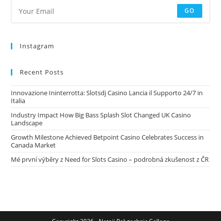
GO
Instagram
Recent Posts
Innovazione Ininterrotta: Slotsdj Casino Lancia il Supporto 24/7 in
Italia
Industry Impact How Big Bass Splash Slot Changed UK Casino
Landscape
Growth Milestone Achieved Betpoint Casino Celebrates Success in
Canada Market
Mé první výběry z Need for Slots Casino – podrobná zkušenost z ČR