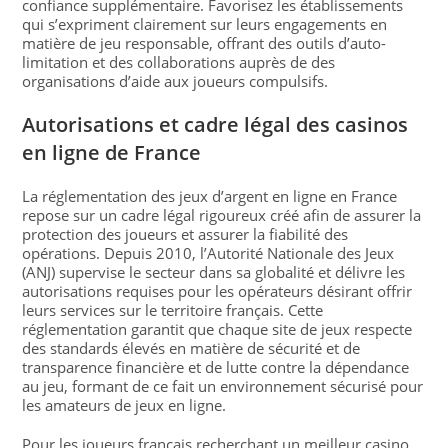
confiance supplémentaire. Favorisez les établissements
qui s’expriment clairement sur leurs engagements en
matière de jeu responsable, offrant des outils d’auto-
limitation et des collaborations auprès de des
organisations d’aide aux joueurs compulsifs.
Autorisations et cadre légal des casinos
en ligne de France
La réglementation des jeux d’argent en ligne en France
repose sur un cadre légal rigoureux créé afin de assurer la
protection des joueurs et assurer la fiabilité des
opérations. Depuis 2010, l’Autorité Nationale des Jeux
(ANJ) supervise le secteur dans sa globalité et délivre les
autorisations requises pour les opérateurs désirant offrir
leurs services sur le territoire français. Cette
réglementation garantit que chaque site de jeux respecte
des standards élevés en matière de sécurité et de
transparence financière et de lutte contre la dépendance
au jeu, formant de ce fait un environnement sécurisé pour
les amateurs de jeux en ligne.
Pour les joueurs français recherchant un meilleur casino