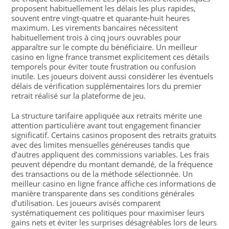
proposent habituellement les délais les plus rapides,
souvent entre vingt-quatre et quarante-huit heures
maximum. Les virements bancaires nécessitent
habituellement trois à cinq jours ouvrables pour
apparaître sur le compte du bénéficiaire. Un meilleur
casino en ligne france transmet explicitement ces détails
temporels pour éviter toute frustration ou confusion
inutile. Les joueurs doivent aussi considérer les éventuels
délais de vérification supplémentaires lors du premier
retrait réalisé sur la plateforme de jeu.
La structure tarifaire appliquée aux retraits mérite une
attention particulière avant tout engagement financier
significatif. Certains casinos proposent des retraits gratuits
avec des limites mensuelles généreuses tandis que
d’autres appliquent des commissions variables. Les frais
peuvent dépendre du montant demandé, de la fréquence
des transactions ou de la méthode sélectionnée. Un
meilleur casino en ligne france affiche ces informations de
manière transparente dans ses conditions générales
d’utilisation. Les joueurs avisés comparent
systématiquement ces politiques pour maximiser leurs
gains nets et éviter les surprises désagréables lors de leurs