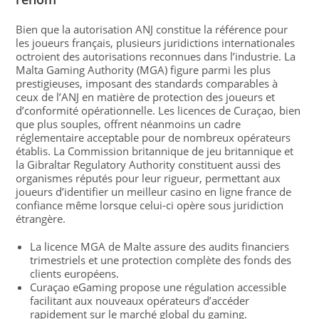
Bien que la autorisation ANJ constitue la référence pour
les joueurs français, plusieurs juridictions internationales
octroient des autorisations reconnues dans l’industrie. La
Malta Gaming Authority (MGA) figure parmi les plus
prestigieuses, imposant des standards comparables à
ceux de l’ANJ en matière de protection des joueurs et
d’conformité opérationnelle. Les licences de Curaçao, bien
que plus souples, offrent néanmoins un cadre
réglementaire acceptable pour de nombreux opérateurs
établis. La Commission britannique de jeu britannique et
la Gibraltar Regulatory Authority constituent aussi des
organismes réputés pour leur rigueur, permettant aux
joueurs d’identifier un meilleur casino en ligne france de
confiance même lorsque celui-ci opère sous juridiction
étrangère.
La licence MGA de Malte assure des audits financiers
trimestriels et une protection complète des fonds des
clients européens.
Curaçao eGaming propose une régulation accessible
facilitant aux nouveaux opérateurs d’accéder
rapidement sur le marché global du gaming.