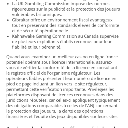
La UK Gambling Commission impose des normes
rigoureuses sur la publicité et la protection des joueurs
vulnérables britanniques.
Gibraltar offre un environnement fiscal avantageux
tout en préservant des standards élevés de conformité
et de sécurité opérationnelle.
Kahnawake Gaming Commission au Canada supervise
de plusieurs exploitants établis reconnus pour leur
fiabilité et leur pérennité.
Quand vous examinez un meilleur casino en ligne france
potentiel opérant sous licence internationale, assurez-
vous de vérifier la conformité de la licence en consultant
le registre officiel de l’organisme régulateur. Les
opérateurs fiables présentent leur numéro de licence en
pied de page incluant un lien vers le site régulateur,
permettant cette vérification importante. Privilégiez les
plateformes disposant de licences reconnues dans des
juridictions réputées, car celles-ci appliquent typiquement
des obligations comparables à celles de l’ANJ concernant
la protection des joueurs, la clarté des opérations
financières et l’équité des jeux disponibles sur leurs sites.