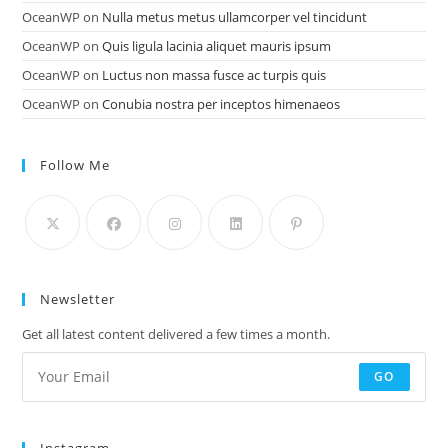
OceanWP
on
Nulla metus metus ullamcorper vel tincidunt
OceanWP
on
Quis ligula lacinia aliquet mauris ipsum
OceanWP
on
Luctus non massa fusce ac turpis quis
OceanWP
on
Conubia nostra per inceptos himenaeos
Follow Me
Newsletter
Get all latest content delivered a few times a month.
GO
Instagram