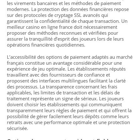
les virements bancaires et les méthodes de paiement
modernes. La protection des données financières repose
sur des protocoles de cryptage SSL avancés qui
garantissent la confidentialité de chaque transaction. Un
meilleur casino en ligne france doit nécessairement
proposer des méthodes reconnues et vérifiées pour
assurer la tranquillité d’esprit des joueurs lors de leurs
opérations financières quotidiennes.
L’accessibilité des options de paiement adaptés au marché
français constitue un avantage considérable pour une
expérience de jeu optimale. Les établissements réputés
travaillent avec des fournisseurs de confiance et
proposent des interfaces multilingues facilitant la clarté
des processus. La transparence concernant les frais
applicables, les limites de transaction et les délais de
traitement représente un signe de sérieux. Les joueurs
doivent choisir les établissements qui communiquent
transparemment leurs règles de paiement et qui offrent la
possibilité de gérer facilement leurs dépôts comme leurs
retraits avec une performance optimale et une protection
sécurisée.