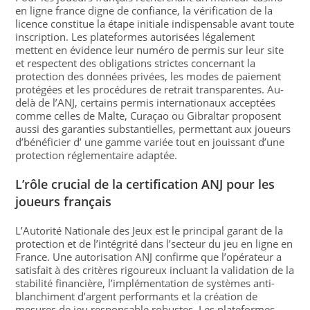
en ligne france digne de confiance, la vérification de la
licence constitue la étape initiale indispensable avant toute
inscription. Les plateformes autorisées légalement
mettent en évidence leur numéro de permis sur leur site
et respectent des obligations strictes concernant la
protection des données privées, les modes de paiement
protégées et les procédures de retrait transparentes. Au-
delà de l’ANJ, certains permis internationaux acceptées
comme celles de Malte, Curaçao ou Gibraltar proposent
aussi des garanties substantielles, permettant aux joueurs
d’bénéficier d’ une gamme variée tout en jouissant d’une
protection réglementaire adaptée.
L’rôle crucial de la certification ANJ pour les
joueurs français
L’Autorité Nationale des Jeux est le principal garant de la
protection et de l’intégrité dans l’secteur du jeu en ligne en
France. Une autorisation ANJ confirme que l’opérateur a
satisfait à des critères rigoureux incluant la validation de la
stabilité financière, l’implémentation de systèmes anti-
blanchiment d’argent performants et la création de
mesures de jeu responsable robustes. Les plateformes