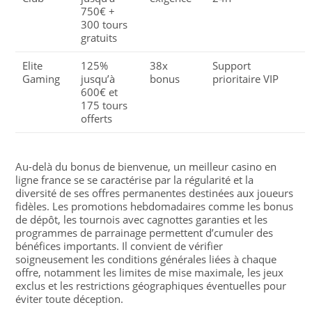
750€ +
300 tours
gratuits
Elite
125%
38x
Support
Gaming
jusqu’à
bonus
prioritaire VIP
600€ et
175 tours
offerts
Au-delà du bonus de bienvenue, un meilleur casino en
ligne france se se caractérise par la régularité et la
diversité de ses offres permanentes destinées aux joueurs
fidèles. Les promotions hebdomadaires comme les bonus
de dépôt, les tournois avec cagnottes garanties et les
programmes de parrainage permettent d’cumuler des
bénéfices importants. Il convient de vérifier
soigneusement les conditions générales liées à chaque
offre, notamment les limites de mise maximale, les jeux
exclus et les restrictions géographiques éventuelles pour
éviter toute déception.