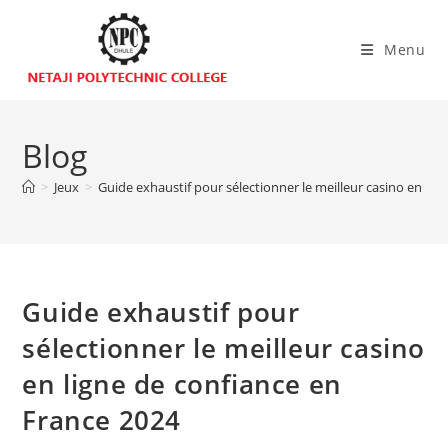
Menu
Blog
>
Jeux
>
Guide exhaustif pour sélectionner le meilleur casino en lig
Guide exhaustif pour
sélectionner le meilleur casino
en ligne de confiance en
France 2024