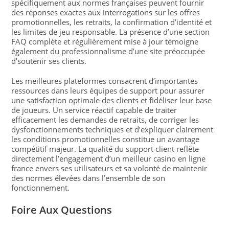
spécifiquement aux normes françaises peuvent fournir
des réponses exactes aux interrogations sur les offres
promotionnelles, les retraits, la confirmation d’identité et
les limites de jeu responsable. La présence d’une section
FAQ complète et régulièrement mise à jour témoigne
également du professionnalisme d’une site préoccupée
d’soutenir ses clients.
Les meilleures plateformes consacrent d’importantes
ressources dans leurs équipes de support pour assurer
une satisfaction optimale des clients et fidéliser leur base
de joueurs. Un service réactif capable de traiter
efficacement les demandes de retraits, de corriger les
dysfonctionnements techniques et d’expliquer clairement
les conditions promotionnelles constitue un avantage
compétitif majeur. La qualité du support client reflète
directement l’engagement d’un meilleur casino en ligne
france envers ses utilisateurs et sa volonté de maintenir
des normes élevées dans l’ensemble de son
fonctionnement.
Foire Aux Questions