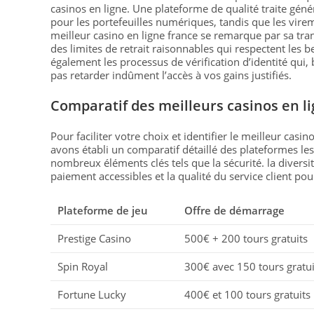
casinos en ligne. Une plateforme de qualité traite g
pour les portefeuilles numériques, tandis que les vir
meilleur casino en ligne france se remarque par sa tran
des limites de retrait raisonnables qui respectent les 
également les processus de vérification d’identité qui, 
pas retarder indûment l’accès à vos gains justifiés.
Comparatif des meilleurs casinos en li
Pour faciliter votre choix et identifier le meilleur cas
avons établi un comparatif détaillé des plateformes le
nombreux éléments clés tels que la sécurité. la divers
paiement accessibles et la qualité du service client po
Plateforme de jeu
Offre de démarrage
Prestige Casino
500€ + 200 tours gratuits
Spin Royal
300€ avec 150 tours gratui
Fortune Lucky
400€ et 100 tours gratuits