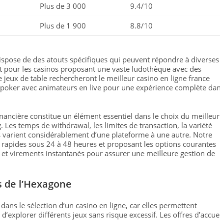
Plus de 3 000
9.4/10
Plus de 1 900
8.8/10
spose de des atouts spécifiques qui peuvent répondre à diverses
nt pour les casinos proposant une vaste ludothèque avec des
 jeux de table rechercheront le meilleur casino en ligne france
et poker avec animateurs en live pour une expérience complète da
 financière constitue un élément essentiel dans le choix du meilleur
. Les temps de withdrawal, les limites de transaction, la variété
ls varient considérablement d’une plateforme à une autre. Notre
ts rapides sous 24 à 48 heures et proposant les options courantes
s et virements instantanés pour assurer une meilleure gestion de
s de l’Hexagone
dans le sélection d’un casino en ligne, car elles permettent
’explorer différents jeux sans risque excessif. Les offres d’accue