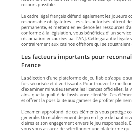
recours possible.
Le cadre légal français défend également les joueurs co
responsable obligatoires. Les sites autorisés offrent d
permanente, et mettent en évidence les ressources d’ai
conforme à la législation, vous bénéficiez d’ un servi
réclamation encadrées par l’ANJ. Cette garantie légale 
contrairement aux casinos offshore qui se soustraient 
Les facteurs importants pour reconnaît
France
La sélection d’une plateforme de jeu fiable s’appuie su
fois sécurisée et divertissante. Pour trouver le meilleu
d’examiner minutieusement les licences officielles, la
ainsi que la qualité de l’assistance clientèle. Ces élé
et offrent la possibilité aux gamers de profiter pleinem
L’examen approfondi de ces éléments vous protège con
générale. Un établissement de jeu en ligne de haut ni
claires et son engagement envers le jeu responsable.
vous vous assurez de sélectionner une plateforme qui h