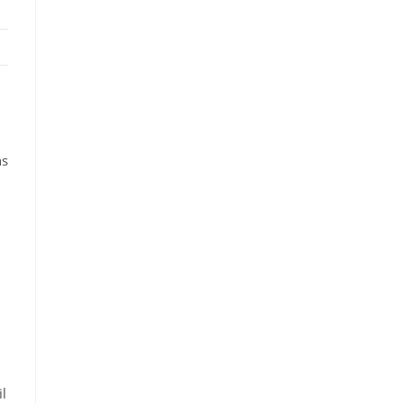
ns
il