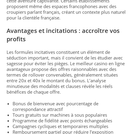
cette aventure captivante. Certains établissements
proposent même des espaces francophones avec des
croupiers parlant français, créant un contexte plus naturel
pour la clientèle française.
Avantages et incitations : accroître vos
profits
Les formules incitatives constituent un élément de
séduction important, mais il convient de les étudier avec
sagesse pour éviter les pièges. Le meilleur casino en ligne
avantageux propose des offres raisonnables avec des
termes de rollover convenables, généralement situées
entre 20x et 40x le montant du bonus. L’analyse
minutieuse des modalités et clauses révèle les réels
bénéfices de chaque offre.
Bonus de bienvenue avec pourcentage de
correspondance attractif
Tours gratuits sur machines à sous populaires
Programme de fidélité avec points échangeables
Campagnes cycliques et temporaires multiples
Remboursement partiel pour réduire l’exposition