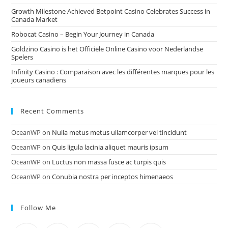
Growth Milestone Achieved Betpoint Casino Celebrates Success in
Canada Market
Robocat Casino – Begin Your Journey in Canada
Goldzino Casino is het Officiële Online Casino voor Nederlandse
Spelers
Infinity Casino : Comparaison avec les différentes marques pour les
joueurs canadiens
Recent Comments
OceanWP
on
Nulla metus metus ullamcorper vel tincidunt
OceanWP
on
Quis ligula lacinia aliquet mauris ipsum
OceanWP
on
Luctus non massa fusce ac turpis quis
OceanWP
on
Conubia nostra per inceptos himenaeos
Follow Me