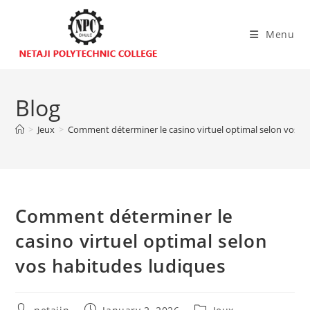
Menu
Blog
>
Jeux
>
Comment déterminer le casino virtuel optimal selon vos h
Comment déterminer le
casino virtuel optimal selon
vos habitudes ludiques