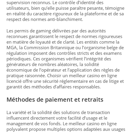
supervision reconnus. Le contrôle d’identité des
utilisateurs, bien qu’elle puisse paraître pesante, témoigne
en réalité du caractère rigoureux de la plateforme et de sa
respect des normes anti-blanchiment.
Les permis de gaming délivrées par des autorités
reconnues garantissent le respect de normes rigoureuses
en matière de loyauté et de clarté. Les entités comme la
MGA, la Commission Britannique ou l’organisme belge de
régulation imposent des contrôles stricts et des examens
périodiques. Ces organismes vérifient l’intégrité des
générateurs de nombres aléatoires, la solidité
économique de l’opérateur et l’application des règles de
pratique raisonnée. Choisir un meilleur casino en ligne
licencié offre une sécurité réglementaire en cas de litige et
garantit des méthodes d’affaires responsables.
Méthodes de paiement et retraits
La variété et la solidité des solutions de transaction
influencent directement votre facilité d’usage et le
management de vos fonds. Le meilleur casino en ligne
polyvalent propose multiples options adaptées aux usages