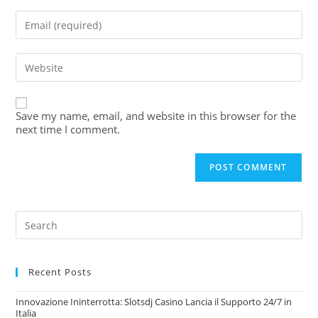
Save my name, email, and website in this browser for the
next time I comment.
Recent Posts
Innovazione Ininterrotta: Slotsdj Casino Lancia il Supporto 24/7 in
Italia