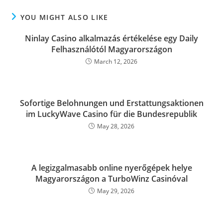
YOU MIGHT ALSO LIKE
Ninlay Casino alkalmazás értékelése egy Daily
Felhasználótól Magyarországon
March 12, 2026
Sofortige Belohnungen und Erstattungsaktionen
im LuckyWave Casino für die Bundesrepublik
May 28, 2026
A legizgalmasabb online nyerőgépek helye
Magyarországon a TurboWinz Casinóval
May 29, 2026