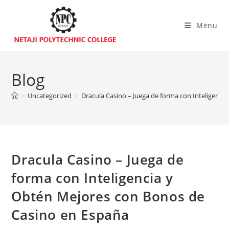
Menu
Blog
>
Uncategorized
>
Dracula Casino – Juega de forma con Inteligenc
Dracula Casino – Juega de
forma con Inteligencia y
Obtén Mejores con Bonos de
Casino en España