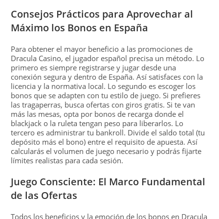
Consejos Prácticos para Aprovechar al
Máximo los Bonos en España
Para obtener el mayor beneficio a las promociones de
Dracula Casino, el jugador español precisa un método. Lo
primero es siempre registrarse y jugar desde una
conexión segura y dentro de España. Así satisfaces con la
licencia y la normativa local. Lo segundo es escoger los
bonos que se adapten con tu estilo de juego. Si prefieres
las tragaperras, busca ofertas con giros gratis. Si te van
más las mesas, opta por bonos de recarga donde el
blackjack o la ruleta tengan peso para liberarlos. Lo
tercero es administrar tu bankroll. Divide el saldo total (tu
depósito más el bono) entre el requisito de apuesta. Así
calcularás el volumen de juego necesario y podrás fijarte
límites realistas para cada sesión.
Juego Consciente: El Marco Fundamental
de las Ofertas
Todos los beneficios y la emoción de los bonos en Dracula