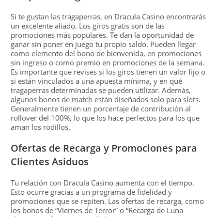
Si te gustan las tragaperras, en Dracula Casino encontrarás
un excelente aliado. Los giros gratis son de las
promociones más populares. Te dan la oportunidad de
ganar sin poner en juego tu propio saldo. Pueden llegar
como elemento del bono de bienvenida, en promociones
sin ingreso o como premio en promociones de la semana.
Es importante que revises si los giros tienen un valor fijo o
si están vinculados a una apuesta mínima, y en qué
tragaperras determinadas se pueden utilizar. Además,
algunos bonos de match están diseñados solo para slots.
Generalmente tienen un porcentaje de contribución al
rollover del 100%, lo que los hace perfectos para los que
aman los rodillos.
Ofertas de Recarga y Promociones para
Clientes Asiduos
Tu relación con Dracula Casino aumenta con el tiempo.
Esto ocurre gracias a un programa de fidelidad y
promociones que se repiten. Las ofertas de recarga, como
los bonos de “Viernes de Terror” o “Recarga de Luna