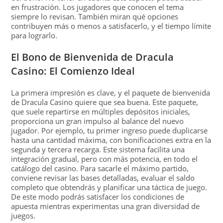
en frustración. Los jugadores que conocen el tema
siempre lo revisan. También miran qué opciones
contribuyen más o menos a satisfacerlo, y el tiempo límite
para lograrlo.
El Bono de Bienvenida de Dracula
Casino: El Comienzo Ideal
La primera impresión es clave, y el paquete de bienvenida
de Dracula Casino quiere que sea buena. Este paquete,
que suele repartirse en múltiples depósitos iniciales,
proporciona un gran impulso al balance del nuevo
jugador. Por ejemplo, tu primer ingreso puede duplicarse
hasta una cantidad máxima, con bonificaciones extra en la
segunda y tercera recarga. Este sistema facilita una
integración gradual, pero con más potencia, en todo el
catálogo del casino. Para sacarle el máximo partido,
conviene revisar las bases detalladas, evaluar el saldo
completo que obtendrás y planificar una táctica de juego.
De este modo podrás satisfacer los condiciones de
apuesta mientras experimentas una gran diversidad de
juegos.