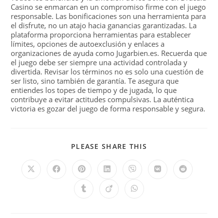
Casino se enmarcan en un compromiso firme con el juego
responsable. Las bonificaciones son una herramienta para
el disfrute, no un atajo hacia ganancias garantizadas. La
plataforma proporciona herramientas para establecer
límites, opciones de autoexclusión y enlaces a
organizaciones de ayuda como Jugarbien.es. Recuerda que
el juego debe ser siempre una actividad controlada y
divertida. Revisar los términos no es solo una cuestión de
ser listo, sino también de garantía. Te asegura que
entiendes los topes de tiempo y de jugada, lo que
contribuye a evitar actitudes compulsivas. La auténtica
victoria es gozar del juego de forma responsable y segura.
PLEASE SHARE THIS