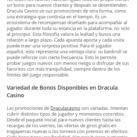
un bono para nuevos clientes y después se desentienden.
Dracula Casino ve sus promociones de otra forma, como
una estrategia que continúa en el tiempo. Es un
ecosistema de recompensas diseñado para acompañar al
jugador durante toda su estancia en la plataforma, no solo
al principio. Esta filosofía valora la lealtad y busca una
relación a largo plazo. Cada apuesta aporta y cada visita
puede traer una sorpresa positiva. Para el jugador
español, esto representa una ventaja clara: su bankroll se
puede reforzar con cierta frecuencia. Esto le permite
probar juegos nuevos con menos riesgo o disfrutar de sus
favoritos con más tranquilidad, siempre dentro de los
límites del juego responsable.
Variedad de Bonos Disponibles en Dracula
Casino
Las promociones de
Draculacasino
son variadas. Intentan
cubrir distintos tipos de jugador y momentos concretos.
Desde el paquete inicial para nuevos clientes hasta las
recargas de los viernes, las ofertas de giros gratis en
tragaperras nuevas o los torneos con premios en efectivo.