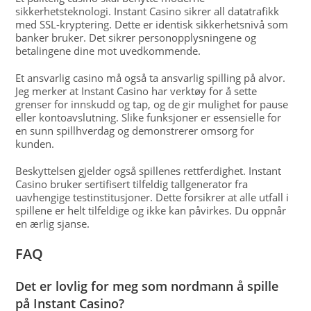
sikkerhetsteknologi. Instant Casino sikrer all datatrafikk
med SSL-kryptering. Dette er identisk sikkerhetsnivå som
banker bruker. Det sikrer personopplysningene og
betalingene dine mot uvedkommende.
Et ansvarlig casino må også ta ansvarlig spilling på alvor.
Jeg merker at Instant Casino har verktøy for å sette
grenser for innskudd og tap, og de gir mulighet for pause
eller kontoavslutning. Slike funksjoner er essensielle for
en sunn spillhverdag og demonstrerer omsorg for
kunden.
Beskyttelsen gjelder også spillenes rettferdighet. Instant
Casino bruker sertifisert tilfeldig tallgenerator fra
uavhengige testinstitusjoner. Dette forsikrer at alle utfall i
spillene er helt tilfeldige og ikke kan påvirkes. Du oppnår
en ærlig sjanse.
FAQ
Det er lovlig for meg som nordmann å spille
på Instant Casino?