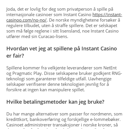
Joda, det er lovlig for deg som privatperson å spille på
internasjonale casinoer som Instant Casino
https://instant-
casinoo.com/no-no/
. De norske myndighetene forsøker å
regulere tilbudet, uten å straffe spillere. Det er selskapet
som må følge reglene i sitt lisensland, noe Instant Casino
utfører med sin Curacao-lisens.
Hvordan vet jeg at spillene på Instant Casino
er fair?
Spillene kommer fra velkjente leverandører som NetEnt
og Pragmatic Play. Disse selskapene bruker godkjent RNG-
teknologi som garanterer tilfeldige utfall. Uavhengige
selskaper verifiserer denne teknologien jevnlig for å
forsikre at ingen kan manipulere spillet.
Hvilke betalingsmetoder kan jeg bruke?
Du har mange alternativer som passer for nordmenn, som
kredittkort, bankoverføring og forskjellige e-lommebøker.
Casinoet administrerer transaksjoner i norske kroner, så