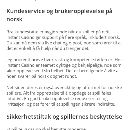
Kundeservice og brukeropplevelse på
norsk
Bra kundestøtte er avgjørende når du spiller på nett.
Instant Casino gir support på flere språk, inkludert norsk.
Du kan nå dem via live chat og e-post, noe som fører til at
det er enkelt å få hjelp når du trenger det.
Jeg bruker å prøve hvor rask og kompetent støtten er. Hos
Instant Casino er teamet dyktige og behjelpelige, noe som
øker opplevelsen i sin helhet. Det er beroligende å vite at
noen svarer på norsk døgnet rundt.
Nettsiden deres er også oversiktlig og utformet for norske
spillere. Alt fra opprettelse til å oppdage et spill føles
intuitivt. En god brukeropplevelse reduserer feil og
irritasjon, og det fører til at spillingen sikrere indirekte.
Sikkerhetstiltak og spillernes beskyttelse
Et pålitelig casino skal benytte moderne