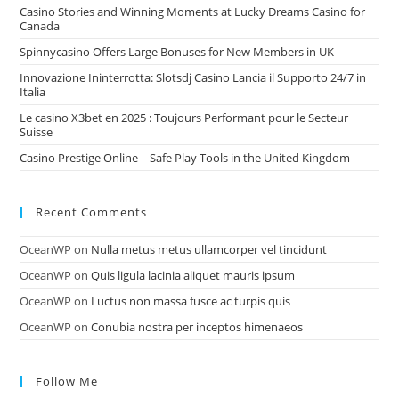
Casino Stories and Winning Moments at Lucky Dreams Casino for
Canada
Spinnycasino Offers Large Bonuses for New Members in UK
Innovazione Ininterrotta: Slotsdj Casino Lancia il Supporto 24/7 in
Italia
Le casino X3bet en 2025 : Toujours Performant pour le Secteur
Suisse
Casino Prestige Online – Safe Play Tools in the United Kingdom
Recent Comments
OceanWP
on
Nulla metus metus ullamcorper vel tincidunt
OceanWP
on
Quis ligula lacinia aliquet mauris ipsum
OceanWP
on
Luctus non massa fusce ac turpis quis
OceanWP
on
Conubia nostra per inceptos himenaeos
Follow Me