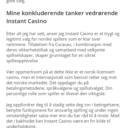
godt valg.
Mine konkluderende tanker vedrørende
Instant Casino
Etter alt jeg har sett, anser jeg Instant Casino er et trygt og
legitimt valg for norske spillere som er klar over
rammene. Tillatelsen fra Curacao, i kombinasjon med
deres sikkerhetstiltak og samarbeid med velkjente
spillselskaper, skaper grunnlaget for en sikret
spilleopplevelse.
Vær oppmerksom på at dette ikke er et norsk-licensiert
casino, men et internasjonalt som bevisst retter seg mot
det norske markedet. Det oppdager du på
betalingsmetodene, språkvalgene og spillutvalget. Din
personlige rolle som spiller er likevel den viktigste.
Jeg oppfordrer deg til å stadig sette deg inn i betingelsene,
benytte funksjonene for ansvarlig spilling og under ingen
omstendigheter satse mer enn du har råd til å miste. Med
det i bakhodet kan Instant Casino være en fin kilde til
underholdning.