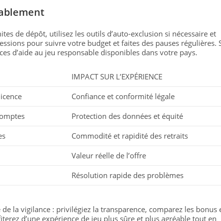
sablement
tes de dépôt, utilisez les outils d’auto-exclusion si nécessaire et
essions pour suivre votre budget et faites des pauses régulières. 
ices d’aide au jeu responsable disponibles dans votre pays.
IMPACT SUR L’EXPÉRIENCE
licence
Confiance et conformité légale
comptes
Protection des données et équité
es
Commodité et rapidité des retraits
Valeur réelle de l’offre
Résolution rapide des problèmes
e la vigilance : privilégiez la transparence, comparez les bonus 
fiterez d’une expérience de jeu plus sûre et plus agréable tout en