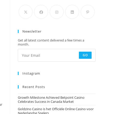
Newsletter
Get all latest content delivered a few times a
month.
GO
Instagram
Recent Posts
Growth Milestone Achieved Betpoint Casino
Celebrates Success in Canada Market
ur
Goldzino Casino is het Officiële Online Casino voor
Nederlandse Spelers