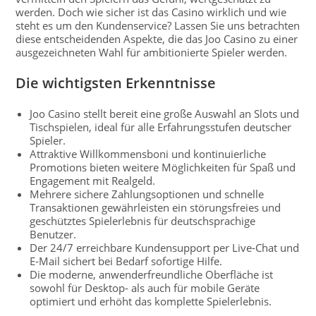
werden. Doch wie sicher ist das Casino wirklich und wie
steht es um den Kundenservice? Lassen Sie uns betrachten
diese entscheidenden Aspekte, die das Joo Casino zu einer
ausgezeichneten Wahl für ambitionierte Spieler werden.
Die wichtigsten Erkenntnisse
Joo Casino stellt bereit eine große Auswahl an Slots und
Tischspielen, ideal für alle Erfahrungsstufen deutscher
Spieler.
Attraktive Willkommensboni und kontinuierliche
Promotions bieten weitere Möglichkeiten für Spaß und
Engagement mit Realgeld.
Mehrere sichere Zahlungsoptionen und schnelle
Transaktionen gewährleisten ein störungsfreies und
geschütztes Spielerlebnis für deutschsprachige
Benutzer.
Der 24/7 erreichbare Kundensupport per Live-Chat und
E-Mail sichert bei Bedarf sofortige Hilfe.
Die moderne, anwenderfreundliche Oberfläche ist
sowohl für Desktop- als auch für mobile Geräte
optimiert und erhöht das komplette Spielerlebnis.