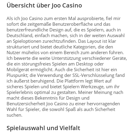
Übersicht über Joo Casino
Als ich Joo Casino zum ersten Mal ausprobierte, fiel mir
sofort die zeitgemäße Benutzeroberfläche und das
benutzerfreundliche Design auf, die es Spielern, auch in
Deutschland, einfach machen, sich in der weiten Auswahl
an Spieloptionen zurechtzufinden. Das Layout ist klar
strukturiert und bietet deutliche Kategorien, die den
Nutzer mühelos von einem Bereich zum anderen führen.
Ich bewerte die weite Unterstützung verschiedener Geräte,
die ein störungsfreies Spielen am Desktop oder
Mobilgerät ermöglicht. Auch die Sicherheit ist hier ein
Pluspunkt; die Verwendung der SSL-Verschlüsselung fand
ich äußerst beruhigend. Die Plattform legt Wert auf
sicheres Spielen und bietet Spielern Werkzeuge, um ihr
Spielerlebnis optimal zu gestalten. Meiner Meinung nach
macht dieses Bekenntnis für Design und
Benutzersicherheit Joo Casino zu einer hervorragenden
Wahl für Spieler, die sowohl Spaß als auch Sicherheit
suchen.
Spielauswahl und Vielfalt