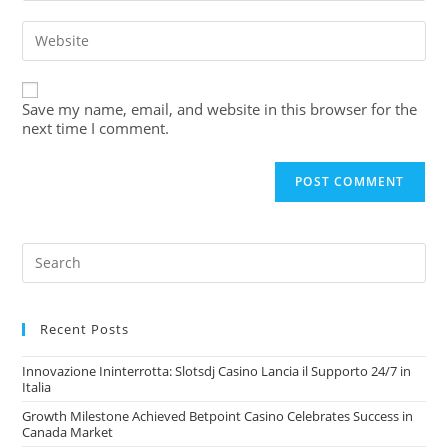
Save my name, email, and website in this browser for the
next time I comment.
Recent Posts
Innovazione Ininterrotta: Slotsdj Casino Lancia il Supporto 24/7 in
Italia
Growth Milestone Achieved Betpoint Casino Celebrates Success in
Canada Market