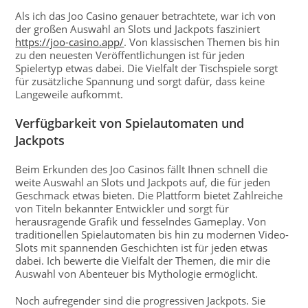
Als ich das Joo Casino genauer betrachtete, war ich von
der großen Auswahl an Slots und Jackpots fasziniert
https://joo-casino.app/
. Von klassischen Themen bis hin
zu den neuesten Veröffentlichungen ist für jeden
Spielertyp etwas dabei. Die Vielfalt der Tischspiele sorgt
für zusätzliche Spannung und sorgt dafür, dass keine
Langeweile aufkommt.
Verfügbarkeit von Spielautomaten und
Jackpots
Beim Erkunden des Joo Casinos fällt Ihnen schnell die
weite Auswahl an Slots und Jackpots auf, die für jeden
Geschmack etwas bieten. Die Plattform bietet Zahlreiche
von Titeln bekannter Entwickler und sorgt für
herausragende Grafik und fesselndes Gameplay. Von
traditionellen Spielautomaten bis hin zu modernen Video-
Slots mit spannenden Geschichten ist für jeden etwas
dabei. Ich bewerte die Vielfalt der Themen, die mir die
Auswahl von Abenteuer bis Mythologie ermöglicht.
Noch aufregender sind die progressiven Jackpots. Sie