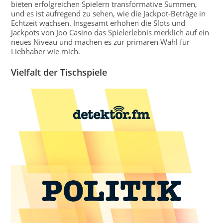
bieten erfolgreichen Spielern transformative Summen,
und es ist aufregend zu sehen, wie die Jackpot-Beträge in
Echtzeit wachsen. Insgesamt erhöhen die Slots und
Jackpots von Joo Casino das Spielerlebnis merklich auf ein
neues Niveau und machen es zur primären Wahl für
Liebhaber wie mich.
Vielfalt der Tischspiele