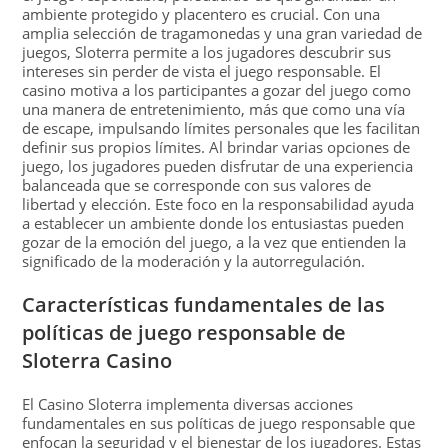
ambiente protegido y placentero es crucial. Con una
amplia selección de tragamonedas y una gran variedad de
juegos, Sloterra permite a los jugadores descubrir sus
intereses sin perder de vista el juego responsable. El
casino motiva a los participantes a gozar del juego como
una manera de entretenimiento, más que como una vía
de escape, impulsando límites personales que les facilitan
definir sus propios límites. Al brindar varias opciones de
juego, los jugadores pueden disfrutar de una experiencia
balanceada que se corresponde con sus valores de
libertad y elección. Este foco en la responsabilidad ayuda
a establecer un ambiente donde los entusiastas pueden
gozar de la emoción del juego, a la vez que entienden la
significado de la moderación y la autorregulación.
Características fundamentales de las
políticas de juego responsable de
Sloterra Casino
El Casino Sloterra implementa diversas acciones
fundamentales en sus políticas de juego responsable que
enfocan la seguridad y el bienestar de los jugadores. Estas