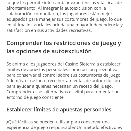
lo que les permite intercambiar experiencias y tácticas de
afrontamiento. Al integrar la autoexclusión con la
colaboración comunitaria, los jugadores están mejor
equipados para manejar sus costumbres de juego, lo que
en última instancia les brinda una mayor independencia y
satisfacción en sus actividades recreativas.
Comprender los restricciones de juego y
las opciones de autoexclusión
Se anima a los jugadores del Casino Sloterra a establecer
límites de apuestas personales como acción preventiva
para conservar el control sobre sus costumbres de juego.
Además, el casino ofrece herramientas de autoexclusión
para ayudar a quienes necesitan un receso del juego.
Comprender estas alternativas es vital para fomentar un
entorno de juego consciente.
Establecer límites de apuestas personales
¿Qué tácticas se pueden utilizar para conservar una
experiencia de juego responsable? Un método efectivo es