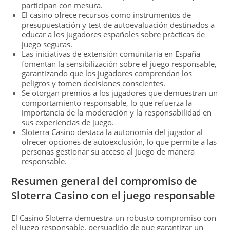
participan con mesura.
El casino ofrece recursos como instrumentos de
presupuestación y test de autoevaluación destinados a
educar a los jugadores españoles sobre prácticas de
juego seguras.
Las iniciativas de extensión comunitaria en España
fomentan la sensibilización sobre el juego responsable,
garantizando que los jugadores comprendan los
peligros y tomen decisiones conscientes.
Se otorgan premios a los jugadores que demuestran un
comportamiento responsable, lo que refuerza la
importancia de la moderación y la responsabilidad en
sus experiencias de juego.
Sloterra Casino destaca la autonomía del jugador al
ofrecer opciones de autoexclusión, lo que permite a las
personas gestionar su acceso al juego de manera
responsable.
Resumen general del compromiso de
Sloterra Casino con el juego responsable
El Casino Sloterra demuestra un robusto compromiso con
el juego responsable, persuadido de que garantizar un