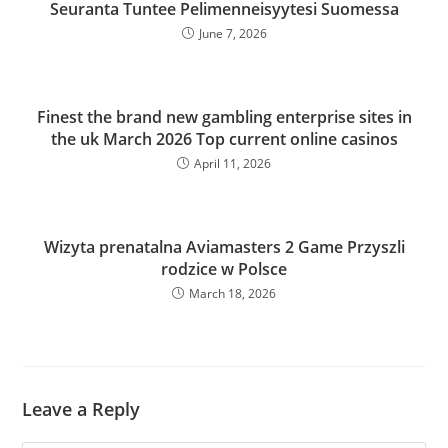
Seuranta Tuntee Pelimenneisyytesi Suomessa
June 7, 2026
Finest the brand new gambling enterprise sites in
the uk March 2026 Top current online casinos
April 11, 2026
Wizyta prenatalna Aviamasters 2 Game Przyszli
rodzice w Polsce
March 18, 2026
Leave a Reply