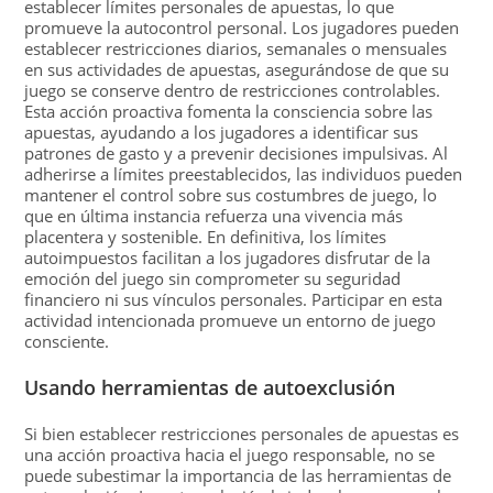
establecer límites personales de apuestas, lo que
promueve la autocontrol personal. Los jugadores pueden
establecer restricciones diarios, semanales o mensuales
en sus actividades de apuestas, asegurándose de que su
juego se conserve dentro de restricciones controlables.
Esta acción proactiva fomenta la consciencia sobre las
apuestas, ayudando a los jugadores a identificar sus
patrones de gasto y a prevenir decisiones impulsivas. Al
adherirse a límites preestablecidos, las individuos pueden
mantener el control sobre sus costumbres de juego, lo
que en última instancia refuerza una vivencia más
placentera y sostenible. En definitiva, los límites
autoimpuestos facilitan a los jugadores disfrutar de la
emoción del juego sin comprometer su seguridad
financiero ni sus vínculos personales. Participar en esta
actividad intencionada promueve un entorno de juego
consciente.
Usando herramientas de autoexclusión
Si bien establecer restricciones personales de apuestas es
una acción proactiva hacia el juego responsable, no se
puede subestimar la importancia de las herramientas de