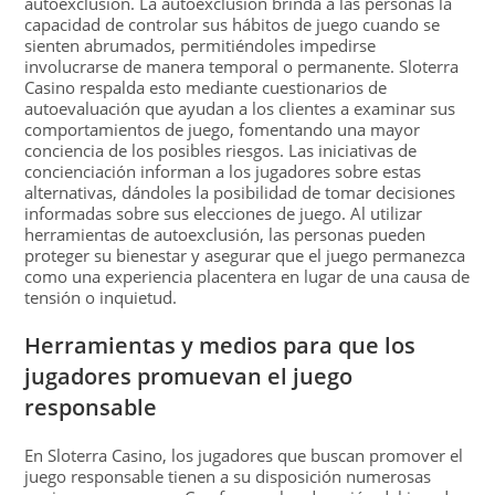
autoexclusión. La autoexclusión brinda a las personas la
capacidad de controlar sus hábitos de juego cuando se
sienten abrumados, permitiéndoles impedirse
involucrarse de manera temporal o permanente. Sloterra
Casino respalda esto mediante cuestionarios de
autoevaluación que ayudan a los clientes a examinar sus
comportamientos de juego, fomentando una mayor
conciencia de los posibles riesgos. Las iniciativas de
concienciación informan a los jugadores sobre estas
alternativas, dándoles la posibilidad de tomar decisiones
informadas sobre sus elecciones de juego. Al utilizar
herramientas de autoexclusión, las personas pueden
proteger su bienestar y asegurar que el juego permanezca
como una experiencia placentera en lugar de una causa de
tensión o inquietud.
Herramientas y medios para que los
jugadores promuevan el juego
responsable
En Sloterra Casino, los jugadores que buscan promover el
juego responsable tienen a su disposición numerosas