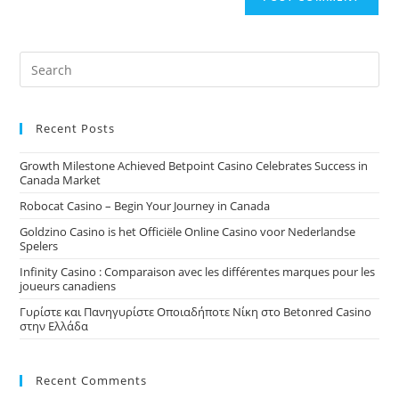
Recent Posts
Growth Milestone Achieved Betpoint Casino Celebrates Success in
Canada Market
Robocat Casino – Begin Your Journey in Canada
Goldzino Casino is het Officiële Online Casino voor Nederlandse
Spelers
Infinity Casino : Comparaison avec les différentes marques pour les
joueurs canadiens
Γυρίστε και Πανηγυρίστε Οποιαδήποτε Νίκη στο Betonred Casino
στην Ελλάδα
Recent Comments