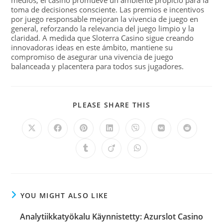
medios, el casino promueve un ambiente propicio para la
toma de decisiones consciente. Las premios e incentivos
por juego responsable mejoran la vivencia de juego en
general, reforzando la relevancia del juego limpio y la
claridad. A medida que Sloterra Casino sigue creando
innovadoras ideas en este ámbito, mantiene su
compromiso de asegurar una vivencia de juego
balanceada y placentera para todos sus jugadores.
PLEASE SHARE THIS
YOU MIGHT ALSO LIKE
Analytiikkatyökalu Käynnistetty: Azurslot Casino