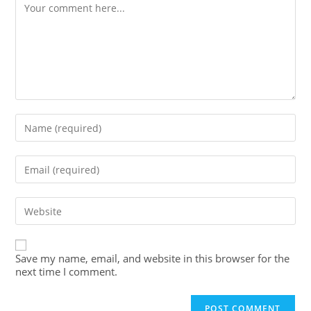
Save my name, email, and website in this browser for the
next time I comment.