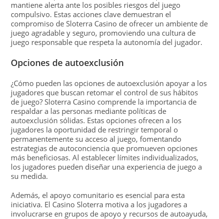
mantiene alerta ante los posibles riesgos del juego
compulsivo. Estas acciones clave demuestran el
compromiso de Sloterra Casino de ofrecer un ambiente de
juego agradable y seguro, promoviendo una cultura de
juego responsable que respeta la autonomía del jugador.
Opciones de autoexclusión
¿Cómo pueden las opciones de autoexclusión apoyar a los
jugadores que buscan retomar el control de sus hábitos
de juego? Sloterra Casino comprende la importancia de
respaldar a las personas mediante políticas de
autoexclusión sólidas. Estas opciones ofrecen a los
jugadores la oportunidad de restringir temporal o
permanentemente su acceso al juego, fomentando
estrategias de autoconciencia que promueven opciones
más beneficiosas. Al establecer límites individualizados,
los jugadores pueden diseñar una experiencia de juego a
su medida.
Además, el apoyo comunitario es esencial para esta
iniciativa. El Casino Sloterra motiva a los jugadores a
involucrarse en grupos de apoyo y recursos de autoayuda,