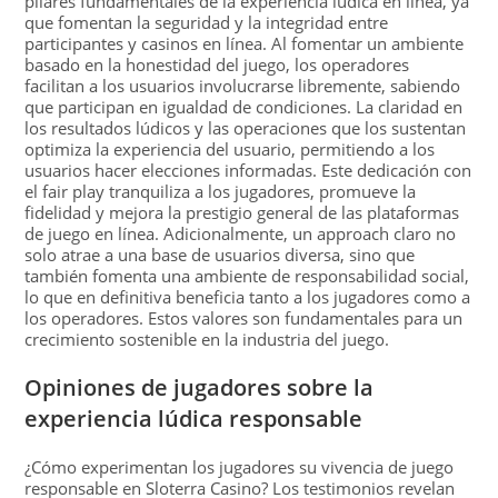
pilares fundamentales de la experiencia lúdica en línea, ya
que fomentan la seguridad y la integridad entre
participantes y casinos en línea. Al fomentar un ambiente
basado en la honestidad del juego, los operadores
facilitan a los usuarios involucrarse libremente, sabiendo
que participan en igualdad de condiciones. La claridad en
los resultados lúdicos y las operaciones que los sustentan
optimiza la experiencia del usuario, permitiendo a los
usuarios hacer elecciones informadas. Este dedicación con
el fair play tranquiliza a los jugadores, promueve la
fidelidad y mejora la prestigio general de las plataformas
de juego en línea. Adicionalmente, un approach claro no
solo atrae a una base de usuarios diversa, sino que
también fomenta una ambiente de responsabilidad social,
lo que en definitiva beneficia tanto a los jugadores como a
los operadores. Estos valores son fundamentales para un
crecimiento sostenible en la industria del juego.
Opiniones de jugadores sobre la
experiencia lúdica responsable
¿Cómo experimentan los jugadores su vivencia de juego
responsable en Sloterra Casino? Los testimonios revelan