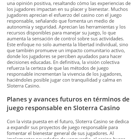
una opinión positiva, resaltando cómo las experiencias de
los jugadores impactan en su placer y bienestar. Muchos
jugadores aprecian el esfuerzo del casino con el juego
responsable, señalando que fomenta un medio de
autonomía y seguridad. Aprecian las herramientas y los
recursos disponibles para manejar su juego, lo que
aumenta la sensación de control sobre sus actividades.
Este enfoque no solo aumenta la libertad individual, sino
que también promueve un impacto comunitario activo,
donde los jugadores se perciben ayudados para hacer
decisiones educadas. En definitiva, la visión colectiva
refuerza la certeza de que las métodos de juego
responsable incrementan la vivencia de los jugadores,
haciéndoles posible jugar con tranquilidad y calma en
Sloterra Casino.
Planes y avances futuros en términos de
juego responsable en Sloterra Casino
Con la vista puesta en el futuro, Sloterra Casino se dedica
a expandir sus proyectos de juego responsable para
fomentar el bienestar general de sus jugadores. Al