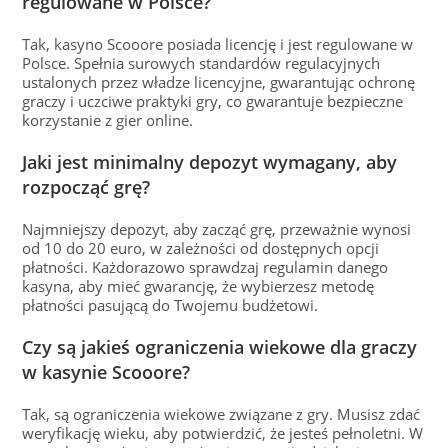
regulowane w Polsce?
Tak, kasyno Scooore posiada licencję i jest regulowane w
Polsce. Spełnia surowych standardów regulacyjnych
ustalonych przez władze licencyjne, gwarantując ochronę
graczy i uczciwe praktyki gry, co gwarantuje bezpieczne
korzystanie z gier online.
Jaki jest minimalny depozyt wymagany, aby
rozpocząć grę?
Najmniejszy depozyt, aby zacząć grę, przeważnie wynosi
od 10 do 20 euro, w zależności od dostępnych opcji
płatności. Każdorazowo sprawdzaj regulamin danego
kasyna, aby mieć gwarancję, że wybierzesz metodę
płatności pasującą do Twojemu budżetowi.
Czy są jakieś ograniczenia wiekowe dla graczy
w kasynie Scooore?
Tak, są ograniczenia wiekowe związane z gry. Musisz zdać
weryfikację wieku, aby potwierdzić, że jesteś pełnoletni. W