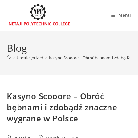
Menu
Blog
>
Uncategorized
>
Kasyno Scooore – Obróć bębnami i zdobądź zna
Kasyno Scooore – Obróć
bębnami i zdobądź znaczne
wygrane w Polsce