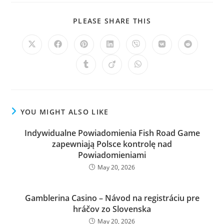
PLEASE SHARE THIS
YOU MIGHT ALSO LIKE
Indywidualne Powiadomienia Fish Road Game
zapewniają Polsce kontrolę nad
Powiadomieniami
May 20, 2026
Gamblerina Casino – Návod na registráciu pre
hráčov zo Slovenska
May 20, 2026