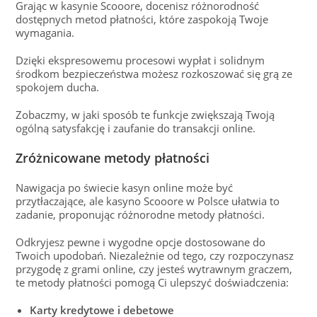
Grając w kasynie Scooore, docenisz różnorodność
dostępnych metod płatności, które zaspokoją Twoje
wymagania.
Dzięki ekspresowemu procesowi wypłat i solidnym
środkom bezpieczeństwa możesz rozkoszować się grą ze
spokojem ducha.
Zobaczmy, w jaki sposób te funkcje zwiększają Twoją
ogólną satysfakcję i zaufanie do transakcji online.
Zróżnicowane metody płatności
Nawigacja po świecie kasyn online może być
przytłaczające, ale kasyno Scooore w Polsce ułatwia to
zadanie, proponując różnorodne metody płatności.
Odkryjesz pewne i wygodne opcje dostosowane do
Twoich upodobań. Niezależnie od tego, czy rozpoczynasz
przygodę z grami online, czy jesteś wytrawnym graczem,
te metody płatności pomogą Ci ulepszyć doświadczenia:
Karty kredytowe i debetowe