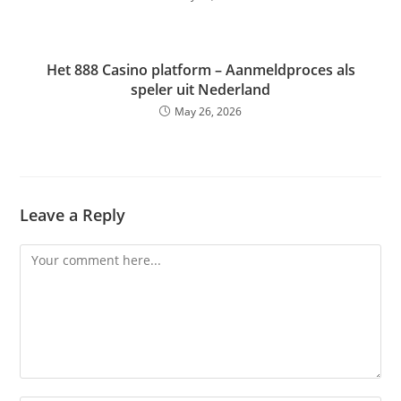
Het 888 Casino platform – Aanmeldproces als
speler uit Nederland
May 26, 2026
Leave a Reply