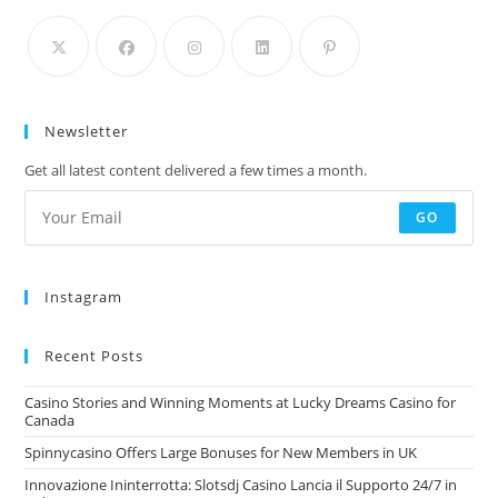
Newsletter
Get all latest content delivered a few times a month.
GO
Instagram
Recent Posts
Casino Stories and Winning Moments at Lucky Dreams Casino for
Canada
Spinnycasino Offers Large Bonuses for New Members in UK
Innovazione Ininterrotta: Slotsdj Casino Lancia il Supporto 24/7 in