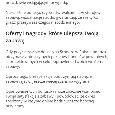
prawdziwie wciągającym przygodą.
Niezależnie od tego, czy kręcisz walcami, czy sterujesz
zabawą, wizualizacje i audio gwarantują, że nie tylko
grasz; przeżywasz czegoś niecodziennego.
Oferty i nagrody, które ulepszą Twoją
zabawę
Gdy przyłączysz się do kasyna Scooore w Polsce, od razu
otrzymasz z atrakcyjnych pakietów bonusów powitalnych,
zaprojektowanych w celu poprawienia Twoich wrażeń z
zabawy.
Oprócz tego, bieżące akcje podtrzymują napięcie,
zapewniając Ci jeszcze więcej szans na wygraną.
Opanowanie tych bonusów może znacznie wzmocnić
Twoją satysfakcję z zabawy i powodować, że okres
spędzony w kasynie online będzie jeszcze bardziej
przyjemny.