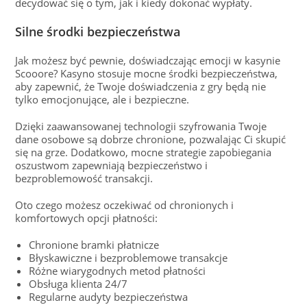
decydować się o tym, jak i kiedy dokonać wypłaty.
Silne środki bezpieczeństwa
Jak możesz być pewnie, doświadczając emocji w kasynie
Scooore? Kasyno stosuje mocne środki bezpieczeństwa,
aby zapewnić, że Twoje doświadczenia z gry będą nie
tylko emocjonujące, ale i bezpieczne.
Dzięki zaawansowanej technologii szyfrowania Twoje
dane osobowe są dobrze chronione, pozwalając Ci skupić
się na grze. Dodatkowo, mocne strategie zapobiegania
oszustwom zapewniają bezpieczeństwo i
bezproblemowość transakcji.
Oto czego możesz oczekiwać od chronionych i
komfortowych opcji płatności:
Chronione bramki płatnicze
Błyskawiczne i bezproblemowe transakcje
Różne wiarygodnych metod płatności
Obsługa klienta 24/7
Regularne audyty bezpieczeństwa