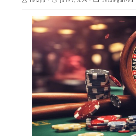
netajip
June 7, 2026
Uncategorized