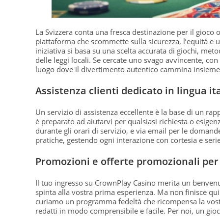
La Svizzera conta una fresca destinazione per il gioco 
piattaforma che scommette sulla sicurezza, l’equità e un
iniziativa si basa su una scelta accurata di giochi, met
delle leggi locali. Se cercate uno svago avvincente, con 
luogo dove il divertimento autentico cammina insieme
Assistenza clienti dedicato in lingua it
Un servizio di assistenza eccellente è la base di un rap
è preparato ad aiutarvi per qualsiasi richiesta o esigen
durante gli orari di servizio, e via email per le domand
pratiche, gestendo ogni interazione con cortesia e serie
Promozioni e offerte promozionali per 
Il tuo ingresso su CrownPlay Casino merita un benvenu
spinta alla vostra prima esperienza. Ma non finisce qu
curiamo un programma fedeltà che ricompensa la vostra
redatti in modo comprensibile e facile. Per noi, un gi