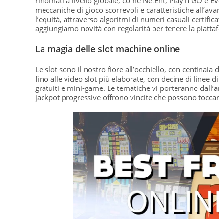
rinomati a livello globale, come NetEnt, Play’n GO e E
meccaniche di gioco scorrevoli e caratteristiche all’av
l’equità, attraverso algoritmi di numeri casuali certifica
aggiungiamo novità con regolarità per tenere la piatta
La magia delle slot machine online
Le slot sono il nostro fiore all’occhiello, con centinaia di
fino alle video slot più elaborate, con decine di linee 
gratuiti e mini-game. Le tematiche vi porteranno dall’an
jackpot progressive offrono vincite che possono toccar