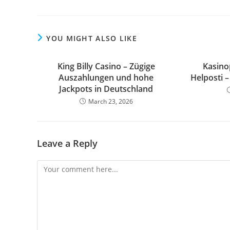
YOU MIGHT ALSO LIKE
King Billy Casino – Zügige
Kasinop
Auszahlungen und hohe
Helposti 
Jackpots in Deutschland
March 23, 2026
Leave a Reply