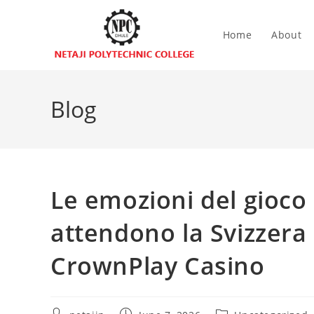
Home
About
Blog
Le emozioni del gioco
attendono la Svizzera
CrownPlay Casino