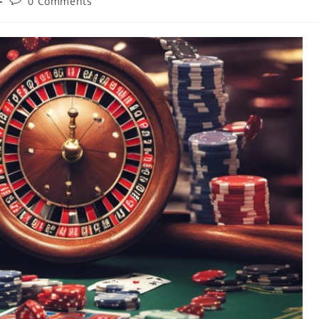
0 Comments