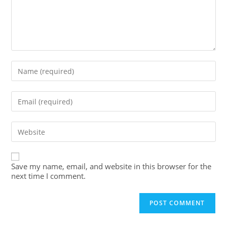
Save my name, email, and website in this browser for the
next time I comment.