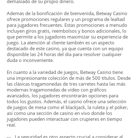
demasiado de su propio dinero.
Además de la bonificación de bienvenida, Betway Casino
ofrece promociones regulares y un programa de lealtad
para jugadores frecuentes. Estas promociones a menudo
incluyen giros gratis, reembolsos y bonos adicionales, lo
que permite a los jugadores maximizar su experiencia de
juego. La atención al cliente también es un aspecto
destacado de este casino, ya que cuenta con un equipo
disponible las 24 horas del día para resolver cualquier
duda o inconveniente.
En cuanto a la variedad de juegos, Betway Casino tiene
una impresionante colección de más de 500 títulos. Desde
las clásicas tragamonedas de tres carretes hasta las más
modernas tragamonedas de video con gráficos
avanzados, los jugadores encontrarán opciones para
todos los gustos. Además, el casino ofrece una selección
de juegos de mesa como el blackjack, la ruleta y el póker,
así como una sección de casino en vivo donde los
jugadores pueden interactuar con crupieres en tiempo
real.
La seguridad es otro aspecto crucial a considerar al