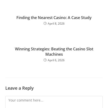
Finding the Nearest Casino: A Case Study
April 8, 2026
Winning Strategies: Beating the Casino Slot
Machines
April 6, 2026
Leave a Reply