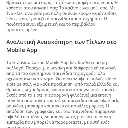
Βρίσκεστε σε μια ουρά; Ταξιδεύετε με φέρι στα νησιά; Ή
κάθεστε στον καναπέ σας; Το καζίνο είναι μαζί σας. Με
ένα κλικ, ανοίγετε μια πύλη σε έναν κόσμο γεμάτο slots,
live casino, τραπεζικά παιχνίδια και στοιχήματα. Η
ποιότητα είναι εξαιρετική και το περιβάλλον,
προστατευμένο.
Αναλυτική Ανασκόπηση των Τίτλων στο
Mobile App
Το Gransino Casino Mobile App δεν διαθέτει μικρή
συλλογή. Παρέχει μια μεγάλη και διαφορετική επιλογή
από τα πιο αγαπημένα παιχνίδια της αγοράς, όλα
σχεδιασμένα για κινητά. Θα ανακαλύψετε πολλές video
slots με στυλ για κάθε προτίμηση: από παλιά Ελλάδα και
θρύλους μέχρι δράση, φανταστικό και γνωστές ταινίες.
Εκτός από τα slots, η εφαρμογή φιλοξενεί μια εκτενή
ποικιλία από παλιά τραπεζικά παιχνίδια όπως blackjack,
ρουλέτα, μπακαρά και πόκερ σε ποικίλες μορφές. Η
απόδοση των γραφικών και του παιχνιδιού παραμένει
υψηλού επιπέδου, δημιουργώντας μια εντυπωσιακή
εμπειρία που μπορεί να παρομοιαστεί με αυτή ενός
υπολογιστή.