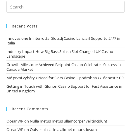
Recent Posts
Innovazione Ininterrotta: Slotsdj Casino Lancia il Supporto 24/7 in
Italia
Industry Impact How Big Bass Splash Slot Changed UK Casino
Landscape
Growth Milestone Achieved Betpoint Casino Celebrates Success in
Canada Market
Mé první výběry z Need for Slots Casino – podrobná zkušenost z ČR
Getting in Touch with Glorion Casino Support for Fast Assistance in
United Kingdom
Recent Comments
OceanWP
on
Nulla metus metus ullamcorper vel tincidunt
OceanWP
on
Quis ligula lacinia aliquet mauris ipsum