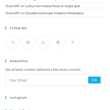
OceanWP
on
Luctus non massa fusce ac turpis quis
OceanWP
on
Conubia nostra per inceptos himenaeos
Follow Me
Newsletter
Get all latest content delivered a few times a month.
GO
Instagram