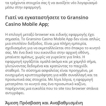
τα τρέχοντα στοιχεία σας ή να ανοίξετε νέο λογαριασμό
μέσω στην εφαρμογή.
Γιατί να εγκαταστήσετε το Gransino
Casino Mobile App;
Η επιλογή μεταξύ browser και ειδικής εφαρμογής έχει
σημασία. Το Gransino Casino Mobile App δεν είναι απλώς
μια επιπλέον διέξοδος. Είναι μια πλήρη εμπειρία,
σχεδιασμένη για να εκμεταλλεύεται στο έπακρο το κινητό
σας. Με ένα δικό του εικονίδιο στην αρχική οθόνη,
μπαίνετε αμέσως, χωρίς να γυρεύετε για links. Η
εφαρμογή εργάζεται ομαλά ακόμα και με χαμηλό σήμα,
γλιτώνοντας δεδομένα και κρατώντας το παιχνίδι
σταθερό. Το σύστημα ασφαλείας είναι προηγμένο, με
ενισχυμένη κρυπτογράφηση για κάθε συναλλαγή και τα
προσωπικά σας στοιχεία. Με λίγα λόγια, η εφαρμογή
μετατρέπει το κινητό σας ένα προσωπικό καζίνο,
παρέχοντας μια ευκολία που το site του browser σπάνια
αντιγράφει.
Άμεση Πρόσβαση και Αναβαθμισμένη