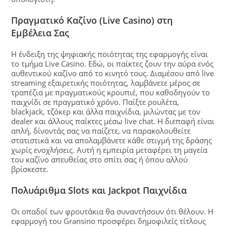
Πραγματικό Καζίνο (Live Casino) στη
Εμβέλεια Σας
Η ένδειξη της ψηφιακής ποιότητας της εφαρμογής είναι
το τμήμα Live Casino. Εδώ, οι παίκτες ζουν την αύρα ενός
αυθεντικού καζίνο από το κινητό τους. Διαμέσου από live
streaming εξαιρετικής ποιότητας, λαμβάνετε μέρος σε
τραπέζια με πραγματικούς κρουπιέ, που καθοδηγούν το
παιχνίδι σε πραγματικό χρόνο. Παίξτε ρουλέτα,
blackjack, τζόκερ και άλλα παιχνίδια, μιλώντας με τον
dealer και άλλους παίκτες μέσω live chat. Η διεπαφή είναι
απλή, δίνοντάς σας να παίζετε, να παρακολουθείτε
στατιστικά και να απολαμβάνετε κάθε στιγμή της δράσης
χωρίς ενοχλήσεις. Αυτή η εμπειρία μεταφέρει τη μαγεία
του καζίνο απευθείας στο σπίτι σας ή όπου αλλού
βρίσκεστε.
Πολυάριθμα Slots και Jackpot Παιχνίδια
Οι οπαδοί των φρουτάκια θα συναντήσουν ότι θέλουν. Η
εφαρμογή του Gransino προσφέρει δημοφιλείς τίτλους