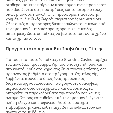
σταθεροί παίκτες παίρνουν προσαρμοσμένες προσφορές
που βασίζονται στις προτιμήσεις και το ιστορικό τους,
όπως μπόνους επανάληψης, προσφορές επιστροφής
χρημάτων ή ειδικές δωρεάν περιστροφές για νέα slots.
Όλες αυτές οι προσφορές διεκπεραιώνονται εύκολα από
την εφαρμογή, με ξεκάθαρους όρους και εύκολες
απαιτήσεις, ώστε οι παίκτες να βελτιστοποιούν το χρόνο
και τα χρήματά τους.
Προγράμματα Vip και Επιβραβεύσεις Πίστης
Για τους πιο πιστούς παίκτες, το Gransino Casino παρέχει
ένα μοναδικό πρόγραμμα Vip που υπάρχει πλήρως και
στο κινητό. Κάθε στοίχημα σας δίνει πόντους πίστης, σας
προάγοντας βαθμίδια στο πρόγραμμα. Ως μέλος Vip,
λαμβάνετε προνόμια όπως ένας προσωπικός
διαχειριστής λογαριασμού, πιο γρήγορες αναλήψεις,
μεγαλύτερα όρια στοιχημάτων και δωροεπιταγές.
Μπορείτε να παρακολουθείτε την πρόοδό σας και τις
ανταμοιβές σας κατευθείαν από την εφαρμογή, έχοντας
πλήρη έλεγχο και διαφάνεια. Αυτό το σύστημα
επιβράβευσης κάνει κάθε παιχνίδι πιο ενδιαφέρον και
σωστά ανταμειβόμενο.