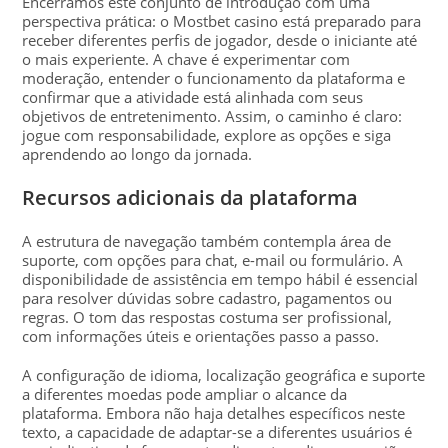
Encerramos este conjunto de introdução com uma
perspectiva prática: o Mostbet casino está preparado para
receber diferentes perfis de jogador, desde o iniciante até
o mais experiente. A chave é experimentar com
moderação, entender o funcionamento da plataforma e
confirmar que a atividade está alinhada com seus
objetivos de entretenimento. Assim, o caminho é claro:
jogue com responsabilidade, explore as opções e siga
aprendendo ao longo da jornada.
Recursos adicionais da plataforma
A estrutura de navegação também contempla área de
suporte, com opções para chat, e-mail ou formulário. A
disponibilidade de assistência em tempo hábil é essencial
para resolver dúvidas sobre cadastro, pagamentos ou
regras. O tom das respostas costuma ser profissional,
com informações úteis e orientações passo a passo.
A configuração de idioma, localização geográfica e suporte
a diferentes moedas pode ampliar o alcance da
plataforma. Embora não haja detalhes específicos neste
texto, a capacidade de adaptar-se a diferentes usuários é