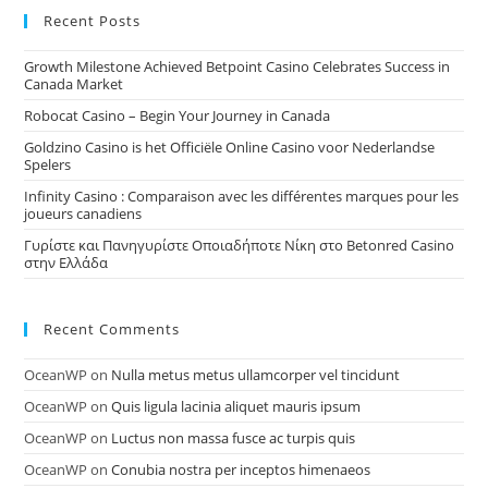
Recent Posts
Growth Milestone Achieved Betpoint Casino Celebrates Success in
Canada Market
Robocat Casino – Begin Your Journey in Canada
Goldzino Casino is het Officiële Online Casino voor Nederlandse
Spelers
Infinity Casino : Comparaison avec les différentes marques pour les
joueurs canadiens
Γυρίστε και Πανηγυρίστε Οποιαδήποτε Νίκη στο Betonred Casino
στην Ελλάδα
Recent Comments
OceanWP
on
Nulla metus metus ullamcorper vel tincidunt
OceanWP
on
Quis ligula lacinia aliquet mauris ipsum
OceanWP
on
Luctus non massa fusce ac turpis quis
OceanWP
on
Conubia nostra per inceptos himenaeos