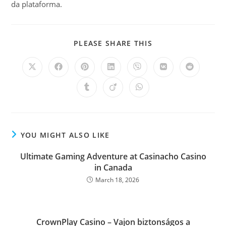
da plataforma.
PLEASE SHARE THIS
YOU MIGHT ALSO LIKE
Ultimate Gaming Adventure at Casinacho Casino
in Canada
March 18, 2026
CrownPlay Casino – Vajon biztonságos a