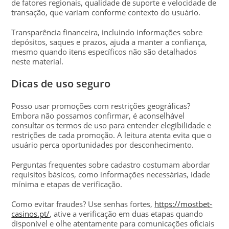
de fatores regionais, qualidade de suporte e velocidade de
transação, que variam conforme contexto do usuário.
Transparência financeira, incluindo informações sobre
depósitos, saques e prazos, ajuda a manter a confiança,
mesmo quando itens específicos não são detalhados
neste material.
Dicas de uso seguro
Posso usar promoções com restrições geográficas?
Embora não possamos confirmar, é aconselhável
consultar os termos de uso para entender elegibilidade e
restrições de cada promoção. A leitura atenta evita que o
usuário perca oportunidades por desconhecimento.
Perguntas frequentes sobre cadastro costumam abordar
requisitos básicos, como informações necessárias, idade
mínima e etapas de verificação.
Como evitar fraudes? Use senhas fortes,
https://mostbet-
casinos.pt/
, ative a verificação em duas etapas quando
disponível e olhe atentamente para comunicações oficiais