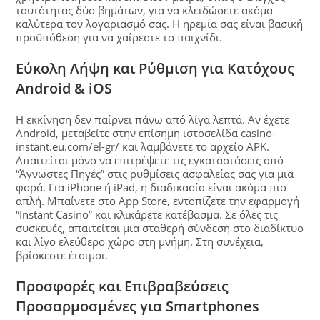
ταυτότητας δύο βημάτων, για να κλειδώσετε ακόμα
καλύτερα τον λογαριασμό σας. Η ηρεμία σας είναι βασική
προϋπόθεση για να χαίρεστε το παιχνίδι.
Εύκολη Λήψη και Ρύθμιση για Κατόχους
Android & iOS
Η εκκίνηση δεν παίρνει πάνω από λίγα λεπτά. Αν έχετε
Android, μεταβείτε στην επίσημη ιστοσελίδα casino-
instant.eu.com/el-gr/ και λαμβάνετε το αρχείο APK.
Απαιτείται μόνο να επιτρέψετε τις εγκαταστάσεις από
“Άγνωστες Πηγές” στις ρυθμίσεις ασφαλείας σας για μια
φορά. Για iPhone ή iPad, η διαδικασία είναι ακόμα πιο
απλή. Μπαίνετε στο App Store, εντοπίζετε την εφαρμογή
“Instant Casino” και κλικάρετε κατέβασμα. Σε όλες τις
συσκευές, απαιτείται μια σταθερή σύνδεση στο διαδίκτυο
και λίγο ελεύθερο χώρο στη μνήμη. Στη συνέχεια,
βρίσκεστε έτοιμοι.
Προσφορές και Επιβραβεύσεις
Προσαρμοσμένες για Smartphones