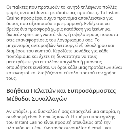
Οι παίκτες που προτιμούν το κινητό τηλέφωνο πολλές
φορές ανταμείβονται με ιδιαίτερες προτάσεις. Το Instant
Casino προσφέρει συχνά προνόμια αποκλειστικά για
όσους που αξιοποιούν την εφαρμογή. Ενδέχεται να
βρείτε ένα προσφορά χωρίς κατάθεση για ξεκίνημα,
δωρεάν spins σε γνωστά slots, ή υψηλότερους ποσοστά
στις επαναφορτίσεις του λογαριασμού σας. Το
μηχανισμός ανταμοιβών λειτουργεί εξ ολοκλήρου και
διαμέσου του κινητού. Κερδίζετε μονάδες για κάθε
ποντάρισμα και έχετε τη δυνατότητα να τους
μετατρέψετε για επιπλέον παιχνίδια ή μπόνους,
οπουδήποτε κινείστε. Οι όροι κάθε μιας προτάσεων είναι
κατανοητοί και διαβάζονται εύκολα προτού την χρήση
τους.
Βοήθεια Πελατών και Ευπροσάρμοστες
Μέθοδοι Συναλλαγών
Αν υπάρξει μια δυσκολία ή σας απασχολεί μια απορία, η
συνδρομή είναι διαρκώς κοντά. Η τμήμα υποστήριξης
του Instant Casino είναι προσιτή απευθείας από την
πλατφόρμα, μέσω ζωντανής συνομιλίας ή email, και