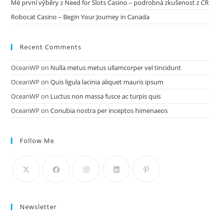
Mé první výběry z Need for Slots Casino – podrobná zkušenost z ČR
Robocat Casino – Begin Your Journey in Canada
Recent Comments
OceanWP
on
Nulla metus metus ullamcorper vel tincidunt
OceanWP
on
Quis ligula lacinia aliquet mauris ipsum
OceanWP
on
Luctus non massa fusce ac turpis quis
OceanWP
on
Conubia nostra per inceptos himenaeos
Follow Me
Newsletter