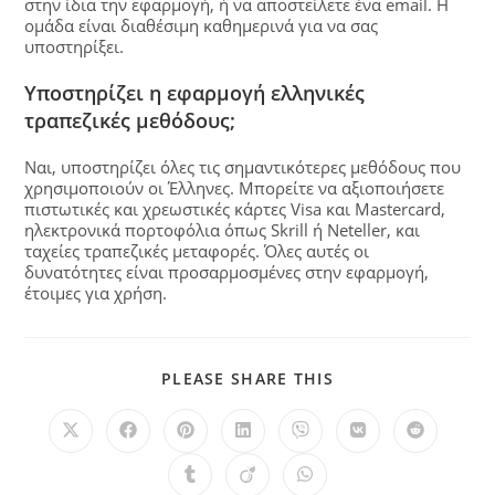
στην ίδια την εφαρμογή, ή να αποστείλετε ένα email. Η
ομάδα είναι διαθέσιμη καθημερινά για να σας
υποστηρίξει.
Υποστηρίζει η εφαρμογή ελληνικές
τραπεζικές μεθόδους;
Ναι, υποστηρίζει όλες τις σημαντικότερες μεθόδους που
χρησιμοποιούν οι Έλληνες. Μπορείτε να αξιοποιήσετε
πιστωτικές και χρεωστικές κάρτες Visa και Mastercard,
ηλεκτρονικά πορτοφόλια όπως Skrill ή Neteller, και
ταχείες τραπεζικές μεταφορές. Όλες αυτές οι
δυνατότητες είναι προσαρμοσμένες στην εφαρμογή,
έτοιμες για χρήση.
PLEASE SHARE THIS