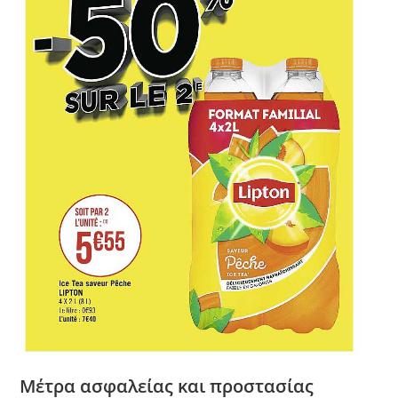
Μέτρα ασφαλείας και προστασίας