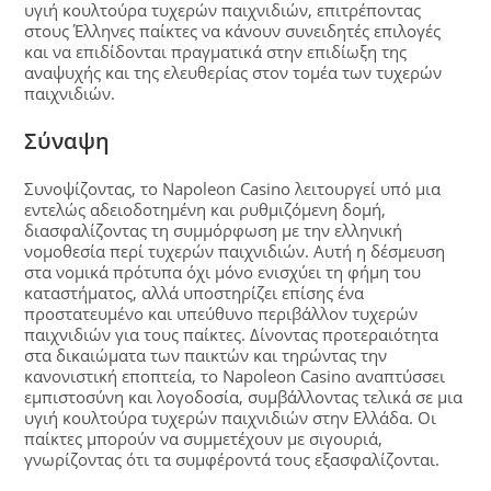
υγιή κουλτούρα τυχερών παιχνιδιών, επιτρέποντας
στους Έλληνες παίκτες να κάνουν συνειδητές επιλογές
και να επιδίδονται πραγματικά στην επιδίωξη της
αναψυχής και της ελευθερίας στον τομέα των τυχερών
παιχνιδιών.
Σύναψη
Συνοψίζοντας, το Napoleon Casino λειτουργεί υπό μια
εντελώς αδειοδοτημένη και ρυθμιζόμενη δομή,
διασφαλίζοντας τη συμμόρφωση με την ελληνική
νομοθεσία περί τυχερών παιχνιδιών. Αυτή η δέσμευση
στα νομικά πρότυπα όχι μόνο ενισχύει τη φήμη του
καταστήματος, αλλά υποστηρίζει επίσης ένα
προστατευμένο και υπεύθυνο περιβάλλον τυχερών
παιχνιδιών για τους παίκτες. Δίνοντας προτεραιότητα
στα δικαιώματα των παικτών και τηρώντας την
κανονιστική εποπτεία, το Napoleon Casino αναπτύσσει
εμπιστοσύνη και λογοδοσία, συμβάλλοντας τελικά σε μια
υγιή κουλτούρα τυχερών παιχνιδιών στην Ελλάδα. Οι
παίκτες μπορούν να συμμετέχουν με σιγουριά,
γνωρίζοντας ότι τα συμφέροντά τους εξασφαλίζονται.