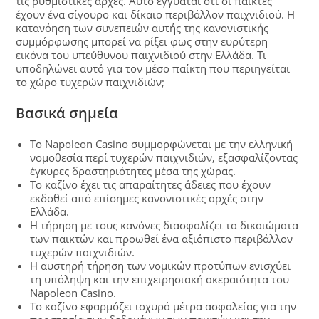
τις ρυθμιστικές αρχές. Αυτό εγγυάται ότι οι παίκτες
έχουν ένα σίγουρο και δίκαιο περιβάλλον παιχνιδιού. Η
κατανόηση των συνεπειών αυτής της κανονιστικής
συμμόρφωσης μπορεί να ρίξει φως στην ευρύτερη
εικόνα του υπεύθυνου παιχνιδιού στην Ελλάδα. Τι
υποδηλώνει αυτό για τον μέσο παίκτη που περιηγείται
το χώρο τυχερών παιχνιδιών;
Βασικά σημεία
Το Napoleon Casino συμμορφώνεται με την ελληνική
νομοθεσία περί τυχερών παιχνιδιών, εξασφαλίζοντας
έγκυρες δραστηριότητες μέσα της χώρας.
Το καζίνο έχει τις απαραίτητες άδειες που έχουν
εκδοθεί από επίσημες κανονιστικές αρχές στην
Ελλάδα.
Η τήρηση με τους κανόνες διασφαλίζει τα δικαιώματα
των παικτών και προωθεί ένα αξιόπιστο περιβάλλον
τυχερών παιχνιδιών.
Η αυστηρή τήρηση των νομικών προτύπων ενισχύει
τη υπόληψη και την επιχειρησιακή ακεραιότητα του
Napoleon Casino.
Το καζίνο εφαρμόζει ισχυρά μέτρα ασφαλείας για την