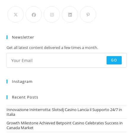
Newsletter
Get all latest content delivered a few times a month.
GO
Instagram
Recent Posts
Innovazione Ininterrotta: Slotsdj Casino Lancia il Supporto 24/7 in
Italia
Growth Milestone Achieved Betpoint Casino Celebrates Success in
Canada Market