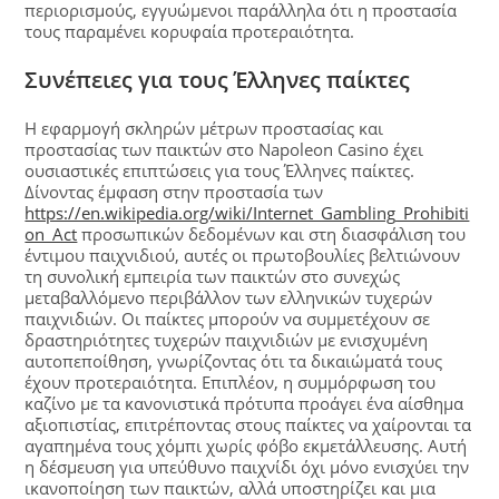
περιορισμούς, εγγυώμενοι παράλληλα ότι η προστασία
τους παραμένει κορυφαία προτεραιότητα.
Συνέπειες για τους Έλληνες παίκτες
Η εφαρμογή σκληρών μέτρων προστασίας και
προστασίας των παικτών στο Napoleon Casino έχει
ουσιαστικές επιπτώσεις για τους Έλληνες παίκτες.
Δίνοντας έμφαση στην προστασία των
https://en.wikipedia.org/wiki/Internet_Gambling_Prohibiti
on_Act
προσωπικών δεδομένων και στη διασφάλιση του
έντιμου παιχνιδιού, αυτές οι πρωτοβουλίες βελτιώνουν
τη συνολική εμπειρία των παικτών στο συνεχώς
μεταβαλλόμενο περιβάλλον των ελληνικών τυχερών
παιχνιδιών. Οι παίκτες μπορούν να συμμετέχουν σε
δραστηριότητες τυχερών παιχνιδιών με ενισχυμένη
αυτοπεποίθηση, γνωρίζοντας ότι τα δικαιώματά τους
έχουν προτεραιότητα. Επιπλέον, η συμμόρφωση του
καζίνο με τα κανονιστικά πρότυπα προάγει ένα αίσθημα
αξιοπιστίας, επιτρέποντας στους παίκτες να χαίρονται τα
αγαπημένα τους χόμπι χωρίς φόβο εκμετάλλευσης. Αυτή
η δέσμευση για υπεύθυνο παιχνίδι όχι μόνο ενισχύει την
ικανοποίηση των παικτών, αλλά υποστηρίζει και μια