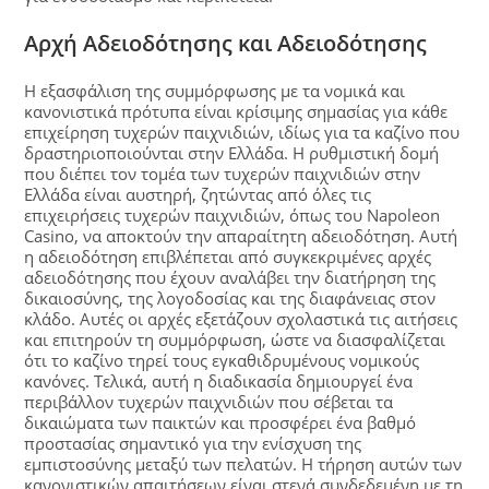
Αρχή Αδειοδότησης και Αδειοδότησης
Η εξασφάλιση της συμμόρφωσης με τα νομικά και
κανονιστικά πρότυπα είναι κρίσιμης σημασίας για κάθε
επιχείρηση τυχερών παιχνιδιών, ιδίως για τα καζίνο που
δραστηριοποιούνται στην Ελλάδα. Η ρυθμιστική δομή
που διέπει τον τομέα των τυχερών παιχνιδιών στην
Ελλάδα είναι αυστηρή, ζητώντας από όλες τις
επιχειρήσεις τυχερών παιχνιδιών, όπως του Napoleon
Casino, να αποκτούν την απαραίτητη αδειοδότηση. Αυτή
η αδειοδότηση επιβλέπεται από συγκεκριμένες αρχές
αδειοδότησης που έχουν αναλάβει την διατήρηση της
δικαιοσύνης, της λογοδοσίας και της διαφάνειας στον
κλάδο. Αυτές οι αρχές εξετάζουν σχολαστικά τις αιτήσεις
και επιτηρούν τη συμμόρφωση, ώστε να διασφαλίζεται
ότι το καζίνο τηρεί τους εγκαθιδρυμένους νομικούς
κανόνες. Τελικά, αυτή η διαδικασία δημιουργεί ένα
περιβάλλον τυχερών παιχνιδιών που σέβεται τα
δικαιώματα των παικτών και προσφέρει ένα βαθμό
προστασίας σημαντικό για την ενίσχυση της
εμπιστοσύνης μεταξύ των πελατών. Η τήρηση αυτών των
κανονιστικών απαιτήσεων είναι στενά συνδεδεμένη με τη