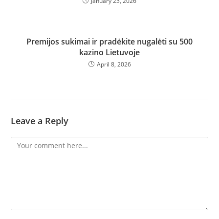
January 23, 2026
Premijos sukimai ir pradėkite nugalėti su 500
kazino Lietuvoje
April 8, 2026
Leave a Reply