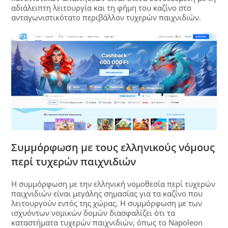
αδιάλειπτη λειτουργία και τη φήμη του καζίνο στο
ανταγωνιστικότατο περιβάλλον τυχερών παιχνιδιών.
Συμμόρφωση με τους ελληνικούς νόμους
περί τυχερών παιχνιδιών
Η συμμόρφωση με την ελληνική νομοθεσία περί τυχερών
παιχνιδιών είναι μεγάλης σημασίας για τα καζίνο που
λειτουργούν εντός της χώρας. Η συμμόρφωση με των
ισχυόντων νομικών δομών διασφαλίζει ότι τα
καταστήματα τυχερών παιχνιδιών, όπως το Napoleon