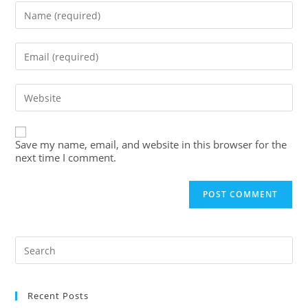
Save my name, email, and website in this browser for the
next time I comment.
Recent Posts