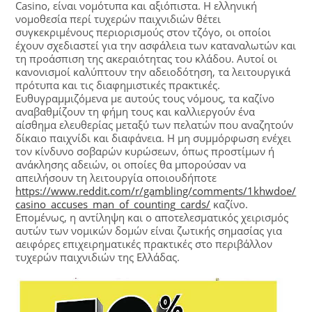
Casino, είναι νομότυπα και αξιόπιστα. Η ελληνική
νομοθεσία περί τυχερών παιχνιδιών θέτει
συγκεκριμένους περιορισμούς στον τζόγο, οι οποίοι
έχουν σχεδιαστεί για την ασφάλεια των καταναλωτών και
τη προάσπιση της ακεραιότητας του κλάδου. Αυτοί οι
κανονισμοί καλύπτουν την αδειοδότηση, τα λειτουργικά
πρότυπα και τις διαφημιστικές πρακτικές.
Ευθυγραμμιζόμενα με αυτούς τους νόμους, τα καζίνο
αναβαθμίζουν τη φήμη τους και καλλιεργούν ένα
αίσθημα ελευθερίας μεταξύ των πελατών που αναζητούν
δίκαιο παιχνίδι και διαφάνεια. Η μη συμμόρφωση ενέχει
τον κίνδυνο σοβαρών κυρώσεων, όπως προστίμων ή
ανάκλησης αδειών, οι οποίες θα μπορούσαν να
απειλήσουν τη λειτουργία οποιουδήποτε
https://www.reddit.com/r/gambling/comments/1khwdoe/
casino_accuses_man_of_counting_cards/
καζίνο.
Επομένως, η αντίληψη και ο αποτελεσματικός χειρισμός
αυτών των νομικών δομών είναι ζωτικής σημασίας για
αειφόρες επιχειρηματικές πρακτικές στο περιβάλλον
τυχερών παιχνιδιών της Ελλάδας.