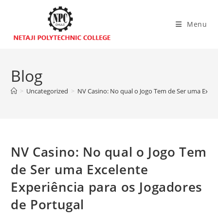
Menu
Blog
>
Uncategorized
>
NV Casino: No qual o Jogo Tem de Ser uma Excel
NV Casino: No qual o Jogo Tem
de Ser uma Excelente
Experiência para os Jogadores
de Portugal