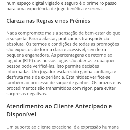
num espaço digital vigiado e seguro é o primeiro passo
para uma experiência de jogo benéfica e serena.
Clareza nas Regras e nos Prémios
Nada compromete mais a sensação de bem-estar do que
a suspeita. Para a afastar, praticamos transparência
absoluta. Os termos e condições de todas as promoções
são expostos de forma clara e acessível, sem letra
pequena enganadora. As percentagens de retorno ao
jogador (RTP) dos nossos jogos são abertas e qualquer
pessoa pode verificá-las. Isto permite decisões
informadas. Um jogador esclarecido ganha confiança e
desfruta mais da experiência. Esta nitidez verifica-se
também ao processo de saque de ganhos. Os prazos e os
procedimentos são transmitidos com rigor, para evitar
surpresas negativas.
Atendimento ao Cliente Antecipado e
Disponível
Um suporte ao cliente excecional é a expressão humana