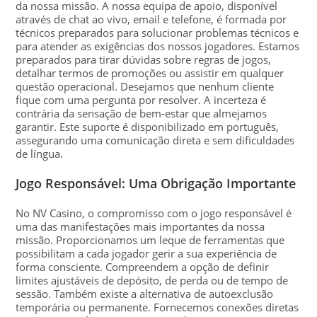
da nossa missão. A nossa equipa de apoio, disponível
através de chat ao vivo, email e telefone, é formada por
técnicos preparados para solucionar problemas técnicos e
para atender as exigências dos nossos jogadores. Estamos
preparados para tirar dúvidas sobre regras de jogos,
detalhar termos de promoções ou assistir em qualquer
questão operacional. Desejamos que nenhum cliente
fique com uma pergunta por resolver. A incerteza é
contrária da sensação de bem-estar que almejamos
garantir. Este suporte é disponibilizado em português,
assegurando uma comunicação direta e sem dificuldades
de língua.
Jogo Responsável: Uma Obrigação Importante
No NV Casino, o compromisso com o jogo responsável é
uma das manifestações mais importantes da nossa
missão. Proporcionamos um leque de ferramentas que
possibilitam a cada jogador gerir a sua experiência de
forma consciente. Compreendem a opção de definir
limites ajustáveis de depósito, de perda ou de tempo de
sessão. Também existe a alternativa de autoexclusão
temporária ou permanente. Fornecemos conexões diretas