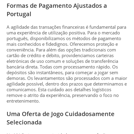
Formas de Pagamento Ajustados a
Portugal
A agilidade das transações financeiras é fundamental para
uma experiência de utilização positiva. Para o mercado
português, disponibilizamos os métodos de pagamento
mais conhecidos e fidedignos. Oferecemos proteção e
conveniência. Para além das opções tradicionais com
cartão de crédito e débito, providenciamos carteiras
eletrónicas de uso comum e soluções de transferência
bancária direta. Todas com processamento rápido. Os
depósitos são instantâneos, para começar a jogar sem
demoras. Os levantamentos são processados com a maior
agilidade possível, dentro dos prazos que determinamos e
comunicamos. Esta cuidado aos detalhes logísticos
remove o atrito da experiência, preservando o foco no
entretenimento.
Uma Oferta de Jogo Cuidadosamente
Selecionada