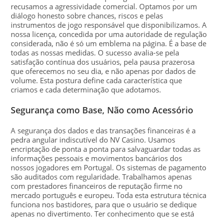
recusamos a agressividade comercial. Optamos por um
diálogo honesto sobre chances, riscos e pelas
instrumentos de jogo responsável que disponibilizamos. A
nossa licença, concedida por uma autoridade de regulação
considerada, não é só um emblema na página. É a base de
todas as nossas medidas. O sucesso avalia-se pela
satisfação contínua dos usuários, pela pausa prazerosa
que oferecemos no seu dia, e não apenas por dados de
volume. Esta postura define cada característica que
criamos e cada determinação que adotamos.
Segurança como Base, Não como Acessório
A segurança dos dados e das transações financeiras é a
pedra angular indiscutível do NV Casino. Usamos
encriptação de ponta a ponta para salvaguardar todas as
informações pessoais e movimentos bancários dos
nossos jogadores em Portugal. Os sistemas de pagamento
são auditados com regularidade. Trabalhamos apenas
com prestadores financeiros de reputação firme no
mercado português e europeu. Toda esta estrutura técnica
funciona nos bastidores, para que o usuário se dedique
apenas no divertimento. Ter conhecimento que se está