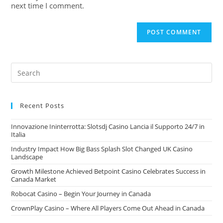
next time I comment.
Recent Posts
Innovazione Ininterrotta: Slotsdj Casino Lancia il Supporto 24/7 in
Italia
Industry Impact How Big Bass Splash Slot Changed UK Casino
Landscape
Growth Milestone Achieved Betpoint Casino Celebrates Success in
Canada Market
Robocat Casino – Begin Your Journey in Canada
CrownPlay Casino – Where All Players Come Out Ahead in Canada