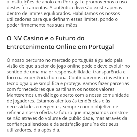
a instituições de apoio em Portugal e promovemos o uso
destes ferramentas. A autêntica diversão existe apenas
dentro de limites equilibrados. Habilitamos os nossos
utilizadores para que definam esses limites, pondo o
poder firmemente nas suas mãos.
O NV Casino e o Futuro do
Entretenimento Online em Portugal
O nosso percurso no mercado português é guiado pela
visão de que a setor do jogo online pode e deve evoluir no
sentido de uma maior responsabilidade, transparência e
foco na experiência humana. Continuaremos a investir em
tecnologia que simplifica e protege. Vamos fazer parcerias
com fornecedores que partilham os nossos valores.
Manteremos um diálogo aberto com a nossa comunidade
de jogadores. Estamos atentos às tendências e às
necessidades emergentes, sempre com o objetivo de
refinar a nossa oferta. O futuro que imaginamos constrói-
se não através do volume de publicidade, mas através da
confiança silenciosa e da satisfação genuína dos seus
utilizadores, dia após dia.