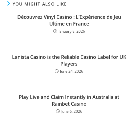
YOU MIGHT ALSO LIKE
Découvrez Vinyl Casino : L’Expérience de Jeu
Ultime en France
January 8, 2026
Lanista Casino is the Reliable Casino Label for UK
Players
June 24, 2026
Play Live and Claim Instantly in Australia at
Rainbet Casino
June 6, 2026