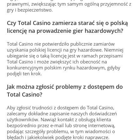
prawnymi, zwiększając tym samym ogólną przyjemność z
gry i bezpieczeństwo.
Czy Total Casino zamierza starać się o polską
licencję na prowadzenie gier hazardowych?
Total Casino nie potwierdziło publicznie zamiarów
uzyskania polskiej licencji na gry hazardowe. Niemniej
ubieganie się o taką licencję jest w ramach przepisami
Total Casino i może zwiększyć ich obecność na
konkurencyjnym polskim rynku hazardowym, gdyby
podjęli ten krok.
Jak można zgłosić problemy z dostępem do
Total Casino?
Aby zgłosić trudności z dostępem do Total Casino,
zalecamy dokładne zapisanie naszych doświadczeń
użytkowników. Nawiąż kontakt z obsługą klienta
bezpośrednio przez e-mail lub stronę internetową,
podając szczegóły problemu, w tym wiadomości o
błędach i jakiekolwiek podjęte kroki naprawcze.