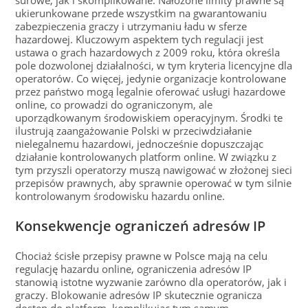
surowe, jak i skomplikowane. Nałożone limity prawne są
ukierunkowane przede wszystkim na gwarantowaniu
zabezpieczenia graczy i utrzymaniu ładu w sferze
hazardowej. Kluczowym aspektem tych regulacji jest
ustawa o grach hazardowych z 2009 roku, która określa
pole dozwolonej działalności, w tym kryteria licencyjne dla
operatorów. Co więcej, jedynie organizacje kontrolowane
przez państwo mogą legalnie oferować usługi hazardowe
online, co prowadzi do ograniczonym, ale
uporządkowanym środowiskiem operacyjnym. Środki te
ilustrują zaangażowanie Polski w przeciwdziałanie
nielegalnemu hazardowi, jednocześnie dopuszczając
działanie kontrolowanych platform online. W związku z
tym przyszli operatorzy muszą nawigować w złożonej sieci
przepisów prawnych, aby sprawnie operować w tym silnie
kontrolowanym środowisku hazardu online.
Konsekwencje ograniczeń adresów IP
Chociaż ścisłe przepisy prawne w Polsce mają na celu
regulację hazardu online, ograniczenia adresów IP
stanowią istotne wyzwanie zarówno dla operatorów, jak i
graczy. Blokowanie adresów IP skutecznie ogranicza