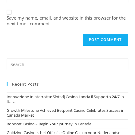
Save my name, email, and website in this browser for the
next time I comment.
Recent Posts
Innovazione Ininterrotta: Slotsdj Casino Lancia il Supporto 24/7 in
Italia
Growth Milestone Achieved Betpoint Casino Celebrates Success in
Canada Market
Robocat Casino – Begin Your Journey in Canada
Goldzino Casino is het Officiële Online Casino voor Nederlandse