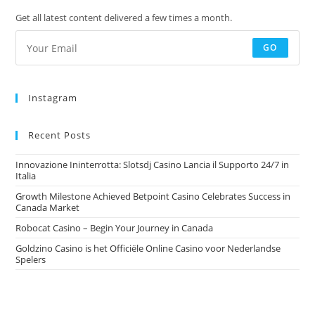
Get all latest content delivered a few times a month.
GO
Instagram
Recent Posts
Innovazione Ininterrotta: Slotsdj Casino Lancia il Supporto 24/7 in
Italia
Growth Milestone Achieved Betpoint Casino Celebrates Success in
Canada Market
Robocat Casino – Begin Your Journey in Canada
Goldzino Casino is het Officiële Online Casino voor Nederlandse
Spelers