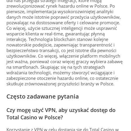
dla nas przegląd strategii integracji, które mogą
zrewolucjonizować rynek hazardu online w Polsce. Po
pierwsze, implementacja wysokorozwiniętej analityki
danych może istotnie poprawić przeżycia użytkowników,
pozwalając na dostosowane oferty i celowane promocje.
Co więcej, użycie sztucznej inteligencji może usprawnić
wsparcie klienta w real-time, gwarantując płynną
interakcję. Technologia blockchain stanowi kolejne
nowatorskie podejście, zapewniając transparentność i
bezpieczeństwo transakcji, co jest istotne dla pewności
użytkowników. Co więcej, włączenie platform mobilnych
jest ważna, ponieważ coraz więcej graczy wybiera zabawę
na smartfonach. Skupiając się na tych strategiach
wdrażania technologii, możemy stworzyć wciągające i
zabezpieczone otoczenie hazardu online, co ostatecznie
skutkuje zrównoważonej przyszłości branży w Polsce.
Często zadawane pytania
Czy mogę użyć VPN, aby uzyskać dostęp do
Total Casino w Polsce?
Korzystanie z VPN w celu dostania się do Total Casino w