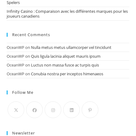
Spelers
Infinity Casino : Comparaison avec les différentes marques pour les
joueurs canadiens
Recent Comments
OceanWP
on
Nulla metus metus ullamcorper vel tincidunt
OceanWP
on
Quis ligula lacinia aliquet mauris ipsum
OceanWP
on
Luctus non massa fusce ac turpis quis
OceanWP
on
Conubia nostra per inceptos himenaeos
Follow Me
Newsletter