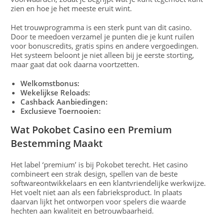
zien en hoe je het meeste eruit wint.
Het trouwprogramma is een sterk punt van dit casino.
Door te meedoen verzamel je punten die je kunt ruilen
voor bonuscredits, gratis spins en andere vergoedingen.
Het systeem beloont je niet alleen bij je eerste storting,
maar gaat dat ook daarna voortzetten.
Welkomstbonus:
Wekelijkse Reloads:
Cashback Aanbiedingen:
Exclusieve Toernooien:
Wat Pokobet Casino een Premium
Bestemming Maakt
Het label ‘premium’ is bij Pokobet terecht. Het casino
combineert een strak design, spellen van de beste
softwareontwikkelaars en een klantvriendelijke werkwijze.
Het voelt niet aan als een fabrieksproduct. In plaats
daarvan lijkt het ontworpen voor spelers die waarde
hechten aan kwaliteit en betrouwbaarheid.