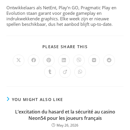
Ontwikkelaars als NetEnt, Play’n GO, Pragmatic Play en
Evolution staan garant voor goede gameplay en
indrukwekkende graphics. Elke week zijn er nieuwe
spellen beschikbaar, dus het aanbod blijft up-to-date.
PLEASE SHARE THIS
YOU MIGHT ALSO LIKE
L’excitation du hasard et la sécurité au casino
Neon54 pour les joueurs français
May 26, 2026