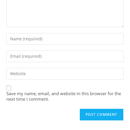
Save my name, email, and website in this browser for the
next time I comment.