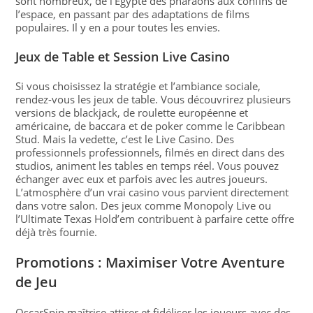
sont nombreux, de l’Égypte des pharaons aux confins de
l’espace, en passant par des adaptations de films
populaires. Il y en a pour toutes les envies.
Jeux de Table et Session Live Casino
Si vous choisissez la stratégie et l’ambiance sociale,
rendez-vous les jeux de table. Vous découvrirez plusieurs
versions de blackjack, de roulette européenne et
américaine, de baccara et de poker comme le Caribbean
Stud. Mais la vedette, c’est le Live Casino. Des
professionnels professionnels, filmés en direct dans des
studios, animent les tables en temps réel. Vous pouvez
échanger avec eux et parfois avec les autres joueurs.
L’atmosphère d’un vrai casino vous parvient directement
dans votre salon. Des jeux comme Monopoly Live ou
l’Ultimate Texas Hold’em contribuent à parfaire cette offre
déjà très fournie.
Promotions : Maximiser Votre Aventure
de Jeu
OscarSpin maîtrise attirer et fidéliser les joueurs avec des