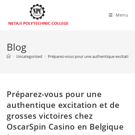
Menu
Blog
>
Uncategorized
>
Préparez-vous pour une authentique excitation e
Préparez-vous pour une
authentique excitation et de
grosses victoires chez
OscarSpin Casino en Belgique