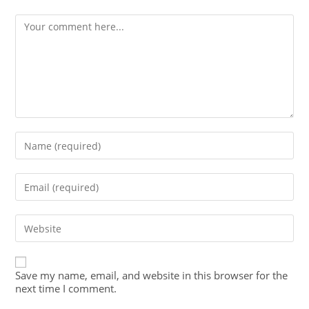
Save my name, email, and website in this browser for the
next time I comment.