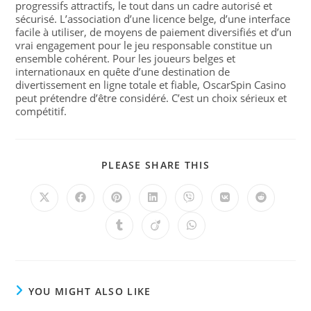
progressifs attractifs, le tout dans un cadre autorisé et
sécurisé. L’association d’une licence belge, d’une interface
facile à utiliser, de moyens de paiement diversifiés et d’un
vrai engagement pour le jeu responsable constitue un
ensemble cohérent. Pour les joueurs belges et
internationaux en quête d’une destination de
divertissement en ligne totale et fiable, OscarSpin Casino
peut prétendre d’être considéré. C’est un choix sérieux et
compétitif.
PLEASE SHARE THIS
YOU MIGHT ALSO LIKE