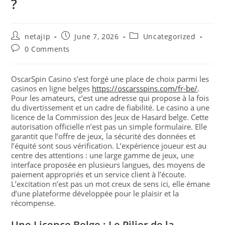
?
netajip
June 7, 2026
Uncategorized
0 Comments
OscarSpin Casino s’est forgé une place de choix parmi les
casinos en ligne belges
https://oscarsspins.com/fr-be/
.
Pour les amateurs, c’est une adresse qui propose à la fois
du divertissement et un cadre de fiabilité. Le casino a une
licence de la Commission des Jeux de Hasard belge. Cette
autorisation officielle n’est pas un simple formulaire. Elle
garantit que l’offre de jeux, la sécurité des données et
l’équité sont sous vérification. L’expérience joueur est au
centre des attentions : une large gamme de jeux, une
interface proposée en plusieurs langues, des moyens de
paiement appropriés et un service client à l’écoute.
L’excitation n’est pas un mot creux de sens ici, elle émane
d’une plateforme développée pour le plaisir et la
récompense.
Une Licence Belge : Le Pilier de la