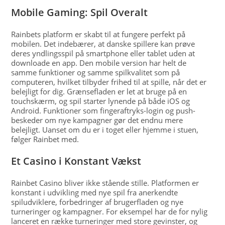
Mobile Gaming: Spil Overalt
Rainbets platform er skabt til at fungere perfekt på
mobilen. Det indebærer, at danske spillere kan prøve
deres yndlingsspil på smartphone eller tablet uden at
downloade en app. Den mobile version har helt de
samme funktioner og samme spilkvalitet som på
computeren, hvilket tilbyder frihed til at spille, når det er
belejligt for dig. Grænsefladen er let at bruge på en
touchskærm, og spil starter lynende på både iOS og
Android. Funktioner som fingeraftryks-login og push-
beskeder om nye kampagner gør det endnu mere
belejligt. Uanset om du er i toget eller hjemme i stuen,
følger Rainbet med.
Et Casino i Konstant Vækst
Rainbet Casino bliver ikke stående stille. Platformen er
konstant i udvikling med nye spil fra anerkendte
spiludviklere, forbedringer af brugerfladen og nye
turneringer og kampagner. For eksempel har de for nylig
lanceret en række turneringer med store gevinster, og