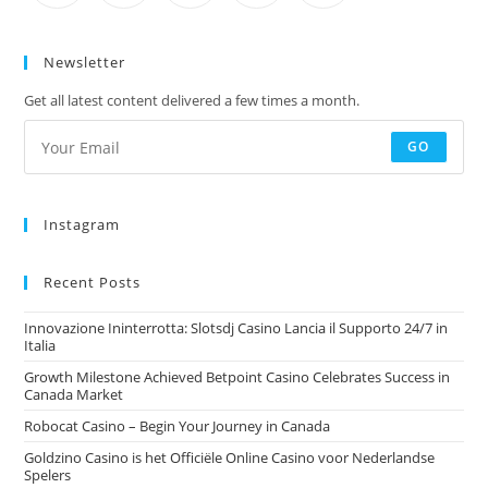
Newsletter
Get all latest content delivered a few times a month.
GO
Instagram
Recent Posts
Innovazione Ininterrotta: Slotsdj Casino Lancia il Supporto 24/7 in
Italia
Growth Milestone Achieved Betpoint Casino Celebrates Success in
Canada Market
Robocat Casino – Begin Your Journey in Canada
Goldzino Casino is het Officiële Online Casino voor Nederlandse
Spelers