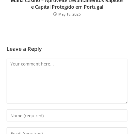
Mafia Casino – Aproveite Levantamentos Rápidos
e Capital Protegido em Portugal
May 18, 2026
Leave a Reply