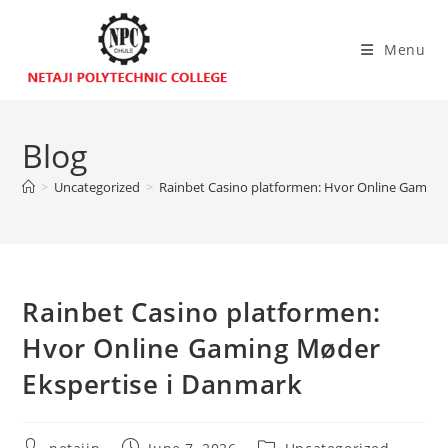
Menu
Blog
>
Uncategorized
>
Rainbet Casino platformen: Hvor Online Gaming
Rainbet Casino platformen:
Hvor Online Gaming Møder
Ekspertise i Danmark