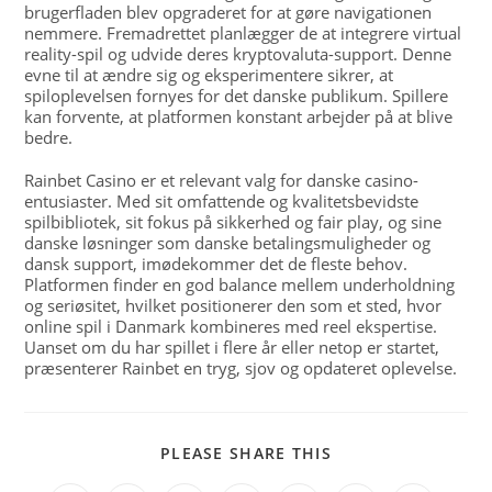
brugerfladen blev opgraderet for at gøre navigationen
nemmere. Fremadrettet planlægger de at integrere virtual
reality-spil og udvide deres kryptovaluta-support. Denne
evne til at ændre sig og eksperimentere sikrer, at
spiloplevelsen fornyes for det danske publikum. Spillere
kan forvente, at platformen konstant arbejder på at blive
bedre.
Rainbet Casino er et relevant valg for danske casino-
entusiaster. Med sit omfattende og kvalitetsbevidste
spilbibliotek, sit fokus på sikkerhed og fair play, og sine
danske løsninger som danske betalingsmuligheder og
dansk support, imødekommer det de fleste behov.
Platformen finder en god balance mellem underholdning
og seriøsitet, hvilket positionerer den som et sted, hvor
online spil i Danmark kombineres med reel ekspertise.
Uanset om du har spillet i flere år eller netop er startet,
præsenterer Rainbet en tryg, sjov og opdateret oplevelse.
PLEASE SHARE THIS