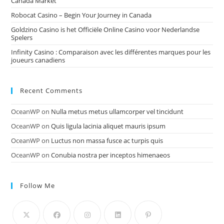
Canada Market
Robocat Casino – Begin Your Journey in Canada
Goldzino Casino is het Officiële Online Casino voor Nederlandse
Spelers
Infinity Casino : Comparaison avec les différentes marques pour les
joueurs canadiens
Recent Comments
OceanWP
on
Nulla metus metus ullamcorper vel tincidunt
OceanWP
on
Quis ligula lacinia aliquet mauris ipsum
OceanWP
on
Luctus non massa fusce ac turpis quis
OceanWP
on
Conubia nostra per inceptos himenaeos
Follow Me