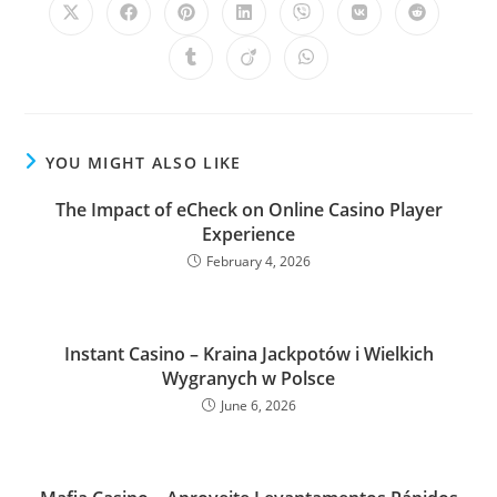
YOU MIGHT ALSO LIKE
The Impact of eCheck on Online Casino Player
Experience
February 4, 2026
Instant Casino – Kraina Jackpotów i Wielkich
Wygranych w Polsce
June 6, 2026