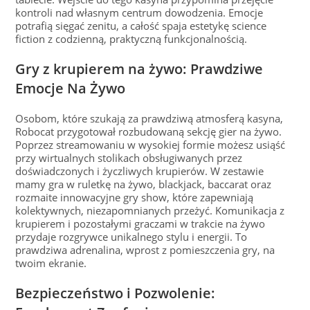
kontroli nad własnym centrum dowodzenia. Emocje
potrafią sięgać zenitu, a całość spaja estetykę science
fiction z codzienną, praktyczną funkcjonalnością.
Gry z krupierem na żywo: Prawdziwe
Emocje Na Żywo
Osobom, które szukają za prawdziwą atmosferą kasyna,
Robocat przygotował rozbudowaną sekcję gier na żywo.
Poprzez streamowaniu w wysokiej formie możesz usiąść
przy wirtualnych stolikach obsługiwanych przez
doświadczonych i życzliwych krupierów. W zestawie
mamy gra w ruletkę na żywo, blackjack, baccarat oraz
rozmaite innowacyjne gry show, które zapewniają
kolektywnych, niezapomnianych przeżyć. Komunikacja z
krupierem i pozostałymi graczami w trakcie na żywo
przydaje rozgrywce unikalnego stylu i energii. To
prawdziwa adrenalina, wprost z pomieszczenia gry, na
twoim ekranie.
Bezpieczeństwo i Pozwolenie: