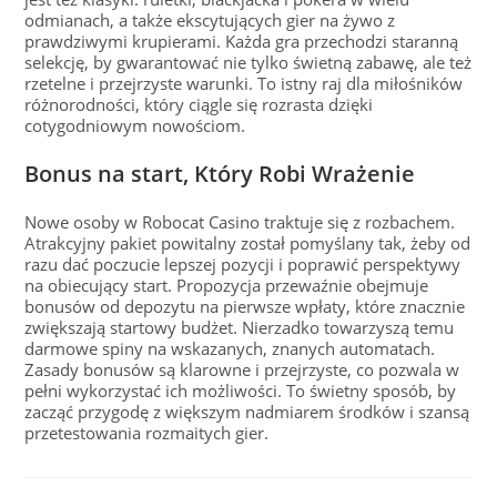
odmianach, a także ekscytujących gier na żywo z
prawdziwymi krupierami. Każda gra przechodzi staranną
selekcję, by gwarantować nie tylko świetną zabawę, ale też
rzetelne i przejrzyste warunki. To istny raj dla miłośników
różnorodności, który ciągle się rozrasta dzięki
cotygodniowym nowościom.
Bonus na start, Który Robi Wrażenie
Nowe osoby w Robocat Casino traktuje się z rozbachem.
Atrakcyjny pakiet powitalny został pomyślany tak, żeby od
razu dać poczucie lepszej pozycji i poprawić perspektywy
na obiecujący start. Propozycja przewaźnie obejmuje
bonusów od depozytu na pierwsze wpłaty, które znacznie
zwiększają startowy budżet. Nierzadko towarzyszą temu
darmowe spiny na wskazanych, znanych automatach.
Zasady bonusów są klarowne i przejrzyste, co pozwala w
pełni wykorzystać ich możliwości. To świetny sposób, by
zacząć przygodę z większym nadmiarem środków i szansą
przetestowania rozmaitych gier.