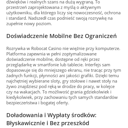
dźwięków i realnych szans na dużą wygraną. To
przestrzeń zaprojektowana z myślą o aktywnym
użytkowniku, dla którego liczy się nowoczesność, ochrona
i standard. Nadszedł czas podnieść swoją rozrywkę na
zupełnie nowy poziom.
Doświadczenie Mobilne Bez Ograniczeń
Rozrywka w Robocat Casino nie więźnie przy komputerze.
Platforma zapewnia w pełni zoptymalizowane
doświadczenie mobilne, dostępne od ręki przez
przeglądarkę w smartfonie lub tablecie. Interfejs sam
dopasowuje się do mniejszego ekranu, nie tracąc przy tym
żadnych funkcji, płynności ani jakości grafiki. Dzięki temu
najchętniej wybierane sloty, gry stołowe i nawet stoły na
żywo znajdziesz pod ręką w drodze do pracy, w kolejce
czy na wakacjach. To możliwość grania gdziekolwiek i
kiedykolwiek, przy zachowaniu tych samych standardów
bezpieczeństwa i bogatej oferty.
Doładowania i Wypłaty środków:
Błyskawicznie i Bez przeszkód