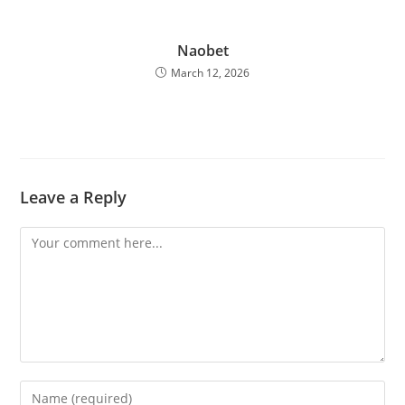
Naobet
March 12, 2026
Leave a Reply